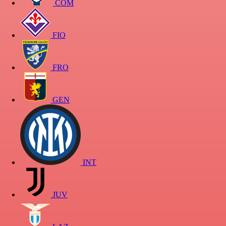
COM
FIO
FRO
GEN
INT
JUV