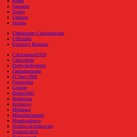
Roma
Sassuolo
Torino
Udinese
Verona
Ultimissime Calciomercato
Ufficialità
Esclusive Romano
Calcionapoli1926
Cittaceleste
Derbyderbyderby
Fantamagazine
FCInter1908
Forzaroma
Golssip
Hellas1903
Ilmilanista
Juvenews
Mediagol
Milanistichannel
Mondoudinese
Notiziecalciomercato
Numericalcio