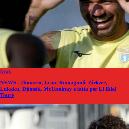
News
NEWS - Dimarco, Leao, Romagnoli, Zirkzee,
Lukaku, Djimsiti, McTominay e fatta per El Bilal
Touré