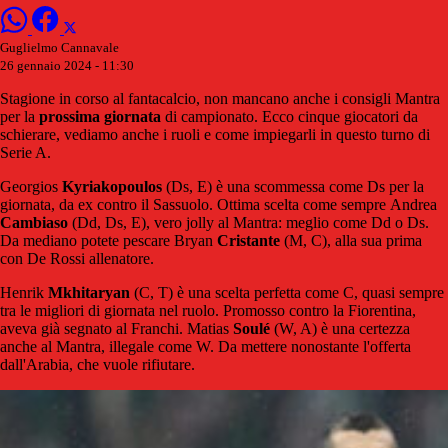
Guglielmo Cannavale
26 gennaio 2024 - 11:30
Stagione in corso al fantacalcio, non mancano anche i consigli Mantra
per la
prossima
giornata
di campionato. Ecco cinque giocatori da
schierare, vediamo anche i ruoli e come impiegarli in questo turno di
Serie A.
Georgios
Kyriakopoulos
(Ds, E) è una scommessa come Ds per la
giornata, da ex contro il Sassuolo. Ottima scelta come sempre Andrea
Cambiaso
(Dd, Ds, E), vero jolly al Mantra: meglio come Dd o Ds.
Da mediano potete pescare Bryan
Cristante
(M, C), alla sua prima
con De Rossi allenatore.
Henrik
Mkhitaryan
(C, T) è una scelta perfetta come C, quasi sempre
tra le migliori di giornata nel ruolo. Promosso contro la Fiorentina,
aveva già segnato al Franchi. Matias
Soulé
(W, A) è una certezza
anche al Mantra, illegale come W. Da mettere nonostante l'offerta
dall'Arabia, che vuole rifiutare.