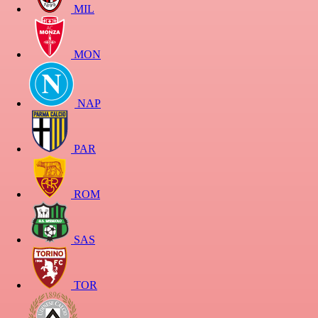
MIL
MON
NAP
PAR
ROM
SAS
TOR