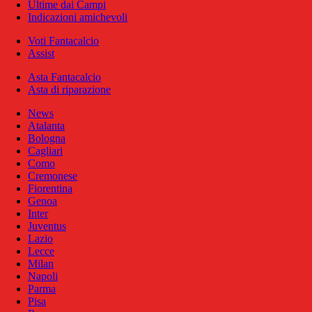
Ultime dai Campi
Indicazioni amichevoli
Voti Fantacalcio
Assist
Asta Fantacalcio
Asta di riparazione
News
Atalanta
Bologna
Cagliari
Como
Cremonese
Fiorentina
Genoa
Inter
Juventus
Lazio
Lecce
Milan
Napoli
Parma
Pisa