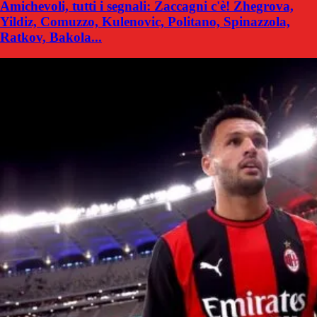
Amichevoli, tutti i segnali: Zaccagni c'è! Zhegrova,
Yildiz, Comuzzo, Kulenovic, Politano, Spinazzola,
Ratkov, Bakola...