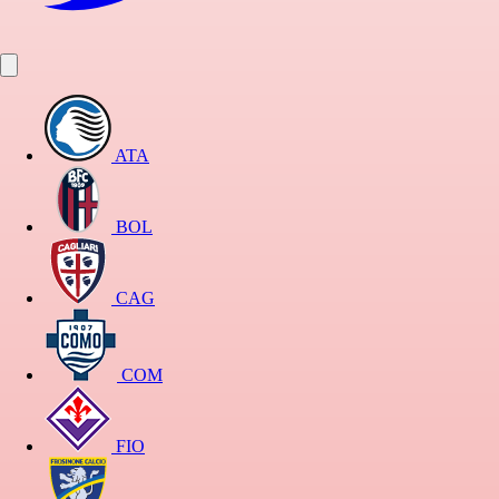
ATA
BOL
CAG
COM
FIO