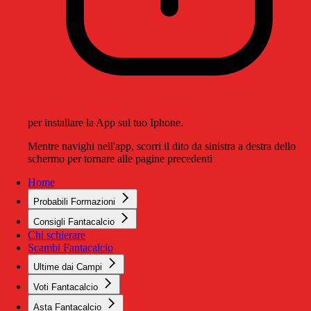
per installare la App sul tuo Iphone.
Mentre navighi nell'app, scorri il dito da sinistra a destra dello
schermo per tornare alle pagine precedenti
Home
Probabili Formazioni
Consigli Fantacalcio
Chi schierare
Scambi Fantacalcio
Ultime dai Campi
Voti Fantacalcio
Asta Fantacalcio