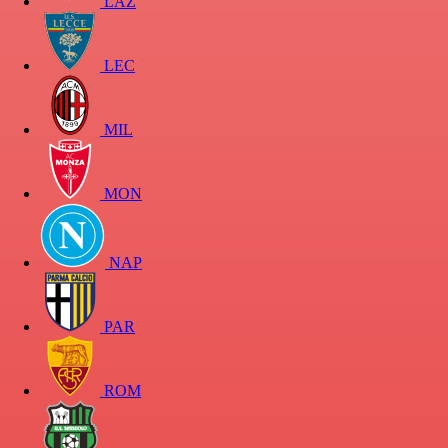
LAZ
LEC
MIL
MON
NAP
PAR
ROM