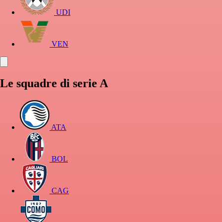
UDI
VEN
Le squadre di serie A
ATA
BOL
CAG