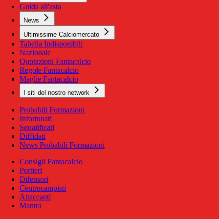
Guida all'asta
News
Ultimissime Calciomercato
Tabella Indisponibili
Nazionale
Quotazioni Fantacalcio
Regole Fantacalcio
Maglie Fantacalcio
I siti del nostro network
Probabili Formazioni
Infortunati
Squalificati
Diffidati
News Probabili Formazioni
Consigli Fantacalcio
Portieri
Difensori
Centrocampisti
Attaccanti
Mantra