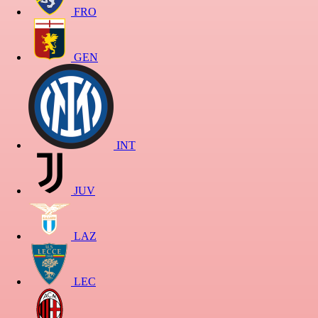
FRO
GEN
INT
JUV
LAZ
LEC