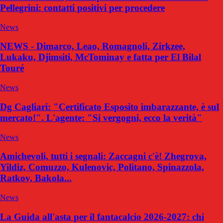
Pellegrini: contatti positivi per procedere
News
NEWS - Dimarco, Leao, Romagnoli, Zirkzee,
Lukaku, Djimsiti, McTominay e fatta per El Bilal
Touré
News
Dg Cagliari: "Certificato Esposito imbarazzante, è sul
mercato!". L'agente: "Si vergogni, ecco la verità"
News
Amichevoli, tutti i segnali: Zaccagni c'è! Zhegrova,
Yildiz, Comuzzo, Kulenovic, Politano, Spinazzola,
Ratkov, Bakola...
News
La Guida all'asta per il fantacalcio 2026-2027: chi