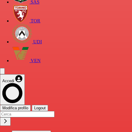
SAS
TOR
UDI
VEN
Accedi
Modifica profilo
Logout