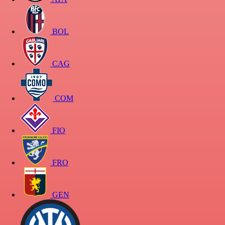
BOL
CAG
COM
FIO
FRO
GEN