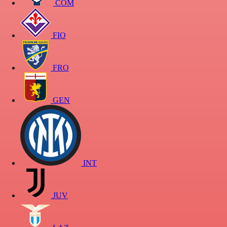
COM
FIO
FRO
GEN
INT
JUV