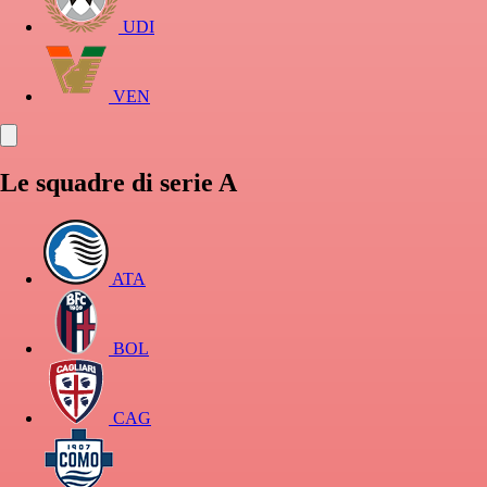
UDI
VEN
Le squadre di serie A
ATA
BOL
CAG