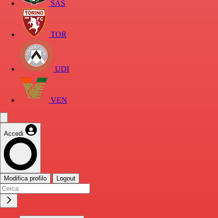
SAS
TOR
UDI
VEN
Accedi
Modifica profilo
Logout