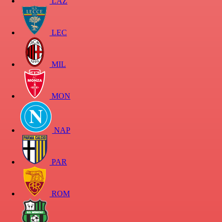
LAZ
LEC
MIL
MON
NAP
PAR
ROM