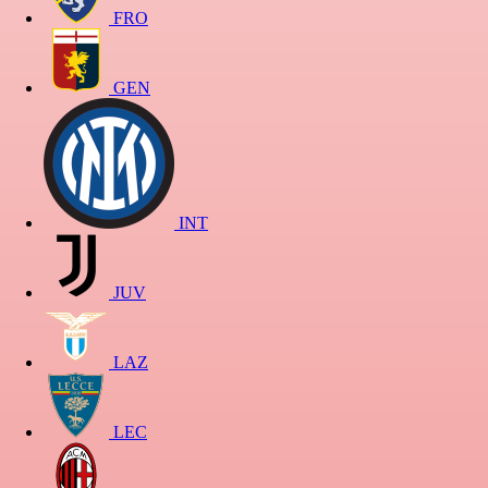
FRO
GEN
INT
JUV
LAZ
LEC