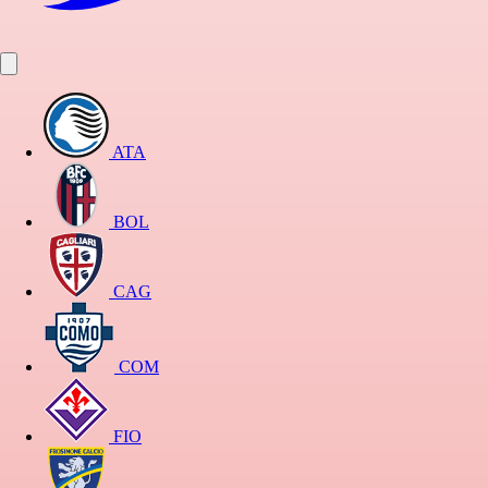
ATA
BOL
CAG
COM
FIO