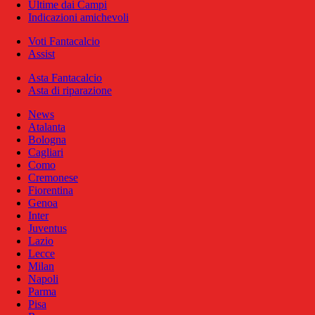
Ultime dai Campi
Indicazioni amichevoli
Voti Fantacalcio
Assist
Asta Fantacalcio
Asta di riparazione
News
Atalanta
Bologna
Cagliari
Como
Cremonese
Fiorentina
Genoa
Inter
Juventus
Lazio
Lecce
Milan
Napoli
Parma
Pisa