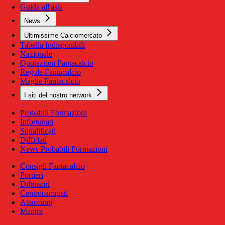
Guida all'asta
News
Ultimissime Calciomercato
Tabella Indisponibili
Nazionale
Quotazioni Fantacalcio
Regole Fantacalcio
Maglie Fantacalcio
I siti del nostro network
Probabili Formazioni
Infortunati
Squalificati
Diffidati
News Probabili Formazioni
Consigli Fantacalcio
Portieri
Difensori
Centrocampisti
Attaccanti
Mantra