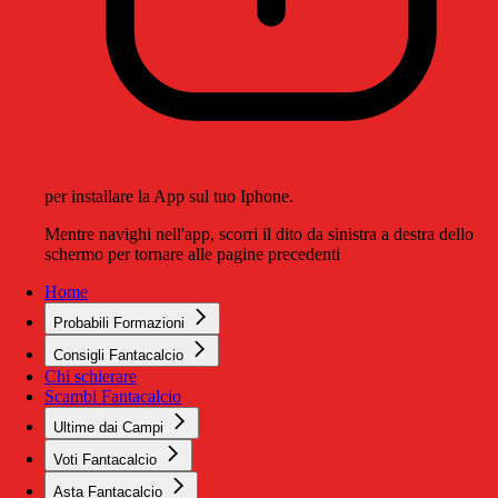
per installare la App sul tuo Iphone.
Mentre navighi nell'app, scorri il dito da sinistra a destra dello
schermo per tornare alle pagine precedenti
Home
Probabili Formazioni
Consigli Fantacalcio
Chi schierare
Scambi Fantacalcio
Ultime dai Campi
Voti Fantacalcio
Asta Fantacalcio