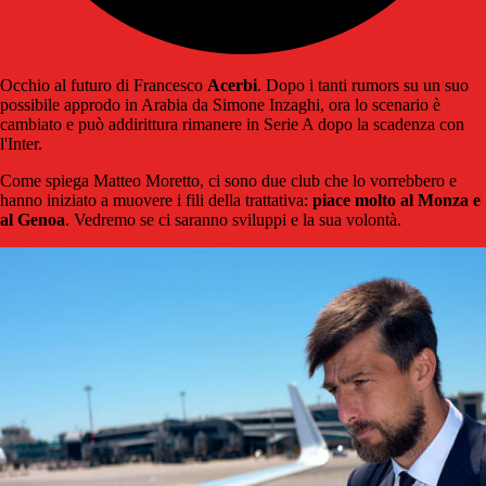
Occhio al futuro di Francesco
Acerbi
. Dopo i tanti rumors su un suo
possibile approdo in Arabia da Simone Inzaghi, ora lo scenario è
cambiato e può addirittura rimanere in Serie A dopo la scadenza con
l'Inter.
Come spiega Matteo Moretto, ci sono due club che lo vorrebbero e
hanno iniziato a muovere i fili della trattativa:
piace molto al Monza e
al Genoa
. Vedremo se ci saranno sviluppi e la sua volontà.