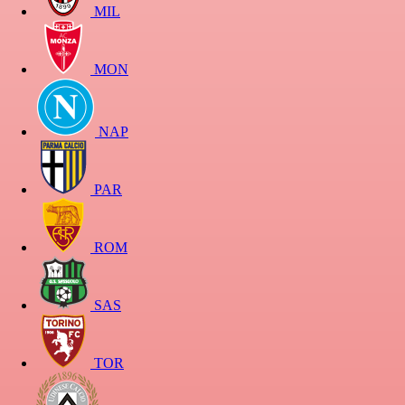
MIL
MON
NAP
PAR
ROM
SAS
TOR