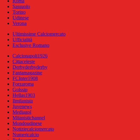
Roma
Sassuolo
Torino
Udinese
Verona
Ultimissime Calciomercato
Ufficialità
Esclusive Romano
Calcionapoli1926
Cittaceleste
Derbyderbyderby
Fantamagazine
FCInter1908
Forzaroma
Golssip
Hellas1903
Ilmilanista
Juvenews
Mediagol
Milanistichannel
Mondoudinese
Notiziecalciomercato
Numericalcio