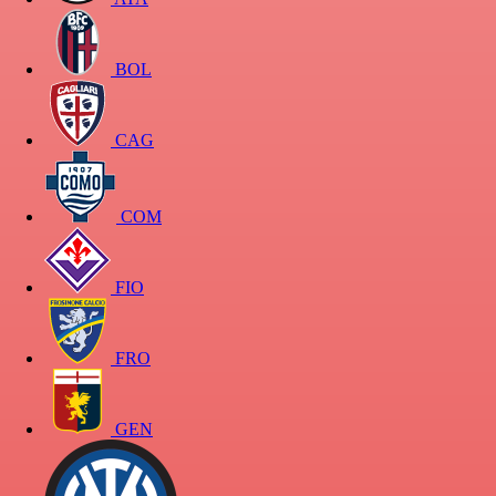
BOL
CAG
COM
FIO
FRO
GEN