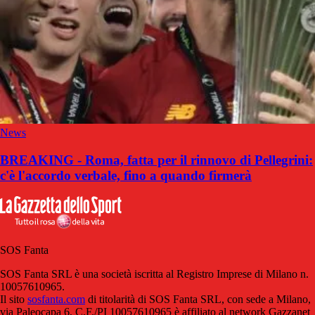
News
BREAKING - Roma, fatta per il rinnovo di Pellegrini:
c'è l'accordo verbale, fino a quando firmerà
SOS Fanta
SOS Fanta SRL è una società iscritta al Registro Imprese di Milano n.
10057610965.
Il sito
sosfanta.com
di titolarità di SOS Fanta SRL, con sede a Milano,
via Paleocapa 6, C.F./PI 10057610965 è affiliato al network Gazzanet