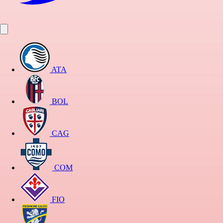
ATA
BOL
CAG
COM
FIO