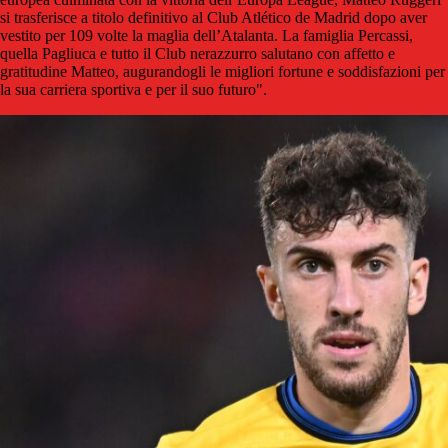
si trasferisce a titolo definitivo al Club Atlético de Madrid dopo aver
vestito per 109 volte la maglia dell’Atalanta. La famiglia Percassi,
quella Pagliuca e tutto il Club nerazzurro salutano con affetto e
gratitudine Matteo, augurandogli le migliori fortune e soddisfazioni per
la sua carriera sportiva e per il suo futuro".