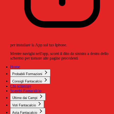
per installare la App sul tuo Iphone.
Mentre navighi nell'app, scorri il dito da sinistra a destra dello
schermo per tornare alle pagine precedenti
Home
Probabili Formazioni
Consigli Fantacalcio
Chi schierare
Scambi Fantacalcio
Ultime dai Campi
Voti Fantacalcio
Asta Fantacalcio