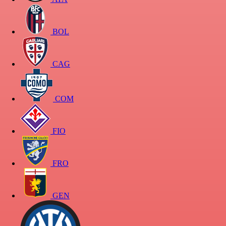
BOL
CAG
COM
FIO
FRO
GEN