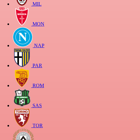
MIL
MON
NAP
PAR
ROM
SAS
TOR