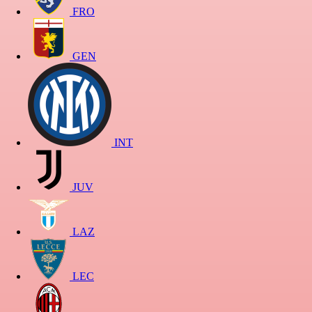
FRO
GEN
INT
JUV
LAZ
LEC