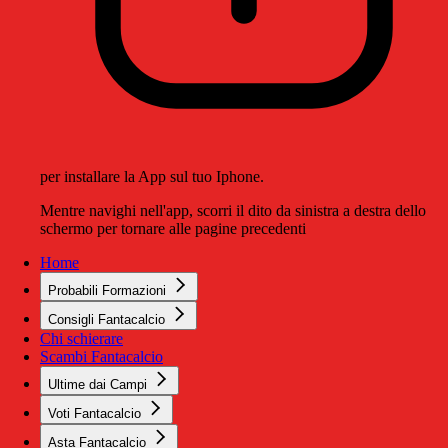
per installare la App sul tuo Iphone.
Mentre navighi nell'app, scorri il dito da sinistra a destra dello
schermo per tornare alle pagine precedenti
Home
Probabili Formazioni
Consigli Fantacalcio
Chi schierare
Scambi Fantacalcio
Ultime dai Campi
Voti Fantacalcio
Asta Fantacalcio