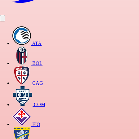
ATA
BOL
CAG
COM
FIO