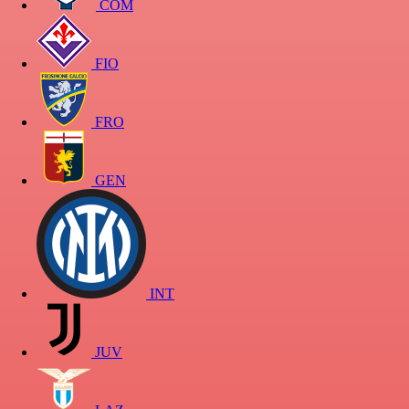
COM
FIO
FRO
GEN
INT
JUV