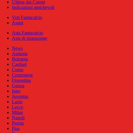
Ultime dai Campi
Indicazioni amichevoli
Voti Fantacalcio
Assist
Asta Fantacalcio
Asta di riparazione
News
Atalanta
Bologna
Cagliari
Como
Cremonese
Fiorentina
Genoa
Inter
Juventus
Lazio
Lecce
Milan
Napoli
Parma
Pisa