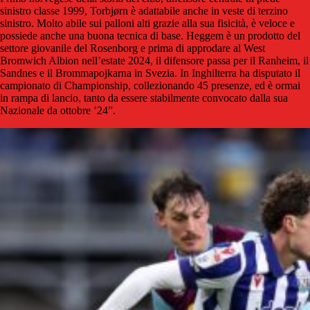
sinistro classe 1999, Torbjørn è adattabile anche in veste di terzino
sinistro. Molto abile sui palloni alti grazie alla sua fisicità, è veloce e
possiede anche una buona tecnica di base. Heggem è un prodotto del
settore giovanile del Rosenborg e prima di approdare al West
Bromwich Albion nell’estate 2024, il difensore passa per il Ranheim, il
Sandnes e il Brommapojkarna in Svezia. In Inghilterra ha disputato il
campionato di Championship, collezionando 45 presenze, ed è ormai
in rampa di lancio, tanto da essere stabilmente convocato dalla sua
Nazionale da ottobre ’24”.