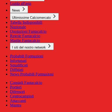
Guida all'asta
News
Ultimissime Calciomercato
Tabella Indisponibili
Nazionale
Quotazioni Fantacalcio
Regole Fantacalcio
Maglie Fantacalcio
I siti del nostro network
Probabili Formazioni
Infortunati
Squalificati
Diffidati
News Probabili Formazioni
Consigli Fantacalcio
Portieri
Difensori
Centrocampisti
Attaccanti
Mantra