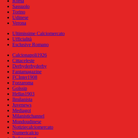
Roma
Sassuolo
Torino
Udinese
Verona
Ultimissime Calciomercato
Ufficialità
Esclusive Romano
Calcionapoli1926
Cittaceleste
Derbyderbyderby
Fantamagazine
FCInter1908
Forzaroma
Golssip
Hellas1903
Ilmilanista
Juvenews
Mediagol
Milanistichannel
Mondoudinese
Notiziecalciomercato
Numericalcio