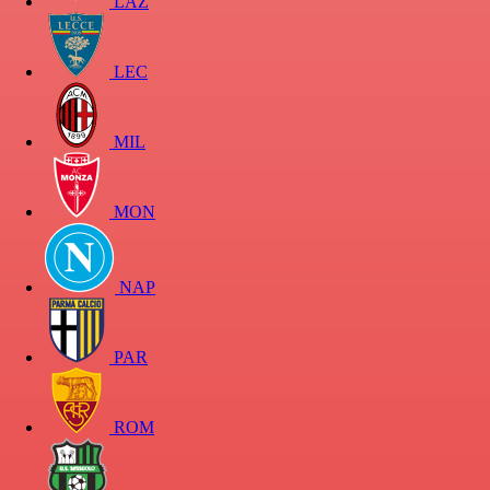
LAZ
LEC
MIL
MON
NAP
PAR
ROM