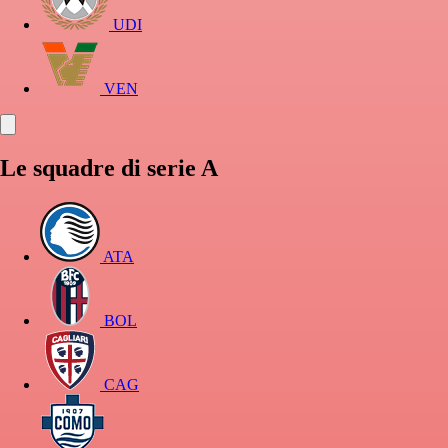
UDI
VEN
Le squadre di serie A
ATA
BOL
CAG