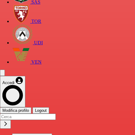
SAS
TOR
UDI
VEN
Accedi
Modifica profilo
Logout