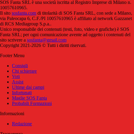
SOS Fanta SRL è una società iscritta al Registro Imprese di Milano n.
10057610965.
Il sito
sosfanta.com
di titolarità di SOS Fanta SRL, con sede a Milano,
via Paleocapa 6, C.F./PI 10057610965 è affiliato al network Gazzanet
di RCS Mediagroup S.p.a..
Unico responsabile dei contenuti (testi, foto, video e grafiche) è SOS
Fanta SRL; per ogni comunicazione avente ad oggetto i contenuti del
sito scrivere a
sosfanta@gmail.com
Copyright 2021-2026 © Tutti i diritti riservati.
Footer Menu
Consigli
Chi schierare
Voti
Assist
Ultime dai campi
Infortunati
Maglie SOS Fanta
Probabili Formazioni
Informazioni
Redazione
Trasparenza