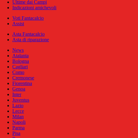
Ultime dai Campi
Indicazioni amichevoli
Voti Fantacalcio
Assist
Asta Fantacalcio
Asta di riparazione
News
Atalanta
Bologna
Cagliari
Como
Cremonese
Fiorentina
Genoa
Inter
Juventus
Lazio
Lecce
Milan
Napoli
Parma
Pisa