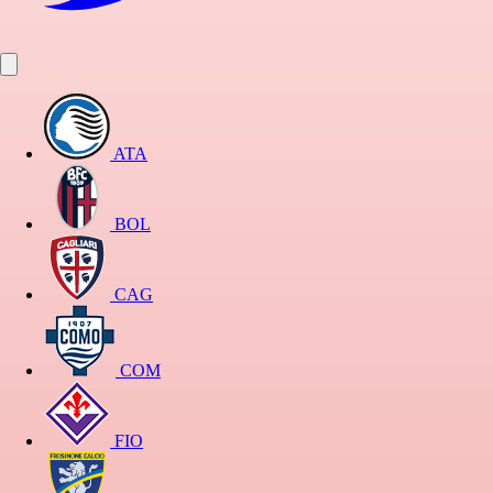
ATA
BOL
CAG
COM
FIO