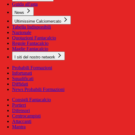
Guida all'asta
News
Ultimissime Calciomercato
Tabella Indisponibili
Nazionale
Quotazioni Fantacalcio
Regole Fantacalcio
Maglie Fantacalcio
I siti del nostro network
Probabili Formazioni
Infortunati
Squalificati
Diffidati
News Probabili Formazioni
Consigli Fantacalcio
Portieri
Difensori
Centrocampisti
Attaccanti
Mantra