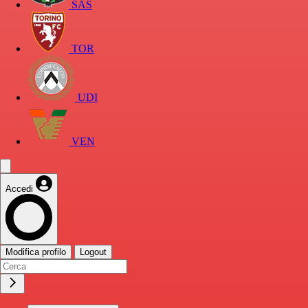
SAS
TOR
UDI
VEN
Accedi
Modifica profilo
Logout