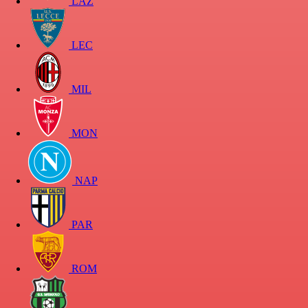
LAZ
LEC
MIL
MON
NAP
PAR
ROM