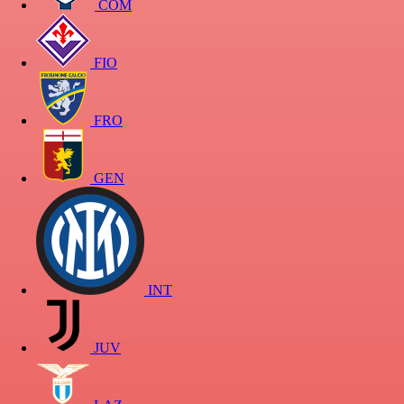
COM
FIO
FRO
GEN
INT
JUV