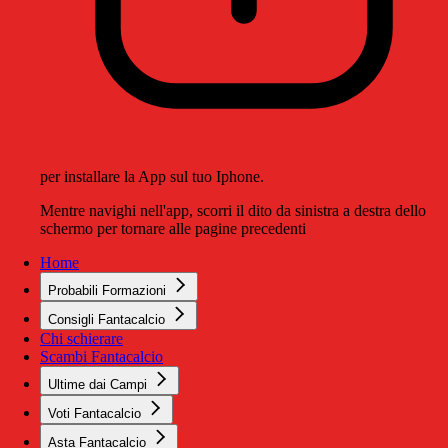
per installare la App sul tuo Iphone.
Mentre navighi nell'app, scorri il dito da sinistra a destra dello
schermo per tornare alle pagine precedenti
Home
Probabili Formazioni
Consigli Fantacalcio
Chi schierare
Scambi Fantacalcio
Ultime dai Campi
Voti Fantacalcio
Asta Fantacalcio