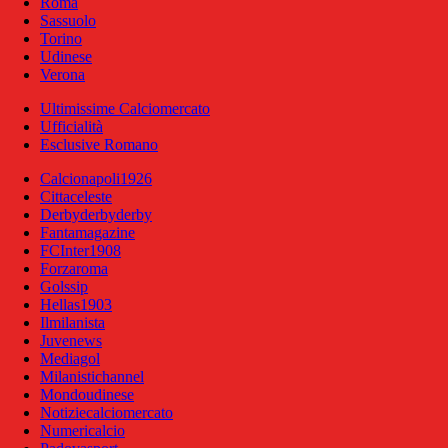
Roma
Sassuolo
Torino
Udinese
Verona
Ultimissime Calciomercato
Ufficialità
Esclusive Romano
Calcionapoli1926
Cittaceleste
Derbyderbyderby
Fantamagazine
FCInter1908
Forzaroma
Golssip
Hellas1903
Ilmilanista
Juvenews
Mediagol
Milanistichannel
Mondoudinese
Notiziecalciomercato
Numericalcio