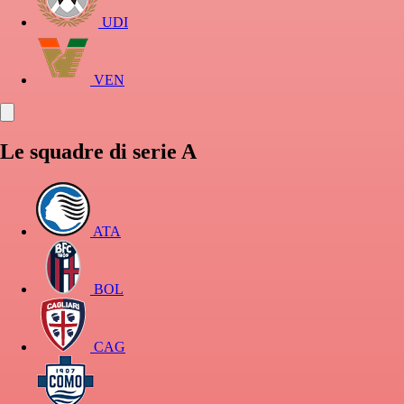
UDI
VEN
Le squadre di serie A
ATA
BOL
CAG