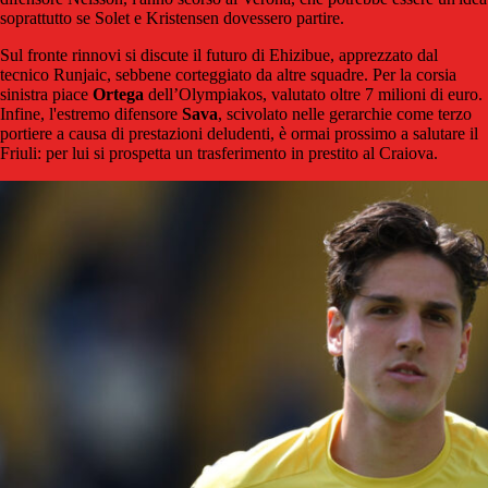
soprattutto se Solet e Kristensen dovessero partire.
Sul fronte rinnovi si discute il futuro di Ehizibue, apprezzato dal
tecnico Runjaic, sebbene corteggiato da altre squadre. Per la corsia
sinistra piace
Ortega
dell’Olympiakos, valutato oltre 7 milioni di euro.
Infine, l'estremo difensore
Sava
, scivolato nelle gerarchie come terzo
portiere a causa di prestazioni deludenti, è ormai prossimo a salutare il
Friuli: per lui si prospetta un trasferimento in prestito al Craiova.