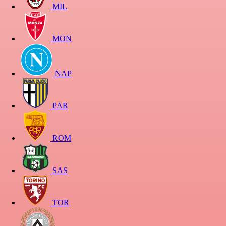
MIL
MON
NAP
PAR
ROM
SAS
TOR