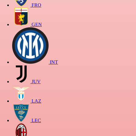
FRO
GEN
INT
JUV
LAZ
LEC