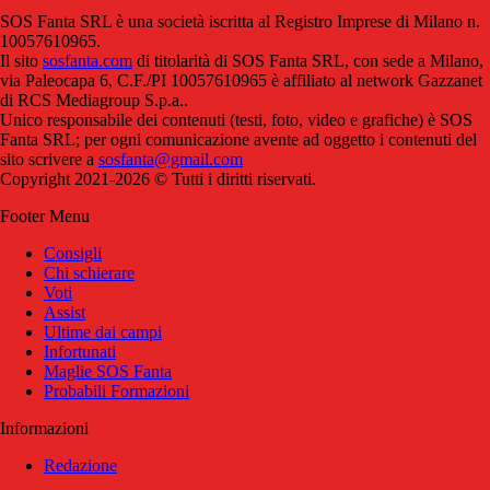
SOS Fanta SRL è una società iscritta al Registro Imprese di Milano n.
10057610965.
Il sito
sosfanta.com
di titolarità di SOS Fanta SRL, con sede a Milano,
via Paleocapa 6, C.F./PI 10057610965 è affiliato al network Gazzanet
di RCS Mediagroup S.p.a..
Unico responsabile dei contenuti (testi, foto, video e grafiche) è SOS
Fanta SRL; per ogni comunicazione avente ad oggetto i contenuti del
sito scrivere a
sosfanta@gmail.com
Copyright 2021-2026 © Tutti i diritti riservati.
Footer Menu
Consigli
Chi schierare
Voti
Assist
Ultime dai campi
Infortunati
Maglie SOS Fanta
Probabili Formazioni
Informazioni
Redazione