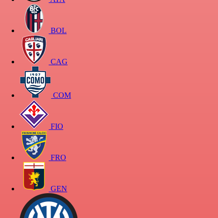
BOL
CAG
COM
FIO
FRO
GEN