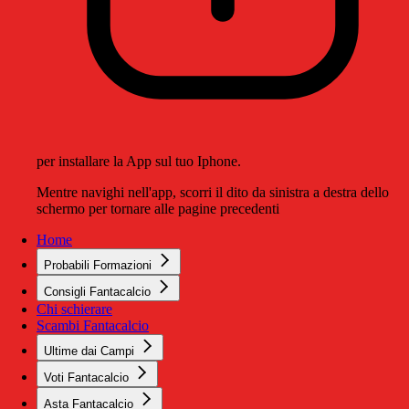
per installare la App sul tuo Iphone.
Mentre navighi nell'app, scorri il dito da sinistra a destra dello
schermo per tornare alle pagine precedenti
Home
Probabili Formazioni
Consigli Fantacalcio
Chi schierare
Scambi Fantacalcio
Ultime dai Campi
Voti Fantacalcio
Asta Fantacalcio