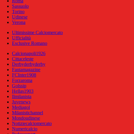
Roma
Sassuolo
Torino
Udinese
Verona
Ultimissime Calciomercato
Ufficialità
Esclusive Romano
Calcionapoli1926
Cittaceleste
Derbyderbyderby
Fantamagazine
FCInter1908
Forzaroma
Golssip
Hellas1903
Ilmilanista
Juvenews
Mediagol
Milanistichannel
Mondoudinese
Notiziecalciomercato
Numericalcio