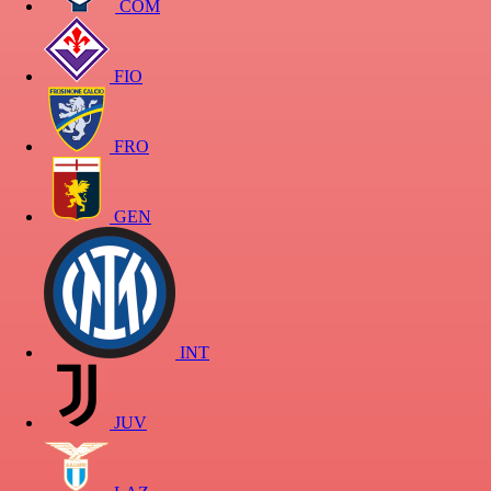
COM
FIO
FRO
GEN
INT
JUV