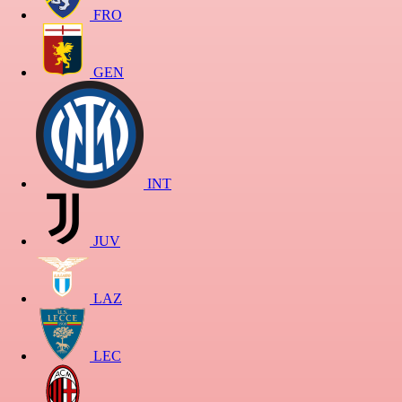
FRO
GEN
INT
JUV
LAZ
LEC