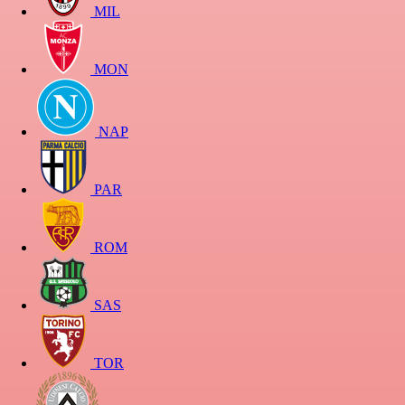
MIL
MON
NAP
PAR
ROM
SAS
TOR