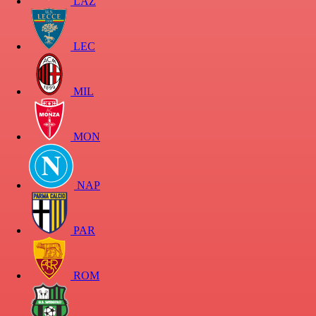
LAZ
LEC
MIL
MON
NAP
PAR
ROM