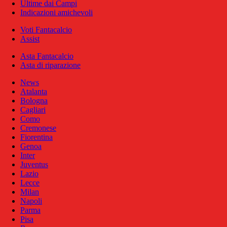
Ultime dai Campi
Indicazioni amichevoli
Voti Fantacalcio
Assist
Asta Fantacalcio
Asta di riparazione
News
Atalanta
Bologna
Cagliari
Como
Cremonese
Fiorentina
Genoa
Inter
Juventus
Lazio
Lecce
Milan
Napoli
Parma
Pisa