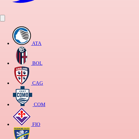
ATA
BOL
CAG
COM
FIO