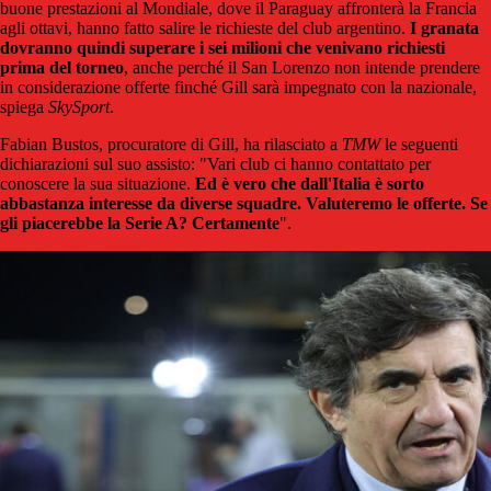
buone prestazioni al Mondiale, dove il Paraguay affronterà la Francia
agli ottavi, hanno fatto salire le richieste del club argentino.
I granata
dovranno quindi superare i sei milioni che venivano richiesti
prima del torneo
, anche perché il San Lorenzo non intende prendere
in considerazione offerte finché Gill sarà impegnato con la nazionale,
spiega
SkySport
.
Fabian Bustos, procuratore di Gill, ha rilasciato a
TMW
le seguenti
dichiarazioni sul suo assisto: "Vari club ci hanno contattato per
conoscere la sua situazione.
Ed è vero che dall'Italia è sorto
abbastanza interesse da diverse squadre. Valuteremo le offerte. Se
gli piacerebbe la Serie A? Certamente
".