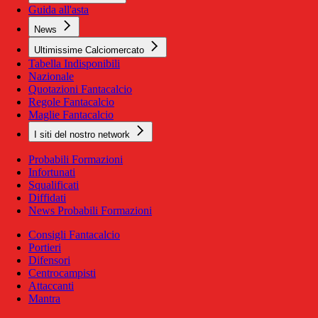
Guida all'asta
News
Ultimissime Calciomercato
Tabella Indisponibili
Nazionale
Quotazioni Fantacalcio
Regole Fantacalcio
Maglie Fantacalcio
I siti del nostro network
Probabili Formazioni
Infortunati
Squalificati
Diffidati
News Probabili Formazioni
Consigli Fantacalcio
Portieri
Difensori
Centrocampisti
Attaccanti
Mantra