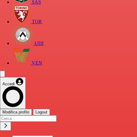
SAS
TOR
UDI
VEN
Accedi
Modifica profilo
Logout