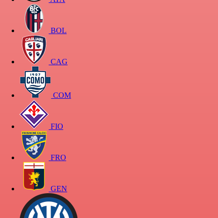
BOL
CAG
COM
FIO
FRO
GEN