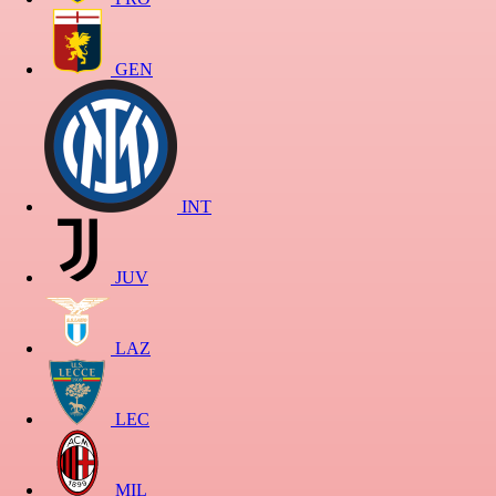
GEN
INT
JUV
LAZ
LEC
MIL