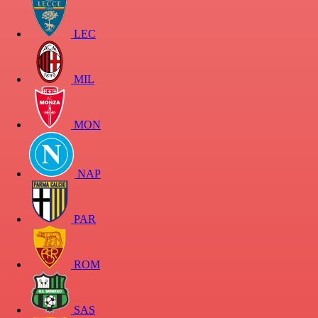
LEC
MIL
MON
NAP
PAR
ROM
SAS