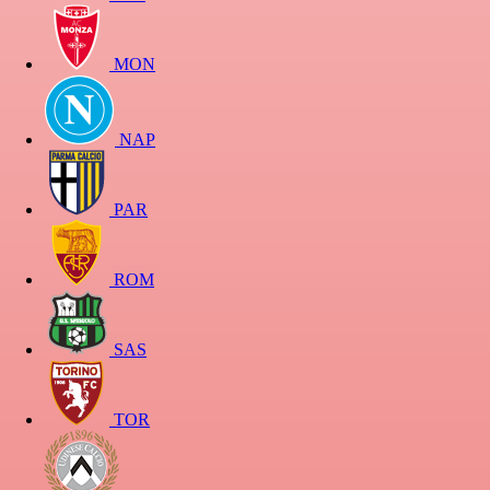
MON
NAP
PAR
ROM
SAS
TOR