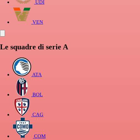
UDI
VEN
Le squadre di serie A
ATA
BOL
CAG
COM