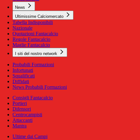
News
Ultimissime Calciomercato
Tabella Indisponibili
Nazionale
Quotazioni Fantacalcio
Regole Fantacalcio
Maglie Fantacalcio
I siti del nostro network
Probabili Formazioni
Infortunati
Squalificati
Diffidati
News Probabili Formazioni
Consigli Fantacalcio
Portieri
Difensori
Centrocampisti
Attaccanti
Mantra
Ultime dai Campi