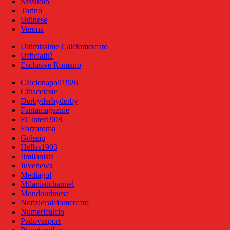
Sassuolo
Torino
Udinese
Verona
Ultimissime Calciomercato
Ufficialità
Esclusive Romano
Calcionapoli1926
Cittaceleste
Derbyderbyderby
Fantamagazine
FCInter1908
Forzaroma
Golssip
Hellas1903
Ilmilanista
Juvenews
Mediagol
Milanistichannel
Mondoudinese
Notiziecalciomercato
Numericalcio
Padovasport