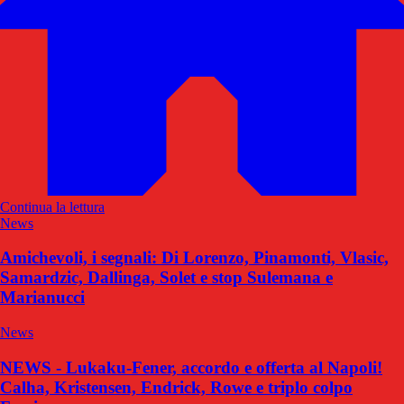
Continua la lettura
News
Amichevoli, i segnali: Di Lorenzo, Pinamonti, Vlasic,
Samardzic, Dallinga, Solet e stop Sulemana e
Marianucci
News
NEWS - Lukaku-Fener, accordo e offerta al Napoli!
Calha, Kristensen, Endrick, Rowe e triplo colpo