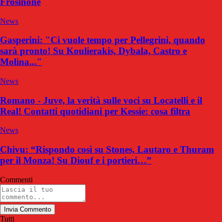
Frosinone
News
Gasperini: "Ci vuole tempo per Pellegrini, quando
sarà pronto! Su Koulierakis, Dybala, Castro e
Molina..."
News
Romano - Juve, la verità sulle voci su Locatelli e il
Real! Contatti quotidiani per Kessie: cosa filtra
News
Chivu: “Rispondo così su Stones, Lautaro e Thuram
per il Monza! Su Diouf e i portieri…”
Commenti
Invia Commento
Tutti