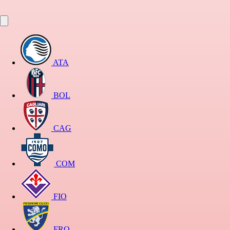
ATA
BOL
CAG
COM
FIO
FRO