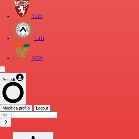
TOR
UDI
VEN
Accedi
Modifica profilo
Logout