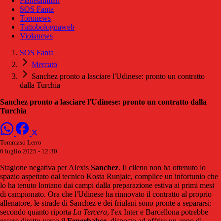
Pianetamilan
SOS Fanta
Toronews
Tuttobolognaweb
Violanews
SOS Fanta
Mercato
Sanchez pronto a lasciare l'Udinese: pronto un contratto
dalla Turchia
Sanchez pronto a lasciare l'Udinese: pronto un contratto dalla
Turchia
Tommaso Lerro
6 luglio 2025 - 12:30
Stagione negativa per Alexis
Sanchez
. Il cileno non ha ottenuto lo
spazio aspettato dal tecnico Kosta Runjaic, complice un infortunio che
lo ha tenuto lontano dai campi dalla preparazione estiva ai primi mesi
di campionato. Ora che l'Udinese ha rinnovato il contratto al proprio
allenatore, le strade di Sanchez e dei friulani sono pronte a separarsi:
secondo quanto riporta
La Tercera
, l'ex Inter e Barcellona potrebbe
essere diretto verso il
Fenerbahce
, disposto ad offrire un anno di