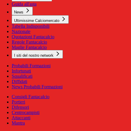
Guida all'asta
News
Ultimissime Calciomercato
Tabella Indisponibili
Nazionale
Quotazioni Fantacalcio
Regole Fantacalcio
Maglie Fantacalcio
I siti del nostro network
Probabili Formazioni
Infortunati
Squalificati
Diffidati
News Probabili Formazioni
Consigli Fantacalcio
Portieri
Difensori
Centrocampisti
Attaccanti
Mantra