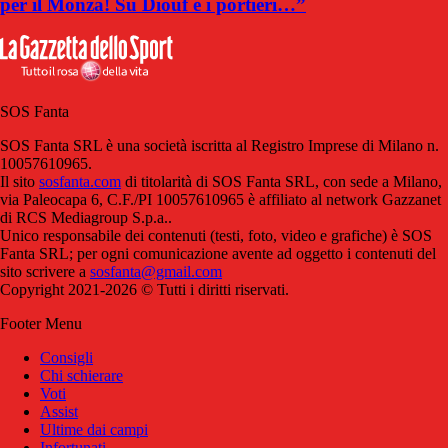
per il Monza! Su Diouf e i portieri…”
SOS Fanta
SOS Fanta SRL è una società iscritta al Registro Imprese di Milano n.
10057610965.
Il sito
sosfanta.com
di titolarità di SOS Fanta SRL, con sede a Milano,
via Paleocapa 6, C.F./PI 10057610965 è affiliato al network Gazzanet
di RCS Mediagroup S.p.a..
Unico responsabile dei contenuti (testi, foto, video e grafiche) è SOS
Fanta SRL; per ogni comunicazione avente ad oggetto i contenuti del
sito scrivere a
sosfanta@gmail.com
Copyright 2021-2026 © Tutti i diritti riservati.
Footer Menu
Consigli
Chi schierare
Voti
Assist
Ultime dai campi
Infortunati