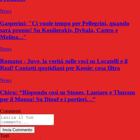
News
Gasperini: "Ci vuole tempo per Pellegrini, quando
sarà pronto! Su Koulierakis, Dybala, Castro e
Molina..."
News
Romano - Juve, la verità sulle voci su Locatelli e il
Real! Contatti quotidiani per Kessie: cosa filtra
News
Chivu: “Rispondo così su Stones, Lautaro e Thuram
per il Monza! Su Diouf e i portieri…”
Commenti
Invia Commento
Tutti