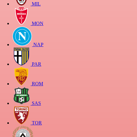
MIL
MON
NAP
PAR
ROM
SAS
TOR