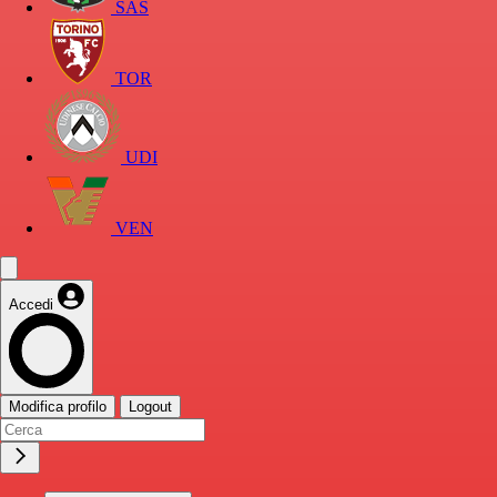
SAS
TOR
UDI
VEN
Accedi
Modifica profilo
Logout