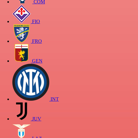
COM
FIO
FRO
GEN
INT
JUV