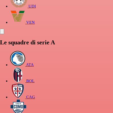
UDI
VEN
Le squadre di serie A
ATA
BOL
CAG