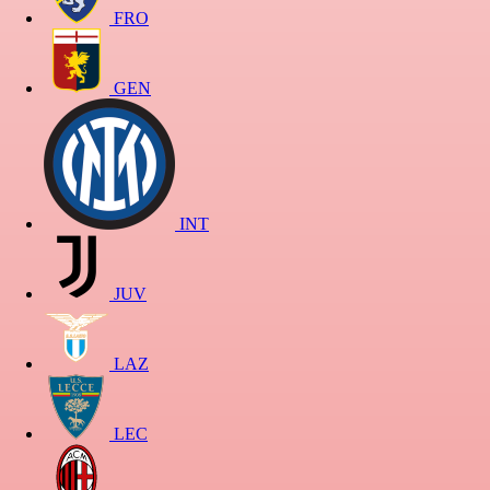
FRO
GEN
INT
JUV
LAZ
LEC