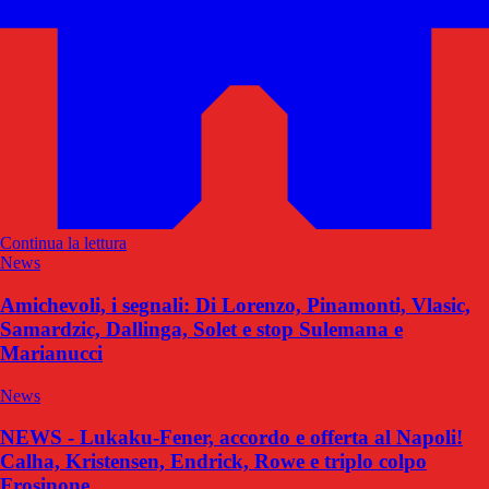
Continua la lettura
News
Amichevoli, i segnali: Di Lorenzo, Pinamonti, Vlasic,
Samardzic, Dallinga, Solet e stop Sulemana e
Marianucci
News
NEWS - Lukaku-Fener, accordo e offerta al Napoli!
Calha, Kristensen, Endrick, Rowe e triplo colpo
Frosinone