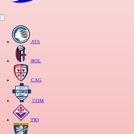
ATA
BOL
CAG
COM
FIO