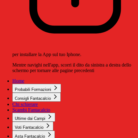
per installare la App sul tuo Iphone.
Mentre navighi nell'app, scorri il dito da sinistra a destra dello
schermo per tornare alle pagine precedenti
Home
Probabili Formazioni
Consigli Fantacalcio
Chi schierare
Scambi Fantacalcio
Ultime dai Campi
Voti Fantacalcio
Asta Fantacalcio