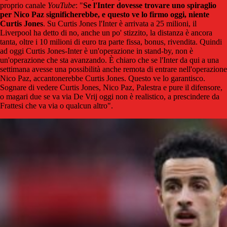
proprio canale
YouTube
: "
Se l'Inter dovesse trovare uno spiraglio
per Nico Paz significherebbe, e questo ve lo firmo oggi, niente
Curtis Jones
. Su Curtis Jones l'Inter è arrivata a 25 milioni, il
Liverpool ha detto di no, anche un po' stizzito, la distanza è ancora
tanta, oltre i 10 milioni di euro tra parte fissa, bonus, rivendita. Quindi
ad oggi Curtis Jones-Inter è un'operazione in stand-by, non è
un'operazione che sta avanzando. È chiaro che se l'Inter da qui a una
settimana avesse una possibilità anche remota di entrare nell'operazione
Nico Paz, accantonerebbe Curtis Jones. Questo ve lo garantisco.
Sognare di vedere Curtis Jones, Nico Paz, Palestra e pure il difensore,
o magari due se va via De Vrij oggi non è realistico, a prescindere da
Frattesi che va via o qualcun altro".