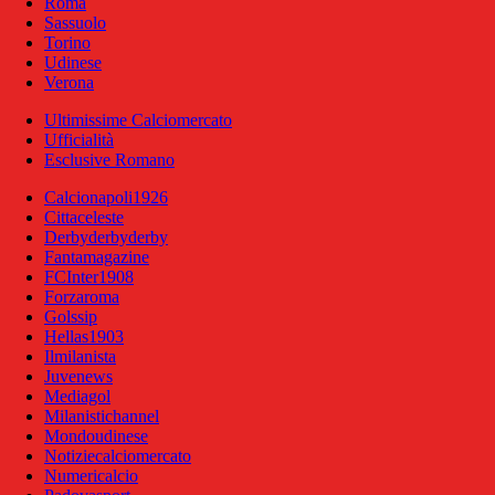
Roma
Sassuolo
Torino
Udinese
Verona
Ultimissime Calciomercato
Ufficialità
Esclusive Romano
Calcionapoli1926
Cittaceleste
Derbyderbyderby
Fantamagazine
FCInter1908
Forzaroma
Golssip
Hellas1903
Ilmilanista
Juvenews
Mediagol
Milanistichannel
Mondoudinese
Notiziecalciomercato
Numericalcio