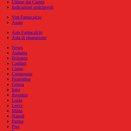
Ultime dai Campi
Indicazioni amichevoli
Voti Fantacalcio
Assist
Asta Fantacalcio
Asta di riparazione
News
Atalanta
Bologna
Cagliari
Como
Cremonese
Fiorentina
Genoa
Inter
Juventus
Lazio
Lecce
Milan
Napoli
Parma
Pisa