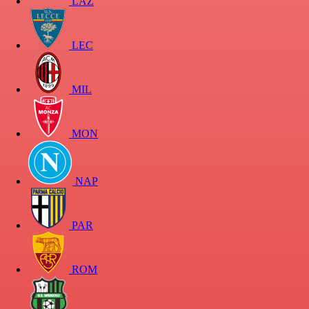
LAZ
LEC
MIL
MON
NAP
PAR
ROM