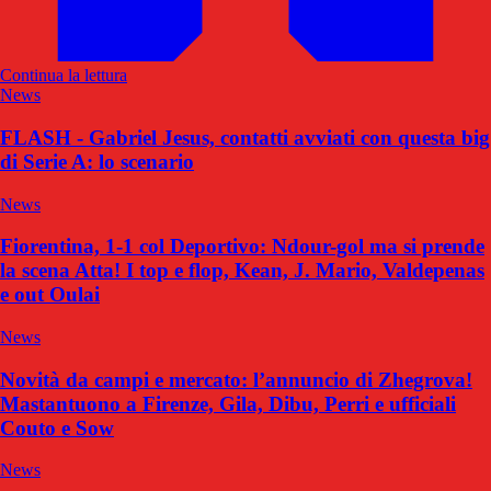
Continua la lettura
News
FLASH - Gabriel Jesus, contatti avviati con questa big
di Serie A: lo scenario
News
Fiorentina, 1-1 col Deportivo: Ndour-gol ma si prende
la scena Atta! I top e flop, Kean, J. Mario, Valdepenas
e out Oulai
News
Novità da campi e mercato: l’annuncio di Zhegrova!
Mastantuono a Firenze, Gila, Dibu, Perri e ufficiali
Couto e Sow
News