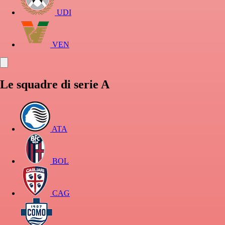
UDI
VEN
Le squadre di serie A
ATA
BOL
CAG