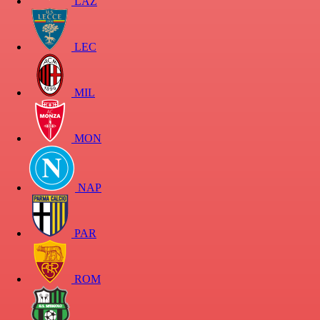
LAZ
LEC
MIL
MON
NAP
PAR
ROM