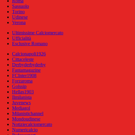
Roma
Sassuolo
Torino
Udinese
Verona
Ultimissime Calciomercato
Ufficialità
Esclusive Romano
Calcionapoli1926
Cittaceleste
Derbyderbyderby
Fantamagazine
FCInter1908
Forzaroma
Golssip
Hellas1903
Ilmilanista
Juvenews
Mediagol
Milanistichannel
Mondoudinese
Notiziecalciomercato
Numericalcio