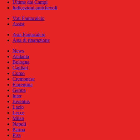
Ultime dai Campi
Indicazioni amichevoli
Voti Fantacalcio
Assist
Asta Fantacalcio
Asta di riparazione
News
Atalanta
Bologna
Cagliari
Como
Cremonese
Fiorentina
Genoa
Inter
Juventus
Lazio
Lecce
Milan
Napoli
Parma
Pisa