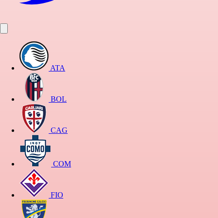
ATA
BOL
CAG
COM
FIO