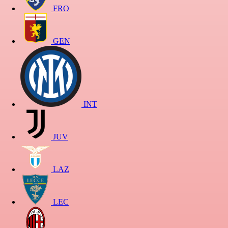
FRO
GEN
INT
JUV
LAZ
LEC