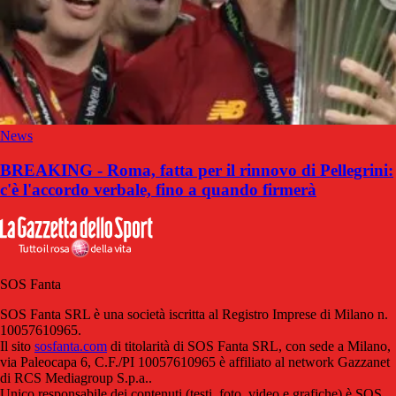
News
BREAKING - Roma, fatta per il rinnovo di Pellegrini:
c'è l'accordo verbale, fino a quando firmerà
SOS Fanta
SOS Fanta SRL è una società iscritta al Registro Imprese di Milano n.
10057610965.
Il sito
sosfanta.com
di titolarità di SOS Fanta SRL, con sede a Milano,
via Paleocapa 6, C.F./PI 10057610965 è affiliato al network Gazzanet
di RCS Mediagroup S.p.a..
Unico responsabile dei contenuti (testi, foto, video e grafiche) è SOS