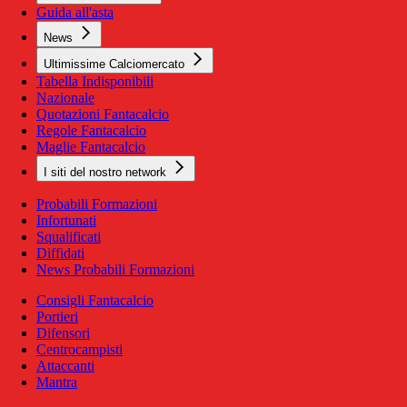
Guida all'asta
News
Ultimissime Calciomercato
Tabella Indisponibili
Nazionale
Quotazioni Fantacalcio
Regole Fantacalcio
Maglie Fantacalcio
I siti del nostro network
Probabili Formazioni
Infortunati
Squalificati
Diffidati
News Probabili Formazioni
Consigli Fantacalcio
Portieri
Difensori
Centrocampisti
Attaccanti
Mantra