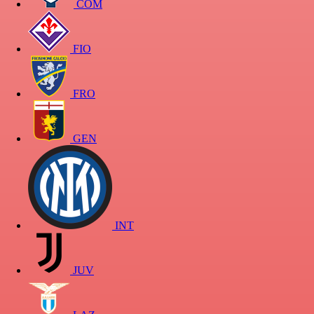
COM
FIO
FRO
GEN
INT
JUV