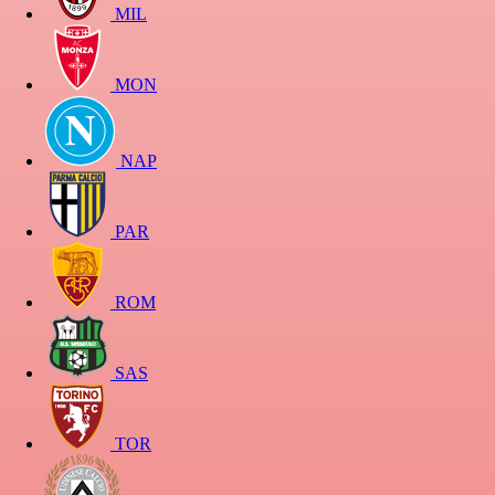
MIL
MON
NAP
PAR
ROM
SAS
TOR