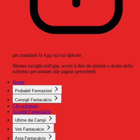
per installare la App sul tuo Iphone.
Mentre navighi nell'app, scorri il dito da sinistra a destra dello
schermo per tornare alle pagine precedenti
Home
Probabili Formazioni
Consigli Fantacalcio
Chi schierare
Scambi Fantacalcio
Ultime dai Campi
Voti Fantacalcio
Asta Fantacalcio