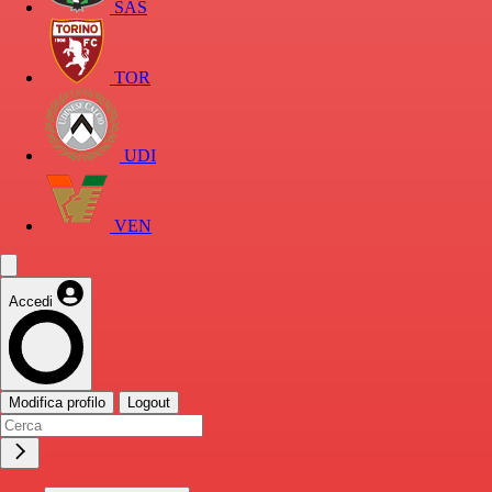
SAS
TOR
UDI
VEN
Accedi
Modifica profilo
Logout