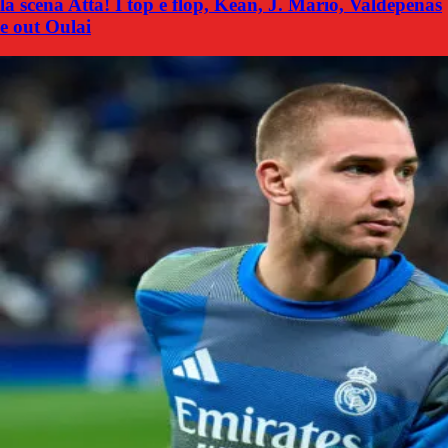
la scena Atta! I top e flop, Kean, J. Mario, Valdepenas
e out Oulai