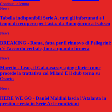
Continua la lettura
News
Tabella indisponibili Serie A, tutti gli infortunati e i
tempi di recupero per l'asta: da Buongiorno a Isaksen
News
BREAKING - Roma, fatta per il rinnovo di Pellegrini:
c'è l'accordo verbale, fino a quando firmerà
News
Moretto - Leao, il Galatasaray spinge forte: come
procede la trattativa col Milan! E il club torna su
Osorio
News
HERE WE GO - Daniel Maldini lascia l’Atalanta in
prestito e resta in Serie A: le condizioni