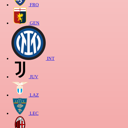
FRO
GEN
INT
JUV
LAZ
LEC