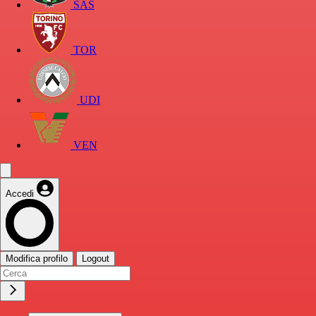
SAS
TOR
UDI
VEN
Accedi
Modifica profilo
Logout