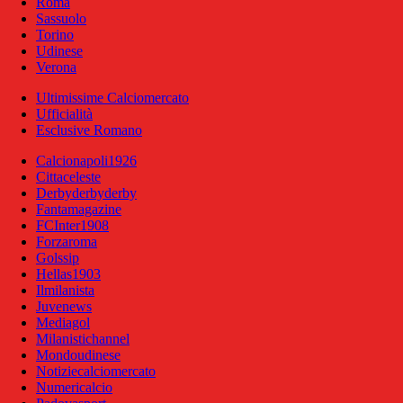
Roma
Sassuolo
Torino
Udinese
Verona
Ultimissime Calciomercato
Ufficialità
Esclusive Romano
Calcionapoli1926
Cittaceleste
Derbyderbyderby
Fantamagazine
FCInter1908
Forzaroma
Golssip
Hellas1903
Ilmilanista
Juvenews
Mediagol
Milanistichannel
Mondoudinese
Notiziecalciomercato
Numericalcio