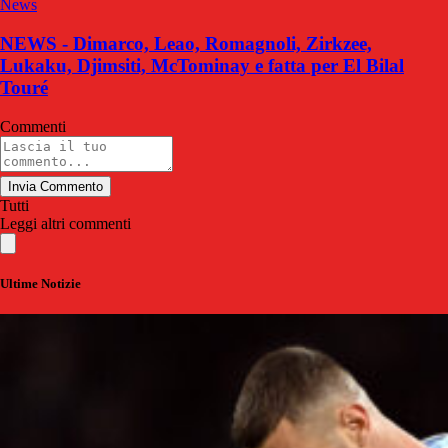
News
NEWS - Dimarco, Leao, Romagnoli, Zirkzee,
Lukaku, Djimsiti, McTominay e fatta per El Bilal
Touré
Commenti
Invia Commento
Tutti
Leggi altri commenti
Ultime Notizie