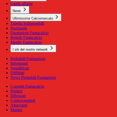
Guida all'asta
News
Ultimissime Calciomercato
Tabella Indisponibili
Nazionale
Quotazioni Fantacalcio
Regole Fantacalcio
Maglie Fantacalcio
I siti del nostro network
Probabili Formazioni
Infortunati
Squalificati
Diffidati
News Probabili Formazioni
Consigli Fantacalcio
Portieri
Difensori
Centrocampisti
Attaccanti
Mantra