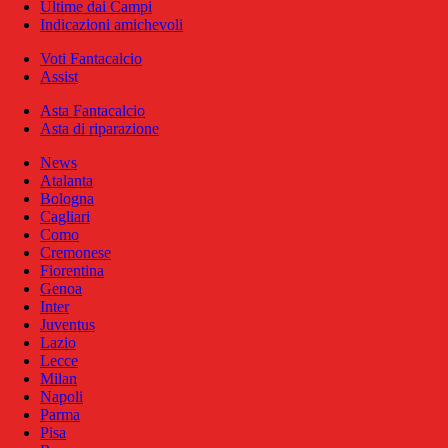
Ultime dai Campi
Indicazioni amichevoli
Voti Fantacalcio
Assist
Asta Fantacalcio
Asta di riparazione
News
Atalanta
Bologna
Cagliari
Como
Cremonese
Fiorentina
Genoa
Inter
Juventus
Lazio
Lecce
Milan
Napoli
Parma
Pisa