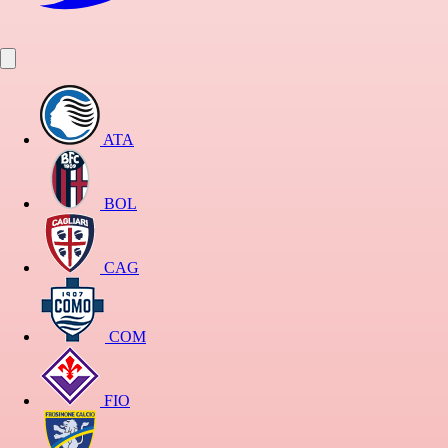
ATA
BOL
CAG
COM
FIO