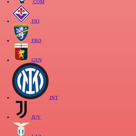
COM
FIO
FRO
GEN
INT
JUV