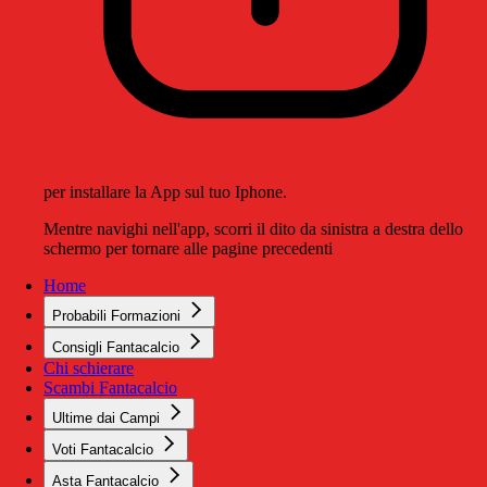
per installare la App sul tuo Iphone.
Mentre navighi nell'app, scorri il dito da sinistra a destra dello
schermo per tornare alle pagine precedenti
Home
Probabili Formazioni
Consigli Fantacalcio
Chi schierare
Scambi Fantacalcio
Ultime dai Campi
Voti Fantacalcio
Asta Fantacalcio