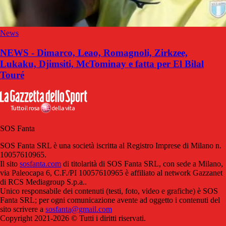
News
NEWS - Dimarco, Leao, Romagnoli, Zirkzee,
Lukaku, Djimsiti, McTominay e fatta per El Bilal
Touré
SOS Fanta
SOS Fanta SRL è una società iscritta al Registro Imprese di Milano n.
10057610965.
Il sito
sosfanta.com
di titolarità di SOS Fanta SRL, con sede a Milano,
via Paleocapa 6, C.F./PI 10057610965 è affiliato al network Gazzanet
di RCS Mediagroup S.p.a..
Unico responsabile dei contenuti (testi, foto, video e grafiche) è SOS
Fanta SRL; per ogni comunicazione avente ad oggetto i contenuti del
sito scrivere a
sosfanta@gmail.com
Copyright 2021-2026 © Tutti i diritti riservati.