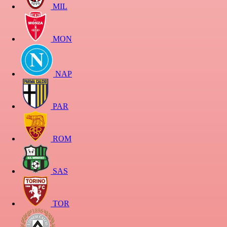
MIL
MON
NAP
PAR
ROM
SAS
TOR