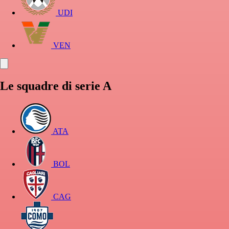
UDI
VEN
Le squadre di serie A
ATA
BOL
CAG