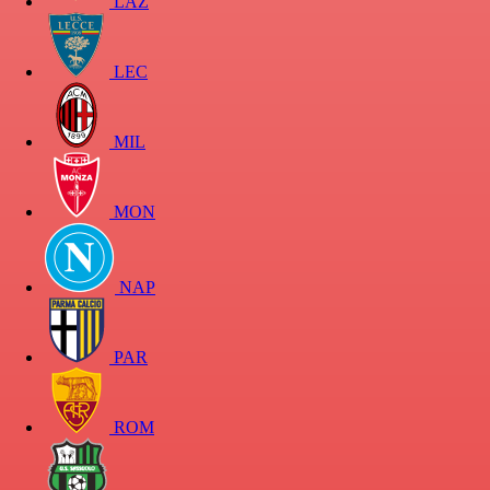
LAZ
LEC
MIL
MON
NAP
PAR
ROM