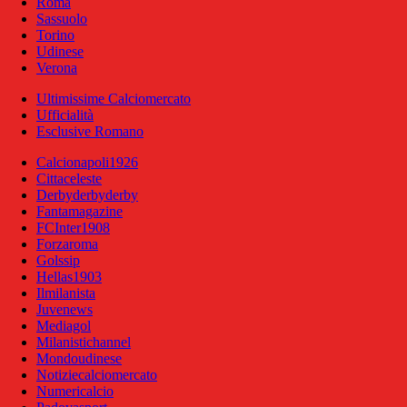
Roma
Sassuolo
Torino
Udinese
Verona
Ultimissime Calciomercato
Ufficialità
Esclusive Romano
Calcionapoli1926
Cittaceleste
Derbyderbyderby
Fantamagazine
FCInter1908
Forzaroma
Golssip
Hellas1903
Ilmilanista
Juvenews
Mediagol
Milanistichannel
Mondoudinese
Notiziecalciomercato
Numericalcio