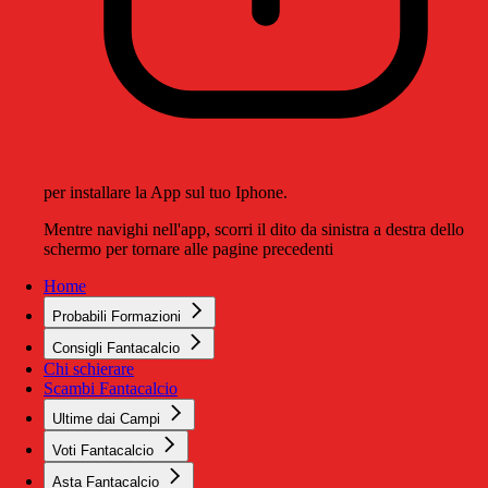
per installare la App sul tuo Iphone.
Mentre navighi nell'app, scorri il dito da sinistra a destra dello
schermo per tornare alle pagine precedenti
Home
Probabili Formazioni
Consigli Fantacalcio
Chi schierare
Scambi Fantacalcio
Ultime dai Campi
Voti Fantacalcio
Asta Fantacalcio