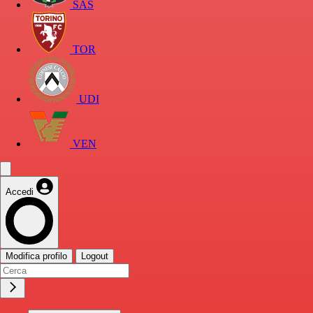
SAS
TOR
UDI
VEN
Accedi
Modifica profilo
Logout