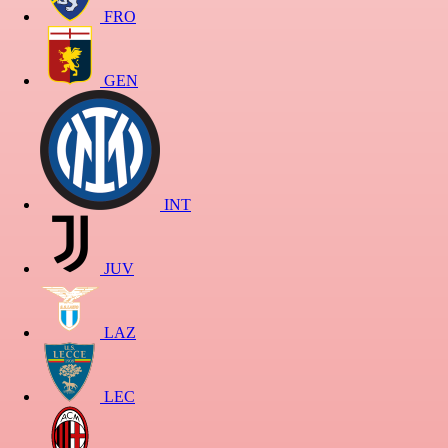
FRO
GEN
INT
JUV
LAZ
LEC