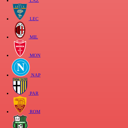
LAZ
LEC
MIL
MON
NAP
PAR
ROM