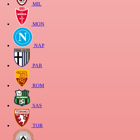
MIL
MON
NAP
PAR
ROM
SAS
TOR