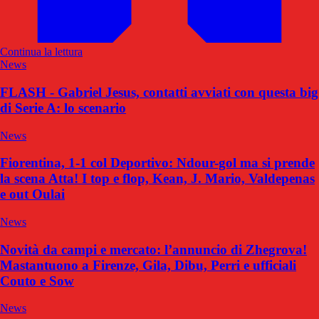
Continua la lettura
News
FLASH - Gabriel Jesus, contatti avviati con questa big
di Serie A: lo scenario
News
Fiorentina, 1-1 col Deportivo: Ndour-gol ma si prende
la scena Atta! I top e flop, Kean, J. Mario, Valdepenas
e out Oulai
News
Novità da campi e mercato: l’annuncio di Zhegrova!
Mastantuono a Firenze, Gila, Dibu, Perri e ufficiali
Couto e Sow
News