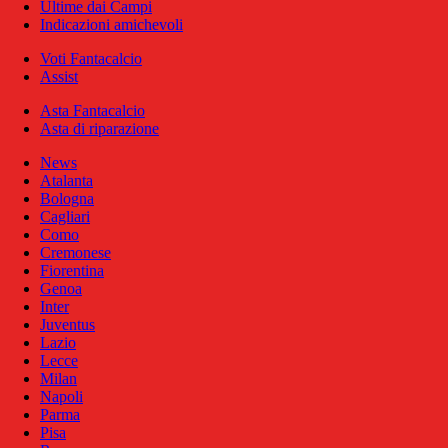
Ultime dai Campi
Indicazioni amichevoli
Voti Fantacalcio
Assist
Asta Fantacalcio
Asta di riparazione
News
Atalanta
Bologna
Cagliari
Como
Cremonese
Fiorentina
Genoa
Inter
Juventus
Lazio
Lecce
Milan
Napoli
Parma
Pisa