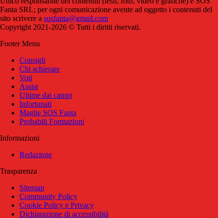
Unico responsabile dei contenuti (testi, foto, video e grafiche) è SOS
Fanta SRL; per ogni comunicazione avente ad oggetto i contenuti del
sito scrivere a
sosfanta@gmail.com
Copyright 2021-2026 © Tutti i diritti riservati.
Footer Menu
Consigli
Chi schierare
Voti
Assist
Ultime dai campi
Infortunati
Maglie SOS Fanta
Probabili Formazioni
Informazioni
Redazione
Trasparenza
Sitemap
Community Policy
Cookie Policy e Privacy
Dichiarazione di accessibilità