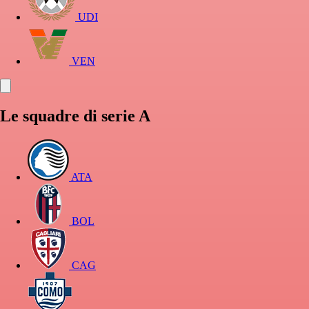
UDI
VEN
Le squadre di serie A
ATA
BOL
CAG