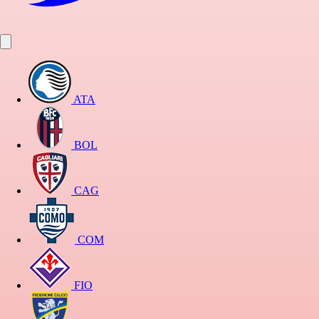
ATA
BOL
CAG
COM
FIO