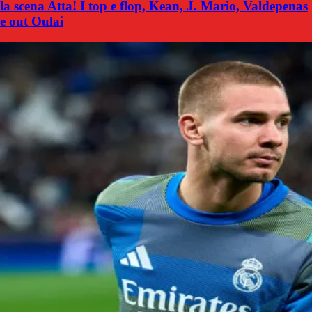
la scena Atta! I top e flop, Kean, J. Mario, Valdepenas
e out Oulai