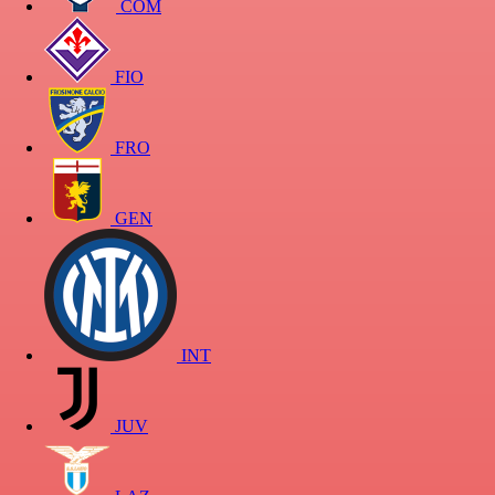
COM
FIO
FRO
GEN
INT
JUV