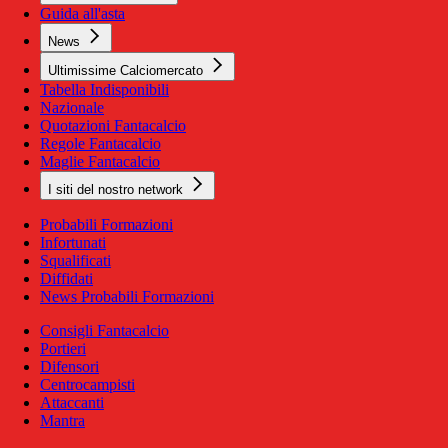
Guida all'asta
News
Ultimissime Calciomercato
Tabella Indisponibili
Nazionale
Quotazioni Fantacalcio
Regole Fantacalcio
Maglie Fantacalcio
I siti del nostro network
Probabili Formazioni
Infortunati
Squalificati
Diffidati
News Probabili Formazioni
Consigli Fantacalcio
Portieri
Difensori
Centrocampisti
Attaccanti
Mantra