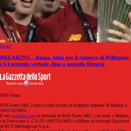
News
BREAKING - Roma, fatta per il rinnovo di Pellegrini:
c'è l'accordo verbale, fino a quando firmerà
SOS Fanta
SOS Fanta SRL è una società iscritta al Registro Imprese di Milano n.
10057610965.
Il sito
sosfanta.com
di titolarità di SOS Fanta SRL, con sede a Milano,
via Paleocapa 6, C.F./PI 10057610965 è affiliato al network Gazzanet
di RCS Mediagroup S.p.a..