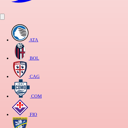
ATA
BOL
CAG
COM
FIO