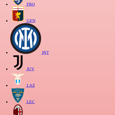
FRO
GEN
INT
JUV
LAZ
LEC