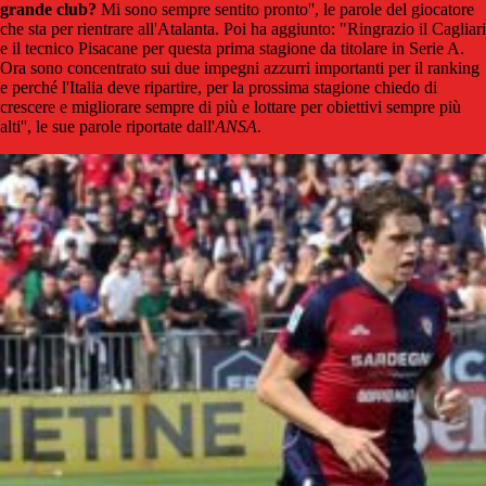
grande club?
Mi sono sempre sentito pronto'', le parole del giocatore
che sta per rientrare all'Atalanta. Poi ha aggiunto: "Ringrazio il Cagliari
e il tecnico Pisacane per questa prima stagione da titolare in Serie A.
Ora sono concentrato sui due impegni azzurri importanti per il ranking
e perché l'Italia deve ripartire, per la prossima stagione chiedo di
crescere e migliorare sempre di più e lottare per obiettivi sempre più
alti'', le sue parole riportate dall'
ANSA
.