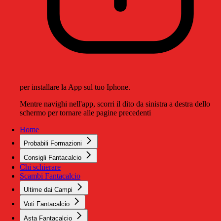
per installare la App sul tuo Iphone.
Mentre navighi nell'app, scorri il dito da sinistra a destra dello
schermo per tornare alle pagine precedenti
Home
Probabili Formazioni
Consigli Fantacalcio
Chi schierare
Scambi Fantacalcio
Ultime dai Campi
Voti Fantacalcio
Asta Fantacalcio