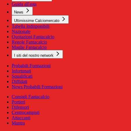
Guida all'asta
News
Ultimissime Calciomercato
Tabella Indisponibili
Nazionale
Quotazioni Fantacalcio
Regole Fantacalcio
Maglie Fantacalcio
I siti del nostro network
Probabili Formazioni
Infortunati
Squalificati
Diffidati
News Probabili Formazioni
Consigli Fantacalcio
Portieri
Difensori
Centrocampisti
Attaccanti
Mantra