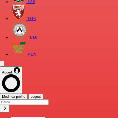
SAS
TOR
UDI
VEN
Accedi
Modifica profilo
Logout