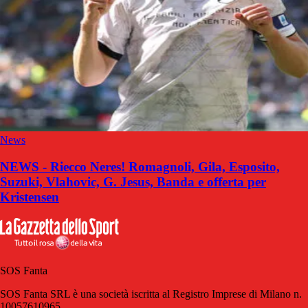
News
NEWS - Riecco Neres! Romagnoli, Gila, Esposito,
Suzuki, Vlahovic, G. Jesus, Banda e offerta per
Kristensen
SOS Fanta
SOS Fanta SRL è una società iscritta al Registro Imprese di Milano n.
10057610965.