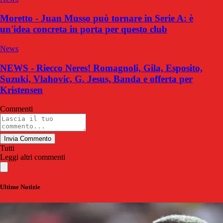
Moretto - Juan Musso può tornare in Serie A: è
un'idea concreta in porta per questo club
News
NEWS - Riecco Neres! Romagnoli, Gila, Esposito,
Suzuki, Vlahovic, G. Jesus, Banda e offerta per
Kristensen
Commenti
Invia Commento
Tutti
Leggi altri commenti
Ultime Notizie