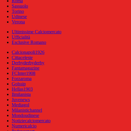
Roma
Sassuolo
Torino
Udinese
Verona
Ultimissime Calciomercato
Ufficialità
Esclusive Romano
Calcionapoli1926
Cittaceleste
Derbyderbyderby
Fantamagazine
FCInter1908
Forzaroma
Golssip
Hellas1903
Ilmilanista
Juvenews
Mediagol
Milanistichannel
Mondoudinese
Notiziecalciomercato
Numericalcio