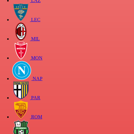
LAZ
LEC
MIL
MON
NAP
PAR
ROM