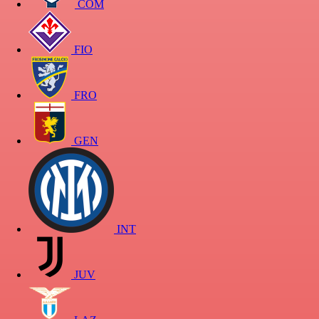
COM
FIO
FRO
GEN
INT
JUV