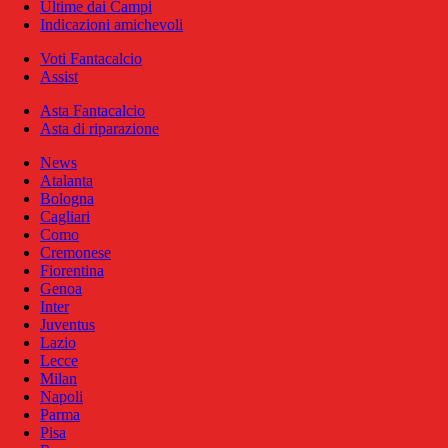
Ultime dai Campi
Indicazioni amichevoli
Voti Fantacalcio
Assist
Asta Fantacalcio
Asta di riparazione
News
Atalanta
Bologna
Cagliari
Como
Cremonese
Fiorentina
Genoa
Inter
Juventus
Lazio
Lecce
Milan
Napoli
Parma
Pisa