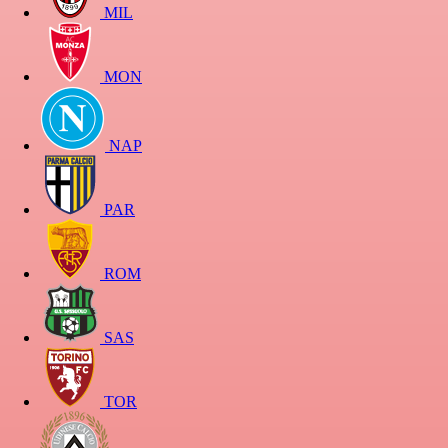
MIL
MON
NAP
PAR
ROM
SAS
TOR