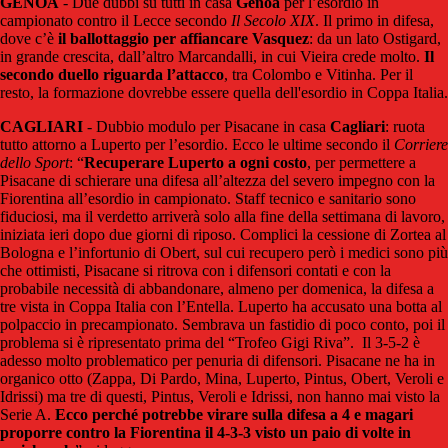
GENOA
- Due dubbi su tutti in casa
Genoa
per l’esordio in
campionato contro il Lecce secondo
Il Secolo XIX
. Il primo in difesa,
dove c’è
il ballottaggio per affiancare Vasquez
: da un lato Ostigard,
in grande crescita, dall’altro Marcandalli, in cui Vieira crede molto.
Il
secondo duello riguarda l’attacco
, tra Colombo e Vitinha. Per il
resto, la formazione dovrebbe essere quella dell'esordio in Coppa Italia.
CAGLIARI
- Dubbio modulo per Pisacane in casa
Cagliari
: ruota
tutto attorno a Luperto per l’esordio. Ecco le ultime secondo il
Corriere
dello Sport
: “
Recuperare Luperto a ogni costo
, per permettere a
Pisacane di schierare una difesa all’altezza del severo impegno con la
Fiorentina all’esordio in campionato. Staff tecnico e sanitario sono
fiduciosi, ma il verdetto arriverà solo alla fine della settimana di lavoro,
iniziata ieri dopo due giorni di riposo. Complici la cessione di Zortea al
Bologna e l’infortunio di Obert, sul cui recupero però i medici sono più
che ottimisti, Pisacane si ritrova con i difensori contati e con la
probabile necessità di abbandonare, almeno per domenica, la difesa a
tre vista in Coppa Italia con l’Entella. Luperto ha accusato una botta al
polpaccio in precampionato. Sembrava un fastidio di poco conto, poi il
problema si è ripresentato prima del “Trofeo Gigi Riva”. Il 3-5-2 è
adesso molto problematico per penuria di difensori. Pisacane ne ha in
organico otto (Zappa, Di Pardo, Mina, Luperto, Pintus, Obert, Veroli e
Idrissi) ma tre di questi, Pintus, Veroli e Idrissi, non hanno mai visto la
Serie A.
Ecco perché potrebbe virare sulla difesa a 4 e magari
proporre contro la Fiorentina il 4-3-3 visto un paio di volte in