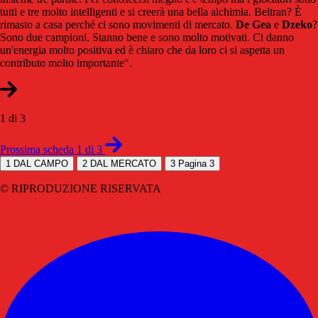
tutti e tre molto intelligenti e si creerà una bella alchimia. Beltran? È
rimasto a casa perché ci sono movimenti di mercato.
De
Gea
e
Dzeko
?
Sono due campioni. Stanno bene e sono molto motivati. Ci danno
un'energia molto positiva ed è chiaro che da loro ci si aspetta un
contributo molto importante".
1 di 3
Prossima scheda 1 di 3
1
DAL CAMPO
2
DAL MERCATO
3
Pagina 3
© RIPRODUZIONE RISERVATA