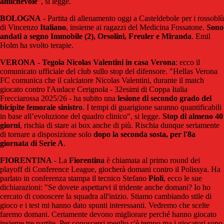
amichevole
”, si legge.
BOLOGNA
- Partita di allenamento oggi a Casteldebole per i rossoblù
di Vincenzo
Italiano
, insieme ai ragazzi del Medicina Fossatone.
Sono
andati a segno Immobile (2), Orsolini, Freuler e Miranda
. Emil
Holm ha svolto terapie.
VERONA
-
Tegola Nicolas Valentini in casa Verona
: ecco il
comunicato ufficiale del club sullo stop del difensore. "Hellas Verona
FC comunica che il calciatore Nicolas Valentini, durante il match
giocato contro l'Audace Cerignola - 32esimi di Coppa Italia
Frecciarossa 2025/26 - ha subito una
lesione di secondo grado del
bicipite femorale sinistro
. I tempi di guarigione saranno quantificabili
in base all’evoluzione del quadro clinico", si legge.
Stop di almeno 40
giorni
, rischia di stare ai box anche di più. Rischia dunque seriamente
di tornare a disposizione solo
dopo la seconda sosta, per l'8a
giornata di Serie A
.
FIORENTINA
- La
Fiorentina
è chiamata al primo round dei
playoff di Conference League, giocherà domani contro il Polissya. Ha
parlato in conferenza stampa il tecnico Stefano
Pioli
, ecco le sue
dichiarazioni: "Se dovete aspettarvi il tridente anche domani? Io ho
cercato di conoscere la squadra all'inizio. Stiamo cambiando stile di
gioco e i test mi hanno dato spunti interessanti. Vedremo che scelte
faremo domani. Certamente devono migliorare perché hanno giocato
insieme tre partite. Per conoscersi meglio c'è tempo ma i giocatori sono