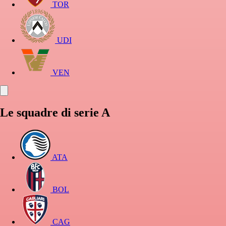
TOR
UDI
VEN
Le squadre di serie A
ATA
BOL
CAG