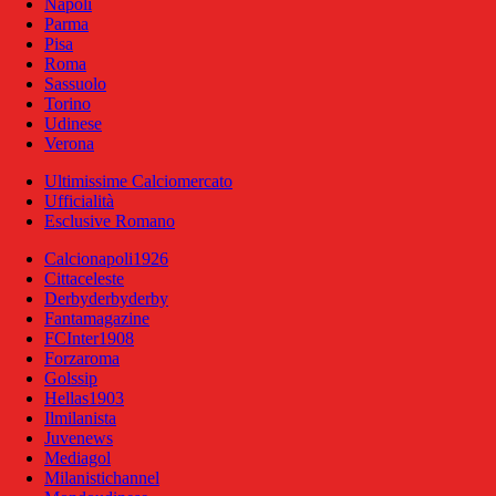
Napoli
Parma
Pisa
Roma
Sassuolo
Torino
Udinese
Verona
Ultimissime Calciomercato
Ufficialità
Esclusive Romano
Calcionapoli1926
Cittaceleste
Derbyderbyderby
Fantamagazine
FCInter1908
Forzaroma
Golssip
Hellas1903
Ilmilanista
Juvenews
Mediagol
Milanistichannel