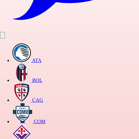
ATA
BOL
CAG
COM