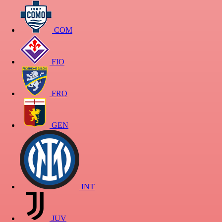
COM
FIO
FRO
GEN
INT
JUV