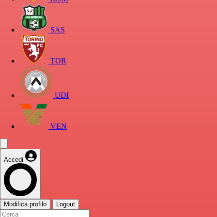
SAS
TOR
UDI
VEN
Accedi
Modifica profilo
Logout