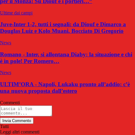
per il Monza! Su Diouf e i portieri…”
Ultime dai campi
Juve-Inter 1-2, tutti i segnali: da Diouf e Dimarco a
Douglas Luiz e Kolo Muani. Bocciato Di Gregorio
News
Romano - Inter, si allontana Diaby: la situazione e chi
è in pole! Per Romero…
News
ULTIM’ORA - Napoli, Lukaku pronto all’addio: c’è
una nuova proposta dall’estero
Commenti
Invia Commento
Tutti
Leggi altri commenti