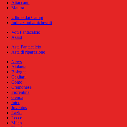
Attaccanti
Mantra
Ultime dai Campi
Indicazioni amichevoli
Voti Fantacalcio
Assist
Asta Fantacalcio
Asta di riparazione
News
Atalanta
Bologna
Cagliari
Como
Cremonese
Fiorentina
Genoa
Inter
Juventus
Lazio
Lecce
Milan