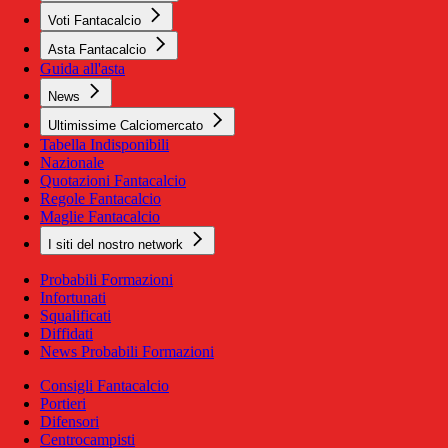
Voti Fantacalcio
Asta Fantacalcio
Guida all'asta
News
Ultimissime Calciomercato
Tabella Indisponibili
Nazionale
Quotazioni Fantacalcio
Regole Fantacalcio
Maglie Fantacalcio
I siti del nostro network
Probabili Formazioni
Infortunati
Squalificati
Diffidati
News Probabili Formazioni
Consigli Fantacalcio
Portieri
Difensori
Centrocampisti