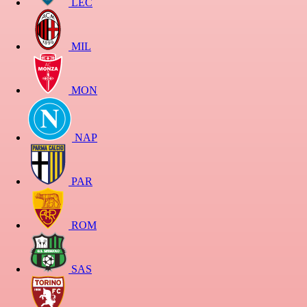
LEC
MIL
MON
NAP
PAR
ROM
SAS