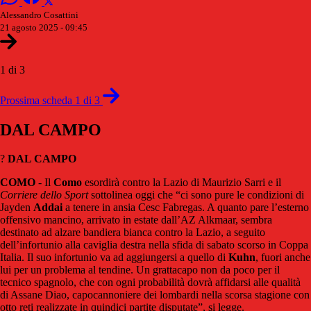
Alessandro Cosattini
21 agosto 2025 - 09:45
1 di 3
Prossima scheda 1 di 3
DAL CAMPO
?
DAL CAMPO
COMO
- Il
Como
esordirà contro la Lazio di Maurizio Sarri e il
Corriere dello Sport
sottolinea oggi che “ci sono pure le condizioni di
Jayden
Addai
a tenere in ansia Cesc Fabregas. A quanto pare l’esterno
offensivo mancino, arrivato in estate dall’AZ Alkmaar, sembra
destinato ad alzare bandiera bianca contro la Lazio, a seguito
dell’infortunio alla caviglia destra nella sfida di sabato scorso in Coppa
Italia. Il suo infortunio va ad aggiungersi a quello di
Kuhn
, fuori anche
lui per un problema al tendine. Un grattacapo non da poco per il
tecnico spagnolo, che con ogni probabilità dovrà affidarsi alle qualità
di Assane Diao, capocannoniere dei lombardi nella scorsa stagione con
otto reti realizzate in quindici partite disputate”, si legge.