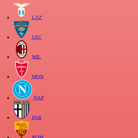
LAZ
LEC
MIL
MON
NAP
PAR
ROM