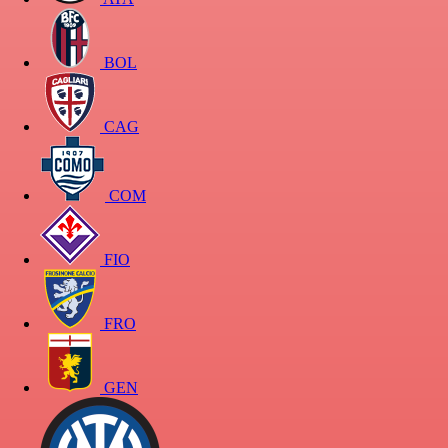
BOL
CAG
COM
FIO
FRO
GEN