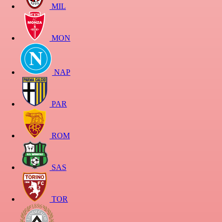
MIL
MON
NAP
PAR
ROM
SAS
TOR