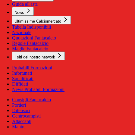
Guida all'asta
News
Ultimissime Calciomercato
Tabella Indisponibili
Nazionale
Quotazioni Fantacalcio
Regole Fantacalcio
Maglie Fantacalcio
I siti del nostro network
Probabili Formazioni
Infortunati
Squalificati
Diffidati
News Probabili Formazioni
Consigli Fantacalcio
Portieri
Difensori
Centrocampisti
Attaccanti
Mantra