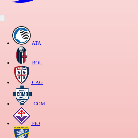
ATA
BOL
CAG
COM
FIO