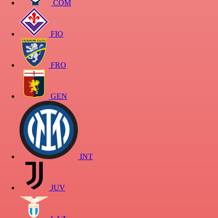
COM
FIO
FRO
GEN
INT
JUV