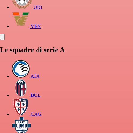
UDI
VEN
Le squadre di serie A
ATA
BOL
CAG