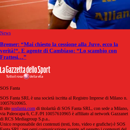
News
Bremer: “Mai chiesto la cessione alla Juve, ecco la
verità!“. E agente di Cambiaso: “Lo scambio con
Frattesi…”
SOS Fanta
SOS Fanta SRL è una società iscritta al Registro Imprese di Milano n.
10057610965.
Il sito
sosfanta.com
di titolarità di SOS Fanta SRL, con sede a Milano,
via Paleocapa 6, C.F./PI 10057610965 è affiliato al network Gazzanet
di RCS Mediagroup S.p.a..
Unico responsabile dei contenuti (testi, foto, video e grafiche) è SOS
Fanta SRL; per ogni comunicazione avente ad oggetto i contenuti del