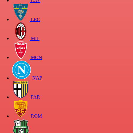
LAZ
LEC
MIL
MON
NAP
PAR
ROM