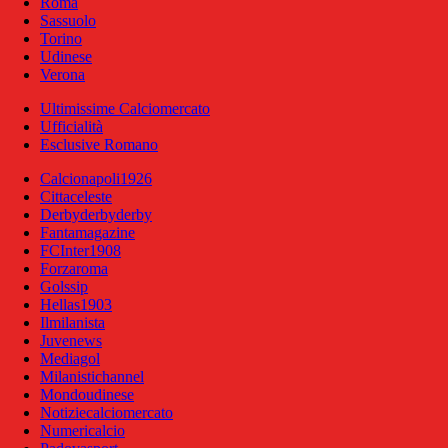
Roma
Sassuolo
Torino
Udinese
Verona
Ultimissime Calciomercato
Ufficialità
Esclusive Romano
Calcionapoli1926
Cittaceleste
Derbyderbyderby
Fantamagazine
FCInter1908
Forzaroma
Golssip
Hellas1903
Ilmilanista
Juvenews
Mediagol
Milanistichannel
Mondoudinese
Notiziecalciomercato
Numericalcio