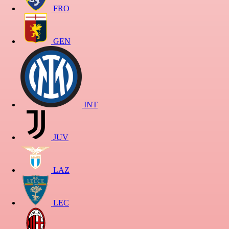
FRO
GEN
INT
JUV
LAZ
LEC