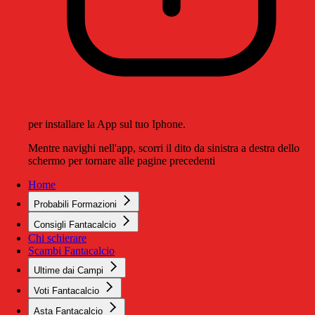
per installare la App sul tuo Iphone.
Mentre navighi nell'app, scorri il dito da sinistra a destra dello
schermo per tornare alle pagine precedenti
Home
Probabili Formazioni
Consigli Fantacalcio
Chi schierare
Scambi Fantacalcio
Ultime dai Campi
Voti Fantacalcio
Asta Fantacalcio