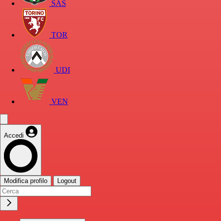
SAS
TOR
UDI
VEN
Accedi
Modifica profilo
Logout