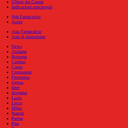
Ultime dai Campi
Indicazioni amichevoli
Voti Fantacalcio
Assist
Asta Fantacalcio
Asta di riparazione
News
Atalanta
Bologna
Cagliari
Como
Cremonese
Fiorentina
Genoa
Inter
Juventus
Lazio
Lecce
Milan
Napoli
Parma
Pisa