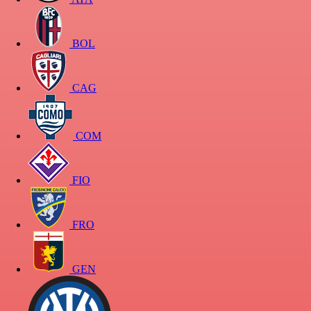
BOL
CAG
COM
FIO
FRO
GEN