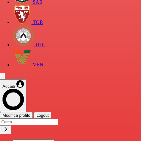
SAS
TOR
UDI
VEN
Accedi
Modifica profilo
Logout