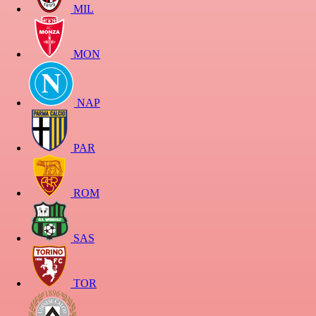
MIL
MON
NAP
PAR
ROM
SAS
TOR