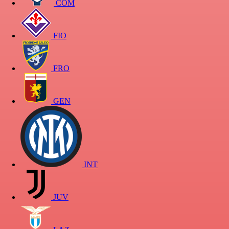
COM
FIO
FRO
GEN
INT
JUV