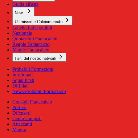
Guida all'asta
News
Ultimissime Calciomercato
Tabella Indisponibili
Nazionale
Quotazioni Fantacalcio
Regole Fantacalcio
Maglie Fantacalcio
I siti del nostro network
Probabili Formazioni
Infortunati
Squalificati
Diffidati
News Probabili Formazioni
Consigli Fantacalcio
Portieri
Difensori
Centrocampisti
Attaccanti
Mantra