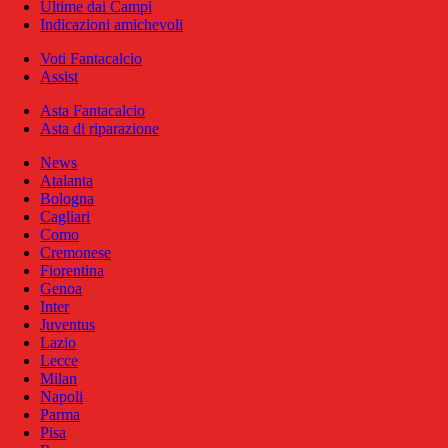
Ultime dai Campi
Indicazioni amichevoli
Voti Fantacalcio
Assist
Asta Fantacalcio
Asta di riparazione
News
Atalanta
Bologna
Cagliari
Como
Cremonese
Fiorentina
Genoa
Inter
Juventus
Lazio
Lecce
Milan
Napoli
Parma
Pisa