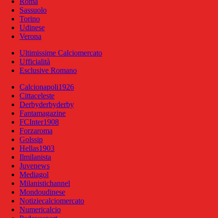
Roma
Sassuolo
Torino
Udinese
Verona
Ultimissime Calciomercato
Ufficialità
Esclusive Romano
Calcionapoli1926
Cittaceleste
Derbyderbyderby
Fantamagazine
FCInter1908
Forzaroma
Golssip
Hellas1903
Ilmilanista
Juvenews
Mediagol
Milanistichannel
Mondoudinese
Notiziecalciomercato
Numericalcio