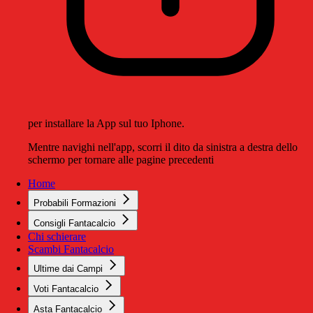
per installare la App sul tuo Iphone.
Mentre navighi nell'app, scorri il dito da sinistra a destra dello
schermo per tornare alle pagine precedenti
Home
Probabili Formazioni
Consigli Fantacalcio
Chi schierare
Scambi Fantacalcio
Ultime dai Campi
Voti Fantacalcio
Asta Fantacalcio