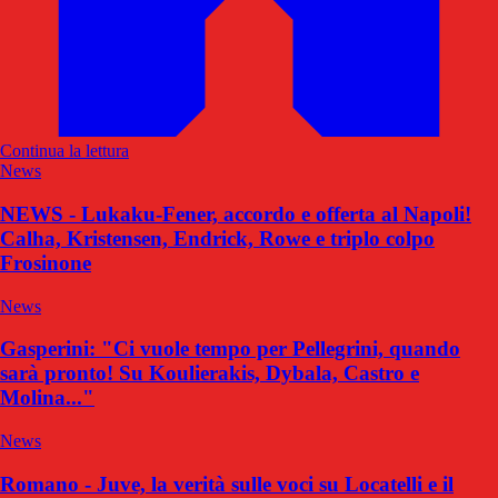
Continua la lettura
News
NEWS - Lukaku-Fener, accordo e offerta al Napoli!
Calha, Kristensen, Endrick, Rowe e triplo colpo
Frosinone
News
Gasperini: "Ci vuole tempo per Pellegrini, quando
sarà pronto! Su Koulierakis, Dybala, Castro e
Molina..."
News
Romano - Juve, la verità sulle voci su Locatelli e il