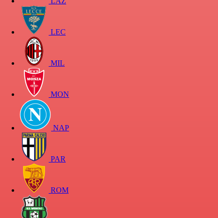
LAZ
LEC
MIL
MON
NAP
PAR
ROM