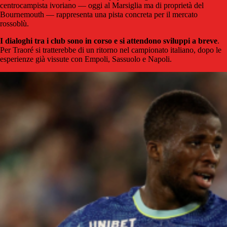
centrocampista ivoriano — oggi al Marsiglia ma di proprietà del
Bournemouth — rappresenta una pista concreta per il mercato
rossoblù.
I dialoghi tra i club sono in corso e si attendono sviluppi a breve
.
Per Traoré si tratterebbe di un ritorno nel campionato italiano, dopo le
esperienze già vissute con Empoli, Sassuolo e Napoli.