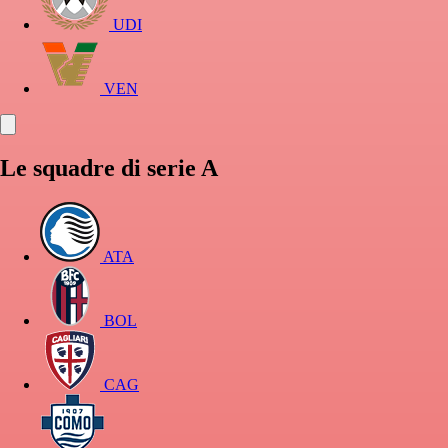
UDI
VEN
Le squadre di serie A
ATA
BOL
CAG