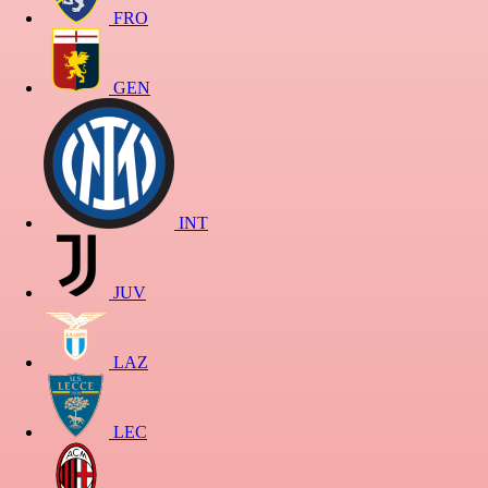
FRO
GEN
INT
JUV
LAZ
LEC