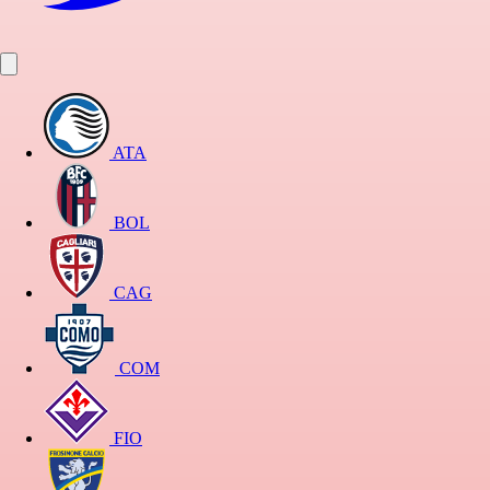
ATA
BOL
CAG
COM
FIO