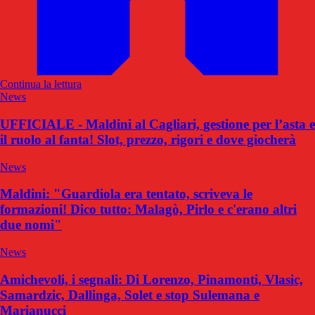
Continua la lettura
News
UFFICIALE - Maldini al Cagliari, gestione per l’asta e
il ruolo al fanta! Slot, prezzo, rigori e dove giocherà
News
Maldini: "Guardiola era tentato, scriveva le
formazioni! Dico tutto: Malagò, Pirlo e c'erano altri
due nomi"
News
Amichevoli, i segnali: Di Lorenzo, Pinamonti, Vlasic,
Samardzic, Dallinga, Solet e stop Sulemana e
Marianucci