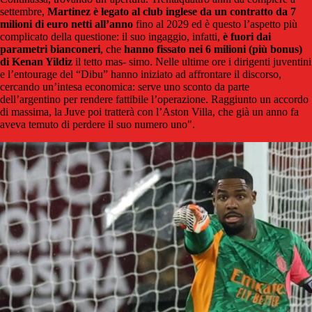
settembre,
Martinez è legato al club inglese da un contratto da 7
milioni di euro netti all’anno
fino al 2029 ed è questo l’aspetto più
complicato della questione: il suo ingaggio, infatti,
è fuori dai
parametri bianconeri
, che
hanno fissato nei 6 milioni (più bonus)
di Kenan Yildiz
il tetto mas- simo. Nelle ultime ore i dirigenti juventini
e l’entourage del “Dibu” hanno iniziato ad affrontare il discorso,
cercando un’intesa economica: serve uno sconto da parte
dell’argentino per rendere fattibile l’operazione. Raggiunto un accordo
di massima, la Juve poi tratterà con l’Aston Villa, che già un anno fa
aveva temuto di perdere il suo numero uno".