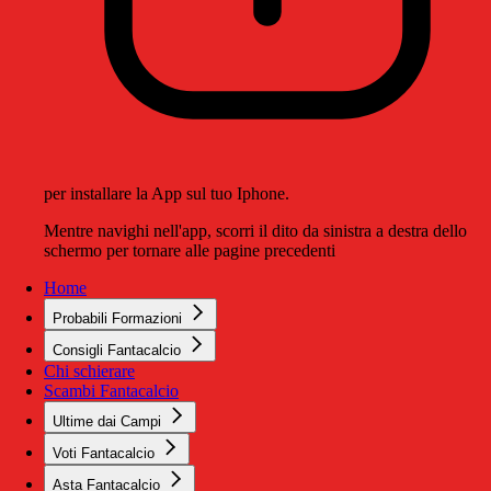
per installare la App sul tuo Iphone.
Mentre navighi nell'app, scorri il dito da sinistra a destra dello
schermo per tornare alle pagine precedenti
Home
Probabili Formazioni
Consigli Fantacalcio
Chi schierare
Scambi Fantacalcio
Ultime dai Campi
Voti Fantacalcio
Asta Fantacalcio