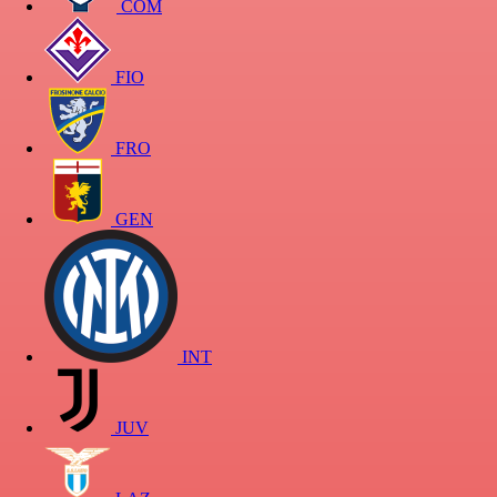
COM
FIO
FRO
GEN
INT
JUV