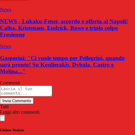
News
NEWS - Lukaku-Fener, accordo e offerta al Napoli!
Calha, Kristensen, Endrick, Rowe e triplo colpo
Frosinone
News
Gasperini: "Ci vuole tempo per Pellegrini, quando
sarà pronto! Su Koulierakis, Dybala, Castro e
Molina..."
Commenti
Invia Commento
Tutti
Leggi altri commenti
Ultime Notizie