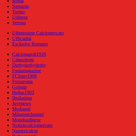
Roma
Sassuolo
Torino
Udinese
Verona
Ultimissime Calciomercato
Ufficialità
Esclusive Romano
Calcionapoli1926
Cittaceleste
Derbyderbyderby
Fantamagazine
FCInter1908
Forzaroma
Golssip
Hellas1903
Ilmilanista
Juvenews
Mediagol
Milanistichannel
Mondoudinese
Notiziecalciomercato
Numericalcio