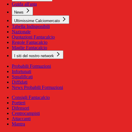
Guida all'asta
News
Ultimissime Calciomercato
Tabella Indisponibili
Nazionale
Quotazioni Fantacalcio
Regole Fantacalcio
Maglie Fantacalcio
I siti del nostro network
Probabili Formazioni
Infortunati
Squalificati
Diffidati
News Probabili Formazioni
Consigli Fantacalcio
Portieri
Difensori
Centrocampisti
Attaccanti
Mantra