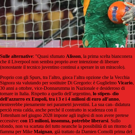
Sulle alternative
: "Quasi sfumato
Alisson
, la prima scelta bianconera
che il Liverpool non sembra proprio aver intenzione di liberare
(nonostante il tecnico juventino continui a sperare in un miracolo).
Proprio con gli Spurs, tra l’altro, gioca l’altra opzione che la Vecchia
Signora sta valutando per sostituire Di Gregorio: è Guglielmo
Vicario
,
30 anni a ottobre, vice-Donnarumma in Nazionale e desideroso di
tornare in Italia. Rispetto a quello dell’argentino,
lo stipen- dio
dell’azzurro ex Empoli, tra i 3 e i 4 milioni di euro all’anno
,
rientrerebbe pienamente nei parametri juventini. La sua can- didatura
perciò resta calda, anche perché il contratto in scadenza con il
Tottenham nel giugno 2028 impone agli inglesi di non avere pretese
eccessive:
con 15 milioni, insomma, potrebbe liberarsi
. Sullo
sfondo, non va scartata del tutto neanche la possibilità di un ritorno di
fiamma per Mike
Maignan
, già trattato da Damien Comolli prima del