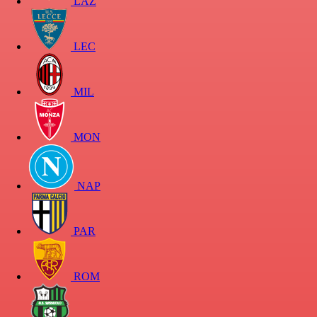
LAZ
LEC
MIL
MON
NAP
PAR
ROM