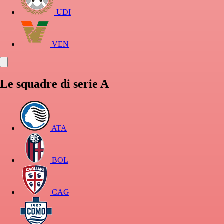
UDI
VEN
Le squadre di serie A
ATA
BOL
CAG