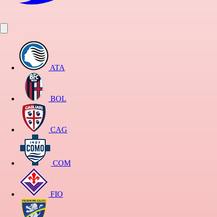
ATA
BOL
CAG
COM
FIO