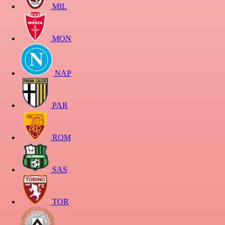
MIL
MON
NAP
PAR
ROM
SAS
TOR