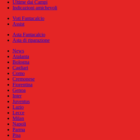
Ultime dai Campi
Indicazioni amichevoli
Voti Fantacalcio
Assist
Asta Fantacalcio
Asta di riparazione
News
Atalanta
Bologna
Cagliari
Como
Cremonese
Fiorentina
Genoa
Inter
Juventus
Lazio
Lecce
Milan
Napoli
Parma
Pisa