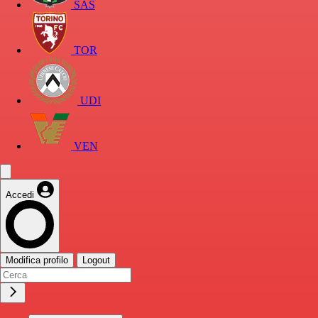
SAS
TOR
UDI
VEN
Accedi
Modifica profilo
Logout