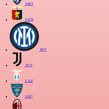
FRO
GEN
INT
JUV
LAZ
LEC