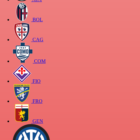
BOL
CAG
COM
FIO
FRO
GEN