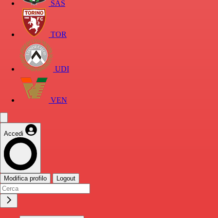
SAS
TOR
UDI
VEN
Accedi
Modifica profilo
Logout