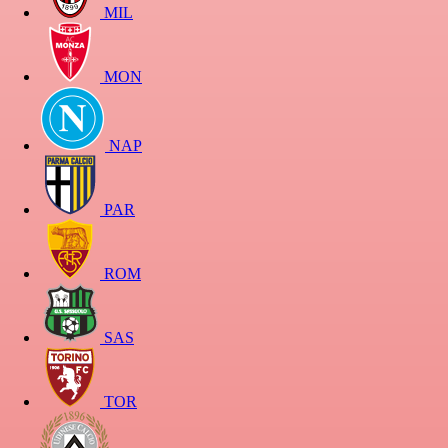
MIL
MON
NAP
PAR
ROM
SAS
TOR