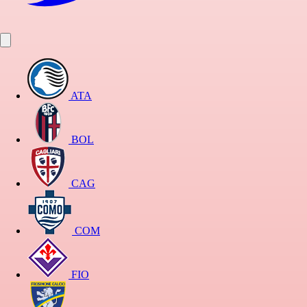
ATA
BOL
CAG
COM
FIO