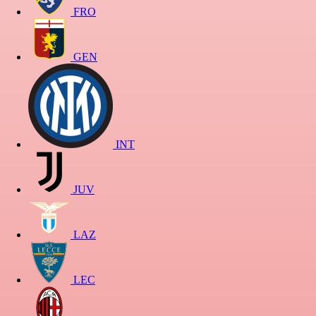
FRO
GEN
INT
JUV
LAZ
LEC