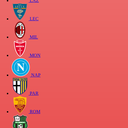
LAZ
LEC
MIL
MON
NAP
PAR
ROM