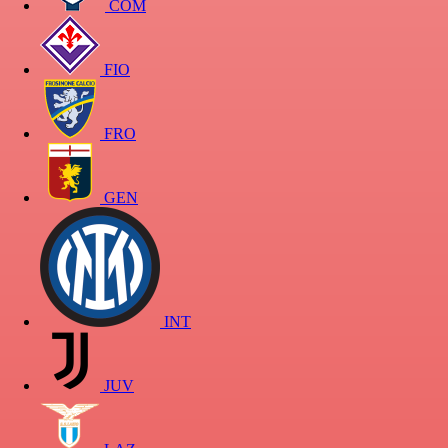
COM
FIO
FRO
GEN
INT
JUV