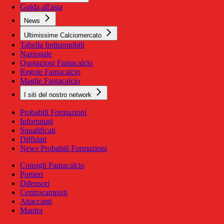
Guida all'asta
News
Ultimissime Calciomercato
Tabella Indisponibili
Nazionale
Quotazioni Fantacalcio
Regole Fantacalcio
Maglie Fantacalcio
I siti del nostro network
Probabili Formazioni
Infortunati
Squalificati
Diffidati
News Probabili Formazioni
Consigli Fantacalcio
Portieri
Difensori
Centrocampisti
Attaccanti
Mantra