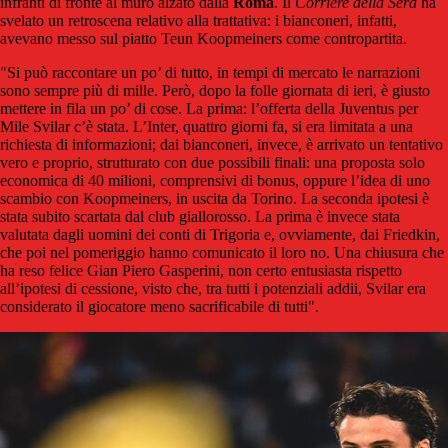
infranti di fronte al muro alzato dalla
Roma
. Il
Corriere della Sera
ha
svelato un retroscena relativo alla trattativa: i bianconeri, infatti,
avevano messo sul piatto Teun Koopmeiners come contropartita.
"Si può raccontare un po’ di tutto, in tempi di mercato le narrazioni
sono sempre più di mille. Però, dopo la folle giornata di ieri, è giusto
mettere in fila un po’ di cose. La prima: l’offerta della Juventus per
Mile Svilar c’è stata. L’Inter, quattro giorni fa, si era limitata a una
richiesta di informazioni; dai bianconeri, invece, è arrivato un tentativo
vero e proprio, strutturato con due possibili finali: una proposta solo
economica di 40 milioni, comprensivi di bonus, oppure l’idea di uno
scambio con Koopmeiners, in uscita da Torino. La seconda ipotesi è
stata subito scartata dal club giallorosso. La prima è invece stata
valutata dagli uomini dei conti di Trigoria e, ovviamente, dai Friedkin,
che poi nel pomeriggio hanno comunicato il loro no. Una chiusura che
ha reso felice Gian Piero Gasperini, non certo entusiasta rispetto
all’ipotesi di cessione, visto che, tra tutti i potenziali addii, Svilar era
considerato il giocatore meno sacrificabile di tutti".