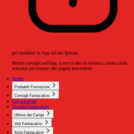
per installare la App sul tuo Iphone.
Mentre navighi nell'app, scorri il dito da sinistra a destra dello
schermo per tornare alle pagine precedenti
Home
Probabili Formazioni
Consigli Fantacalcio
Chi schierare
Scambi Fantacalcio
Ultime dai Campi
Voti Fantacalcio
Asta Fantacalcio