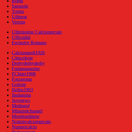
Roma
Sassuolo
Torino
Udinese
Verona
Ultimissime Calciomercato
Ufficialità
Esclusive Romano
Calcionapoli1926
Cittaceleste
Derbyderbyderby
Fantamagazine
FCInter1908
Forzaroma
Golssip
Hellas1903
Ilmilanista
Juvenews
Mediagol
Milanistichannel
Mondoudinese
Notiziecalciomercato
Numericalcio