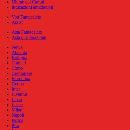
Ultime dai Campi
Indicazioni amichevoli
Voti Fantacalcio
Assist
Asta Fantacalcio
Asta di riparazione
News
Atalanta
Bologna
Cagliari
Como
Cremonese
Fiorentina
Genoa
Inter
Juventus
Lazio
Lecce
Milan
Napoli
Parma
Pisa