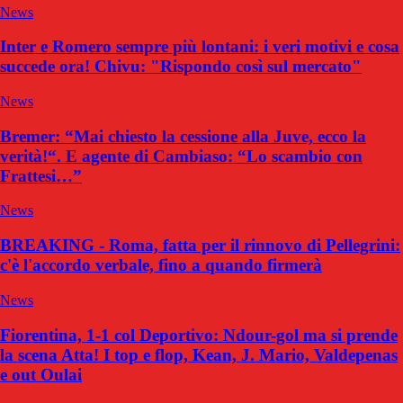
News
Inter e Romero sempre più lontani: i veri motivi e cosa
succede ora! Chivu: "Rispondo così sul mercato"
News
Bremer: “Mai chiesto la cessione alla Juve, ecco la
verità!“. E agente di Cambiaso: “Lo scambio con
Frattesi…”
News
BREAKING - Roma, fatta per il rinnovo di Pellegrini:
c'è l'accordo verbale, fino a quando firmerà
News
Fiorentina, 1-1 col Deportivo: Ndour-gol ma si prende
la scena Atta! I top e flop, Kean, J. Mario, Valdepenas
e out Oulai