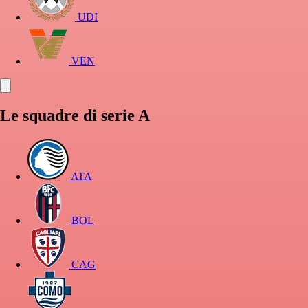
UDI
VEN
Le squadre di serie A
ATA
BOL
CAG