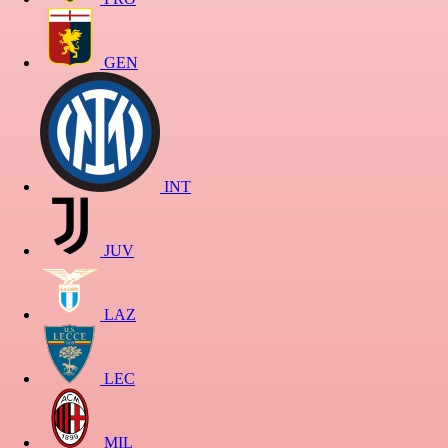
GEN
INT
JUV
LAZ
LEC
MIL