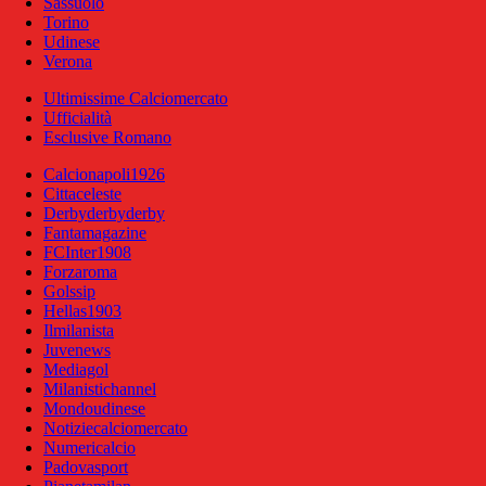
Sassuolo
Torino
Udinese
Verona
Ultimissime Calciomercato
Ufficialità
Esclusive Romano
Calcionapoli1926
Cittaceleste
Derbyderbyderby
Fantamagazine
FCInter1908
Forzaroma
Golssip
Hellas1903
Ilmilanista
Juvenews
Mediagol
Milanistichannel
Mondoudinese
Notiziecalciomercato
Numericalcio
Padovasport