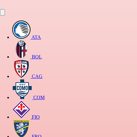
ATA
BOL
CAG
COM
FIO
FRO