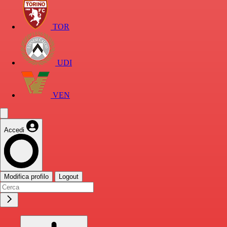
TOR
UDI
VEN
Accedi
Modifica profilo
Logout