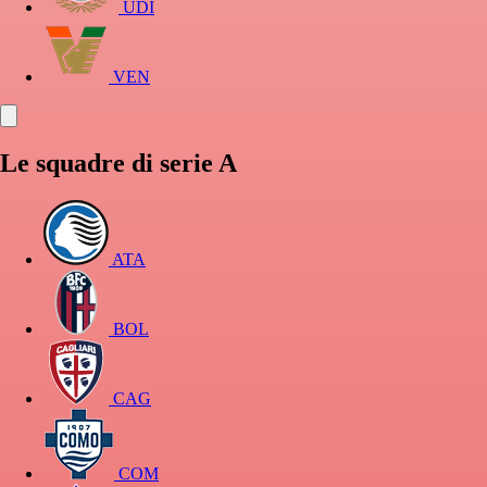
UDI
VEN
Le squadre di serie A
ATA
BOL
CAG
COM