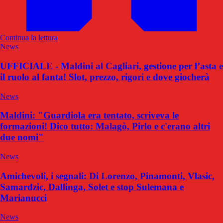
Continua la lettura
News
UFFICIALE - Maldini al Cagliari, gestione per l’asta e
il ruolo al fanta! Slot, prezzo, rigori e dove giocherà
News
Maldini: "Guardiola era tentato, scriveva le
formazioni! Dico tutto: Malagò, Pirlo e c'erano altri
due nomi"
News
Amichevoli, i segnali: Di Lorenzo, Pinamonti, Vlasic,
Samardzic, Dallinga, Solet e stop Sulemana e
Marianucci
News