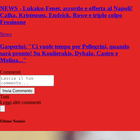
NEWS - Lukaku-Fener, accordo e offerta al Napoli!
Calha, Kristensen, Endrick, Rowe e triplo colpo
Frosinone
News
Gasperini: "Ci vuole tempo per Pellegrini, quando
sarà pronto! Su Koulierakis, Dybala, Castro e
Molina..."
Commenti
Invia Commento
Tutti
Leggi altri commenti
Ultime Notizie