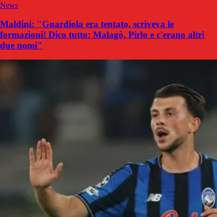
News
Maldini: "Guardiola era tentato, scriveva le
formazioni! Dico tutto: Malagò, Pirlo e c'erano altri
due nomi"