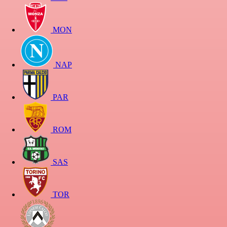
MON
NAP
PAR
ROM
SAS
TOR