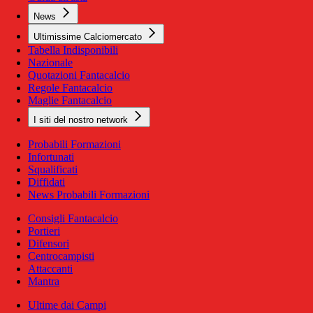
News
Ultimissime Calciomercato
Tabella Indisponibili
Nazionale
Quotazioni Fantacalcio
Regole Fantacalcio
Maglie Fantacalcio
I siti del nostro network
Probabili Formazioni
Infortunati
Squalificati
Diffidati
News Probabili Formazioni
Consigli Fantacalcio
Portieri
Difensori
Centrocampisti
Attaccanti
Mantra
Ultime dai Campi