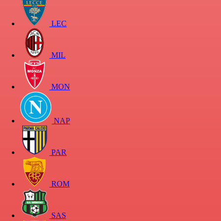
LEC
MIL
MON
NAP
PAR
ROM
SAS