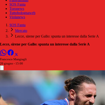
Pianetamilan
SOS Fanta
Toronews
Tuttobolognaweb
Violanews
SOS Fanta
Mercato
Lecce, sirene per Gallo: spunta un interesse dalla Serie A
Lecce, sirene per Gallo: spunta un interesse dalla Serie A
Francesco Mangiagli
20 giugno - 15:00