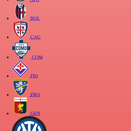
BOL
CAG
COM
FIO
FRO
GEN