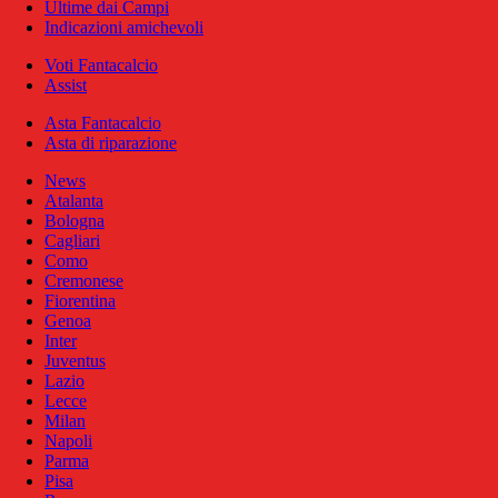
Ultime dai Campi
Indicazioni amichevoli
Voti Fantacalcio
Assist
Asta Fantacalcio
Asta di riparazione
News
Atalanta
Bologna
Cagliari
Como
Cremonese
Fiorentina
Genoa
Inter
Juventus
Lazio
Lecce
Milan
Napoli
Parma
Pisa