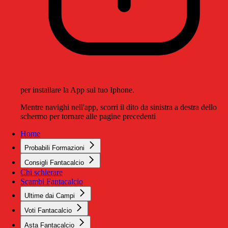
per installare la App sul tuo Iphone.
Mentre navighi nell'app, scorri il dito da sinistra a destra dello
schermo per tornare alle pagine precedenti
Home
Probabili Formazioni
Consigli Fantacalcio
Chi schierare
Scambi Fantacalcio
Ultime dai Campi
Voti Fantacalcio
Asta Fantacalcio