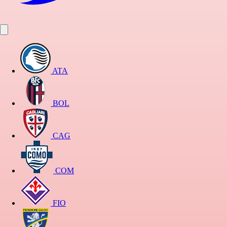
ATA
BOL
CAG
COM
FIO