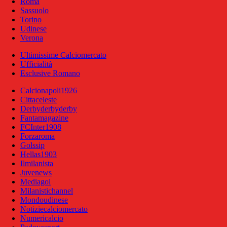
Roma
Sassuolo
Torino
Udinese
Verona
Ultimissime Calciomercato
Ufficialità
Esclusive Romano
Calcionapoli1926
Cittaceleste
Derbyderbyderby
Fantamagazine
FCInter1908
Forzaroma
Golssip
Hellas1903
Ilmilanista
Juvenews
Mediagol
Milanistichannel
Mondoudinese
Notiziecalciomercato
Numericalcio