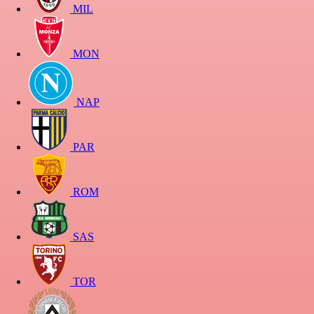
MIL
MON
NAP
PAR
ROM
SAS
TOR