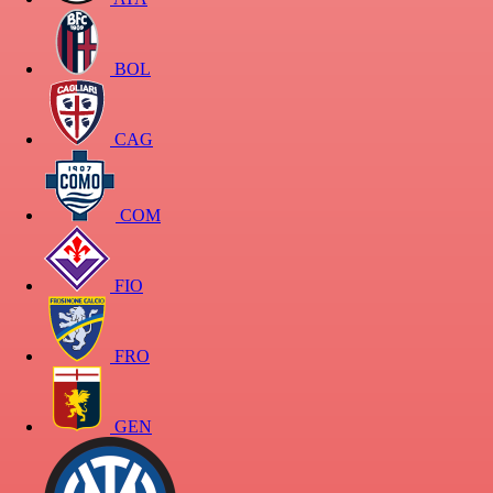
BOL
CAG
COM
FIO
FRO
GEN