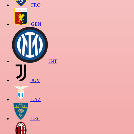
FRO
GEN
INT
JUV
LAZ
LEC