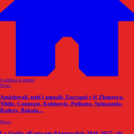
Continua la lettura
News
Amichevoli, tutti i segnali: Zaccagni c'è! Zhegrova,
Yildiz, Comuzzo, Kulenovic, Politano, Spinazzola,
Ratkov, Bakola...
News
La Guida all'asta per il fantacalcio 2026-2027: chi