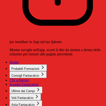
per installare la App sul tuo Iphone.
Mentre navighi nell'app, scorri il dito da sinistra a destra dello
schermo per tornare alle pagine precedenti
Home
Probabili Formazioni
Consigli Fantacalcio
Chi schierare
Scambi Fantacalcio
Ultime dai Campi
Voti Fantacalcio
Asta Fantacalcio