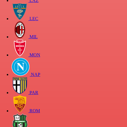
LAZ
LEC
MIL
MON
NAP
PAR
ROM