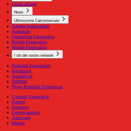
Guida all'asta
News
Ultimissime Calciomercato
Tabella Indisponibili
Nazionale
Quotazioni Fantacalcio
Regole Fantacalcio
Maglie Fantacalcio
I siti del nostro network
Probabili Formazioni
Infortunati
Squalificati
Diffidati
News Probabili Formazioni
Consigli Fantacalcio
Portieri
Difensori
Centrocampisti
Attaccanti
Mantra