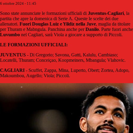
6 ottobre 2024 - 11:45
Sono state annunciate le formazioni ufficiali di
Juventus-Cagliari
, la
partita che apre la domenica di Serie A. Queste le scelte dei due
allenatori.
Fuori Douglas Luiz e Yildiz nella Juve
, maglia da titolare
per Thuram e Mabngula. Panchina anche per
Danilo
. Parte fuori anche
Luvumbo
nel Cagliari, sarà Viola a giocare a supporto di Piccoli.
LE FORMAZIONI UFFICIALI:
JUVENTUS
- Di Gregorio; Savona, Gatti, Kalulu, Cambiaso;
Locatelli, Thuram; Conceiçao, Koopmeiners, Mbangula; Vlahovic.
CAGLIARI
- Scuffet, Zappa, Mina, Luperto, Obert; Zortea, Adopo,
Makoumbou, Augello; Viola; Piccoli.