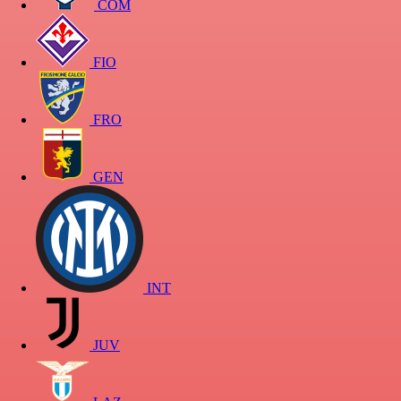
COM
FIO
FRO
GEN
INT
JUV