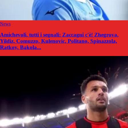
News
Amichevoli, tutti i segnali: Zaccagni c'è! Zhegrova,
Yildiz, Comuzzo, Kulenovic, Politano, Spinazzola,
Ratkov, Bakola...