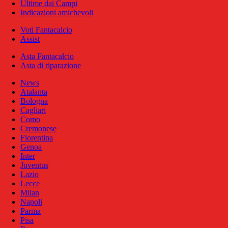
Ultime dai Campi
Indicazioni amichevoli
Voti Fantacalcio
Assist
Asta Fantacalcio
Asta di riparazione
News
Atalanta
Bologna
Cagliari
Como
Cremonese
Fiorentina
Genoa
Inter
Juventus
Lazio
Lecce
Milan
Napoli
Parma
Pisa