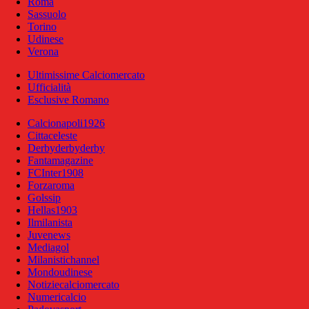
Roma
Sassuolo
Torino
Udinese
Verona
Ultimissime Calciomercato
Ufficialità
Esclusive Romano
Calcionapoli1926
Cittaceleste
Derbyderbyderby
Fantamagazine
FCInter1908
Forzaroma
Golssip
Hellas1903
Ilmilanista
Juvenews
Mediagol
Milanistichannel
Mondoudinese
Notiziecalciomercato
Numericalcio