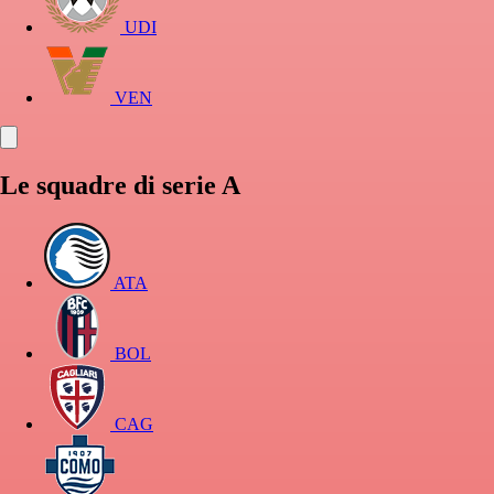
UDI
VEN
Le squadre di serie A
ATA
BOL
CAG