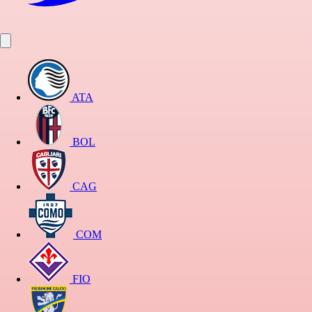
ATA
BOL
CAG
COM
FIO