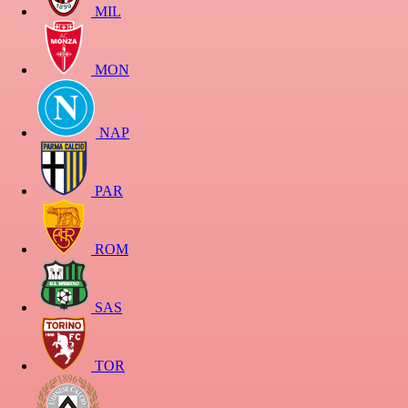
MIL
MON
NAP
PAR
ROM
SAS
TOR