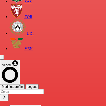
SAS
TOR
UDI
VEN
Accedi
Modifica profilo
Logout