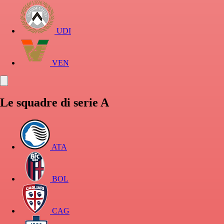
UDI
VEN
Le squadre di serie A
ATA
BOL
CAG