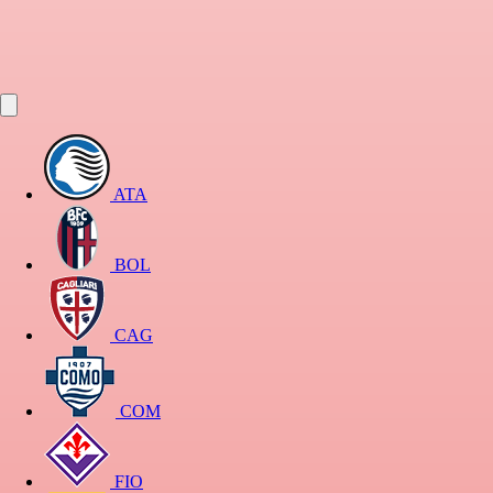
ATA
BOL
CAG
COM
FIO