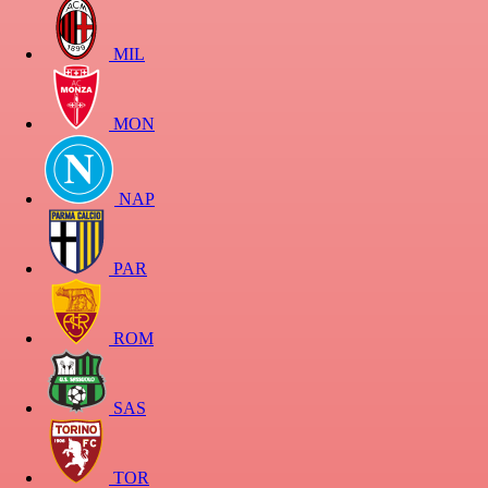
MIL
MON
NAP
PAR
ROM
SAS
TOR