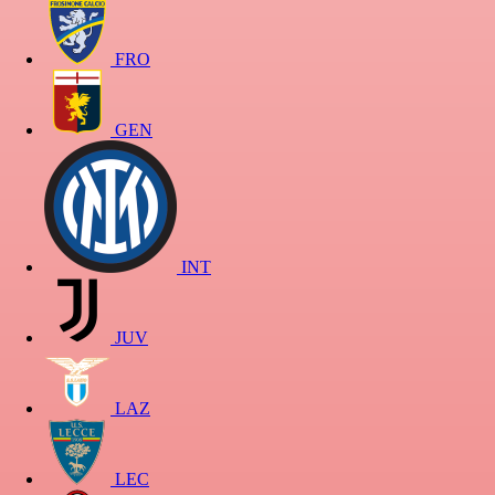
FRO
GEN
INT
JUV
LAZ
LEC