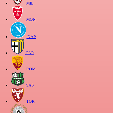
MIL
MON
NAP
PAR
ROM
SAS
TOR