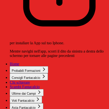
per installare la App sul tuo Iphone.
Mentre navighi nell'app, scorri il dito da sinistra a destra dello
schermo per tornare alle pagine precedenti
Home
Probabili Formazioni
Consigli Fantacalcio
Chi schierare
Scambi Fantacalcio
Ultime dai Campi
Voti Fantacalcio
Asta Fantacalcio