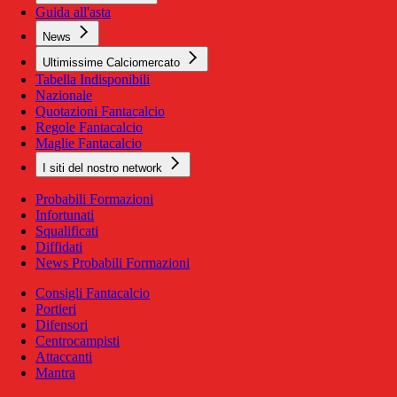
Guida all'asta
News
Ultimissime Calciomercato
Tabella Indisponibili
Nazionale
Quotazioni Fantacalcio
Regole Fantacalcio
Maglie Fantacalcio
I siti del nostro network
Probabili Formazioni
Infortunati
Squalificati
Diffidati
News Probabili Formazioni
Consigli Fantacalcio
Portieri
Difensori
Centrocampisti
Attaccanti
Mantra