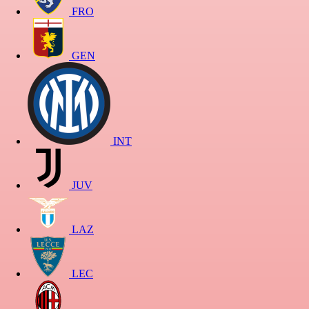
FRO
GEN
INT
JUV
LAZ
LEC