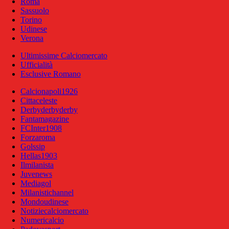
Roma
Sassuolo
Torino
Udinese
Verona
Ultimissime Calciomercato
Ufficialità
Esclusive Romano
Calcionapoli1926
Cittaceleste
Derbyderbyderby
Fantamagazine
FCInter1908
Forzaroma
Golssip
Hellas1903
Ilmilanista
Juvenews
Mediagol
Milanistichannel
Mondoudinese
Notiziecalciomercato
Numericalcio