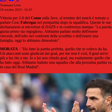
Tommaso Lerro
19 ottobre 2025 - 16:45
Vittoria per 2-0 del
Como
sulla Juve, al termine del match è tornato a
parlare Cesc
Fabregas
nel postpartita dopo la squalifica. Queste le sue
dichiarazioni ai microfoni di
DAZN
e in conferenza stampa: "La parola
giusta penso sia orgoglioso. Abbiamo parlato molto dell'essere
vincenti, dell'odio nei confronti della sconfitta e dell'essere una
famiglia, oggi lo abbiamo dimostrato".
MORATA
- "Ha fatto la partita perfetta, quello che io volevo da lui.
Gli attaccanti sono giudicati dai goal, per me non è così, il goal serve
più a lui che a me. Io a lui non chiedo goal, ma esattamente quello che
ha fatto oggi. Abbiamo battuto una squadra che alla prossima partita va
in casa del Real Madrid".