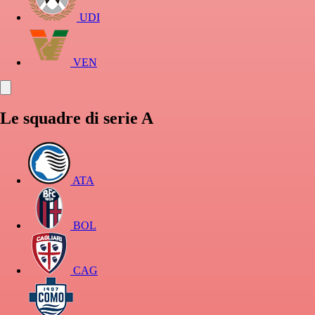
UDI
VEN
Le squadre di serie A
ATA
BOL
CAG