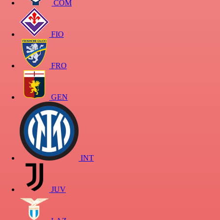
COM
FIO
FRO
GEN
INT
JUV