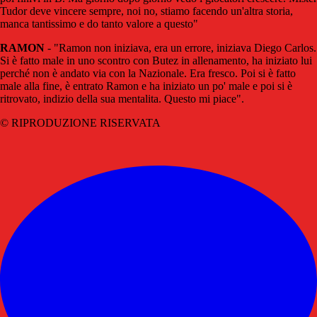
Tudor deve vincere sempre, noi no, stiamo facendo un'altra storia,
manca tantissimo e do tanto valore a questo"
RAMON
- "Ramon non iniziava, era un errore, iniziava Diego Carlos.
Si è fatto male in uno scontro con Butez in allenamento, ha iniziato lui
perché non è andato via con la Nazionale. Era fresco. Poi si è fatto
male alla fine, è entrato Ramon e ha iniziato un po' male e poi si è
ritrovato, indizio della sua mentalita. Questo mi piace".
© RIPRODUZIONE RISERVATA