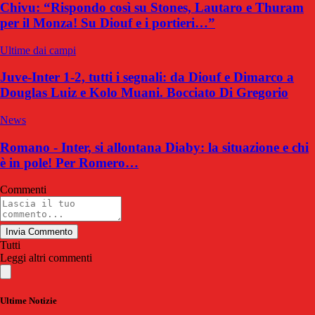
Chivu: “Rispondo così su Stones, Lautaro e Thuram
per il Monza! Su Diouf e i portieri…”
Ultime dai campi
Juve-Inter 1-2, tutti i segnali: da Diouf e Dimarco a
Douglas Luiz e Kolo Muani. Bocciato Di Gregorio
News
Romano - Inter, si allontana Diaby: la situazione e chi
è in pole! Per Romero…
Commenti
Invia Commento
Tutti
Leggi altri commenti
Ultime Notizie