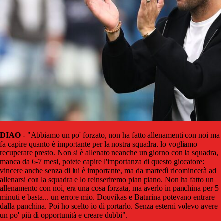
DIAO
- "Abbiamo un po' forzato, non ha fatto allenamenti con noi ma
fa capire quanto è importante per la nostra squadra, lo vogliamo
recuperare presto. Non si è allenato neanche un giorno con la squadra,
manca da 6-7 mesi, potete capire l'importanza di questo giocatore:
vincere anche senza di lui è importante, ma da martedì ricomincerà ad
allenarsi con la squadra e lo reinseriremo pian piano. Non ha fatto un
allenamento con noi, era una cosa forzata, ma averlo in panchina per 5
minuti e basta... un errore mio. Douvikas e Baturina potevano entrare
dalla panchina. Poi ho scelto io di portarlo. Senza esterni volevo avere
un po' più di opportunità e creare dubbi".