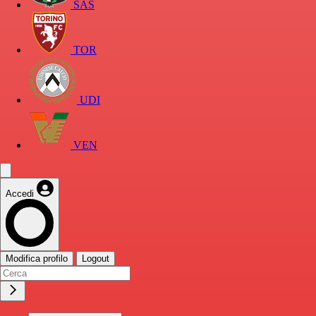
SAS
TOR
UDI
VEN
Accedi
Modifica profilo
Logout