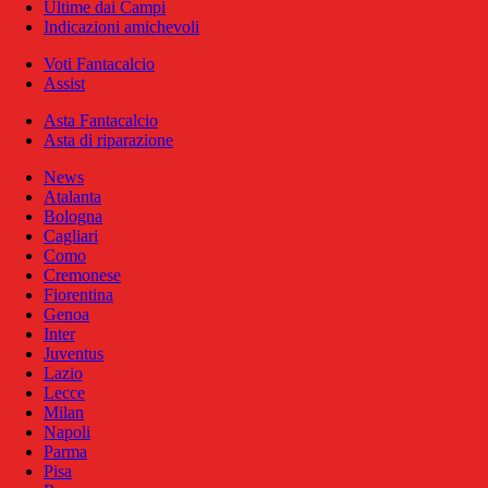
Ultime dai Campi
Indicazioni amichevoli
Voti Fantacalcio
Assist
Asta Fantacalcio
Asta di riparazione
News
Atalanta
Bologna
Cagliari
Como
Cremonese
Fiorentina
Genoa
Inter
Juventus
Lazio
Lecce
Milan
Napoli
Parma
Pisa