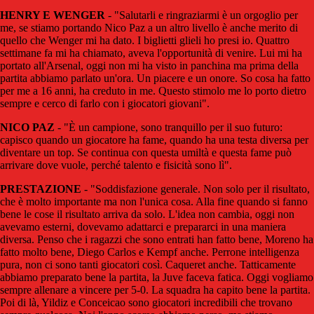
HENRY E WENGER
- "Salutarli e ringraziarmi è un orgoglio per
me, se stiamo portando Nico Paz a un altro livello è anche merito di
quello che Wenger mi ha dato. I biglietti glieli ho presi io. Quattro
settimane fa mi ha chiamato, aveva l'opportunità di venire. Lui mi ha
portato all'Arsenal, oggi non mi ha visto in panchina ma prima della
partita abbiamo parlato un'ora. Un piacere e un onore. So cosa ha fatto
per me a 16 anni, ha creduto in me. Questo stimolo me lo porto dietro
sempre e cerco di farlo con i giocatori giovani".
NICO PAZ
- "È un campione, sono tranquillo per il suo futuro:
capisco quando un giocatore ha fame, quando ha una testa diversa per
diventare un top. Se continua con questa umiltà e questa fame può
arrivare dove vuole, perché talento e fisicità sono lì".
PRESTAZIONE
- "Soddisfazione generale. Non solo per il risultato,
che è molto importante ma non l'unica cosa. Alla fine quando si fanno
bene le cose il risultato arriva da solo. L'idea non cambia, oggi non
avevamo esterni, dovevamo adattarci e prepararci in una maniera
diversa. Penso che i ragazzi che sono entrati han fatto bene, Moreno ha
fatto molto bene, Diego Carlos e Kempf anche. Perrone intelligenza
pura, non ci sono tanti giocatori così. Caqueret anche. Tatticamente
abbiamo preparato bene la partita, la Juve faceva fatica. Oggi vogliamo
sempre allenare a vincere per 5-0. La squadra ha capito bene la partita.
Poi di là, Yildiz e Conceicao sono giocatori incredibili che trovano