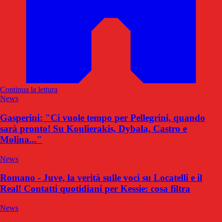
Continua la lettura
News
Gasperini: "Ci vuole tempo per Pellegrini, quando
sarà pronto! Su Koulierakis, Dybala, Castro e
Molina..."
News
Romano - Juve, la verità sulle voci su Locatelli e il
Real! Contatti quotidiani per Kessie: cosa filtra
News