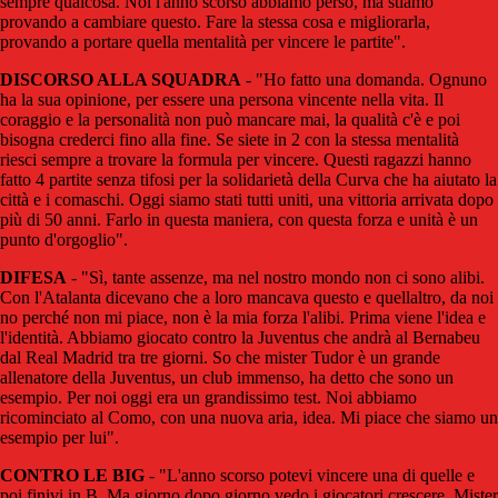
sempre qualcosa. Noi l'anno scorso abbiamo perso, ma stiamo
provando a cambiare questo. Fare la stessa cosa e migliorarla,
provando a portare quella mentalità per vincere le partite".
DISCORSO ALLA SQUADRA
- "Ho fatto una domanda. Ognuno
ha la sua opinione, per essere una persona vincente nella vita. Il
coraggio e la personalità non può mancare mai, la qualità c'è e poi
bisogna crederci fino alla fine. Se siete in 2 con la stessa mentalità
riesci sempre a trovare la formula per vincere. Questi ragazzi hanno
fatto 4 partite senza tifosi per la solidarietà della Curva che ha aiutato la
città e i comaschi. Oggi siamo stati tutti uniti, una vittoria arrivata dopo
più di 50 anni. Farlo in questa maniera, con questa forza e unità è un
punto d'orgoglio".
DIFESA
- "Sì, tante assenze, ma nel nostro mondo non ci sono alibi.
Con l'Atalanta dicevano che a loro mancava questo e quellaltro, da noi
no perché non mi piace, non è la mia forza l'alibi. Prima viene l'idea e
l'identità. Abbiamo giocato contro la Juventus che andrà al Bernabeu
dal Real Madrid tra tre giorni. So che mister Tudor è un grande
allenatore della Juventus, un club immenso, ha detto che sono un
esempio. Per noi oggi era un grandissimo test. Noi abbiamo
ricominciato al Como, con una nuova aria, idea. Mi piace che siamo un
esempio per lui".
CONTRO LE BIG
- "L'anno scorso potevi vincere una di quelle e
poi finivi in B. Ma giorno dopo giorno vedo i giocatori crescere. Mister