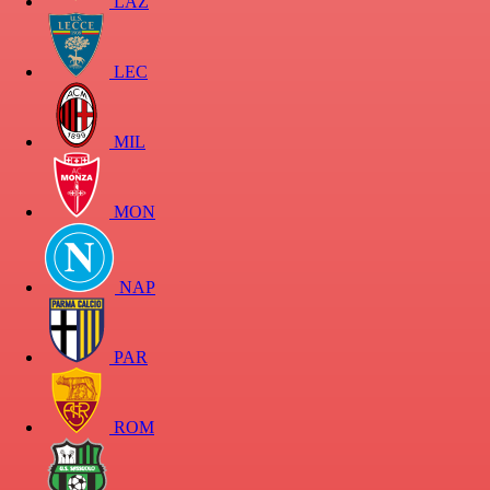
LAZ
LEC
MIL
MON
NAP
PAR
ROM