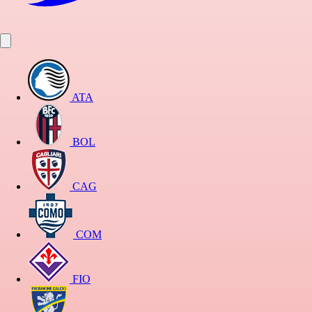
ATA
BOL
CAG
COM
FIO