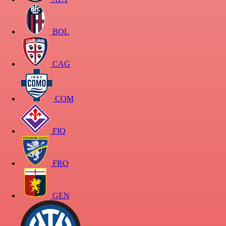
BOL
CAG
COM
FIO
FRO
GEN