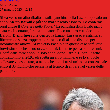
Marco Astori
27 maggio 2025 - 12:15
Si va verso un altro ribaltone sulla panchina della Lazio dopo solo un
anno: Marco
Baroni
è più che mai a rischio esonero. Lo conferma
oggi anche il
Corriere dello Sport
: "
La
panchina della Lazio mai è
stata così scottante, brucia allenatori. Ecco un altro caro decaduto:
Baroni.
E’ più fuori che dentro la Lazio
. Lui stesso è esitante, si
libererebbe senza troppe remore, stanco di alcune dispute, per
ricominciare altrove. Si va verso l’addio e in questo caso sarà stato
brevissimo anche il suo orizzonte, inizialmente pensato di tre anni.
Cadrà dalla torre dopo un solo anno, dopo Sarri e Tudor.
E’ sotto
contratto fino al 2026, gli spetta un altro milione, e se lo si vuole
sollevare va esonerato, a meno che non si trovi un’uscita consensuale
entro il 30 giugno che permetta al tecnico di entrare nel valzer delle
panchine.