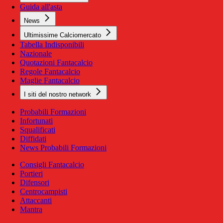
Guida all'asta
News
Ultimissime Calciomercato
Tabella Indisponibili
Nazionale
Quotazioni Fantacalcio
Regole Fantacalcio
Maglie Fantacalcio
I siti del nostro network
Probabili Formazioni
Infortunati
Squalificati
Diffidati
News Probabili Formazioni
Consigli Fantacalcio
Portieri
Difensori
Centrocampisti
Attaccanti
Mantra