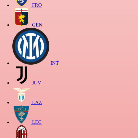
FRO
GEN
INT
JUV
LAZ
LEC