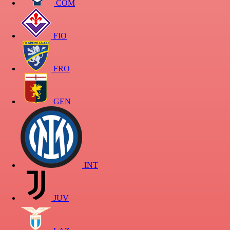
COM
FIO
FRO
GEN
INT
JUV