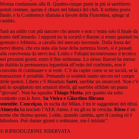
Monza condannato alla B. Quattro-cinque punti in più si sarebbero
potuti centrare, questo è chiaro nei bilanci del club. Il settimo posto
finale, e la Conference sfumata a favore della Fiorentina, spinge al
cambio.
Sarà un addio con più rancore che amore e non c’entra solo il finale da
teatro dell’assurdo. I rapporti tra la società e Baroni si erano guastati tra
gennaio e febbraio, a cavallo del mercato invernale. Dalla forza dei
nervi distesi, che era stata alla base della partenza boom, si è passati
alla convivenza da nervi tesi. Lotito e Fabiani incontreranno il tecnico
nei prossimi giorni, entro il fine settimana. Lo stesso Baroni ha messo
in dubbio la permanenza legandola all’esito del confronto, non è
convinto di continuare e si vede. C’è da capire come se ne uscirà, se la
transazione è possibile. Pensando ai sostituti siamo ancora nel campo
delle ipotesi. Libero c’è Maurizio
Sarri
, sarebbe un amarcord. Non c’è
più lo spogliatoio dei senatori ribelli, gli sarebbe affidato un piano
“giovani”. Non ha squadra
Thiago Motta
, per quanto sia sotto
contratto con la Juve.
Su Vieira e Gilardino filtrano
smentite
.
Conceiçao
, in uscita dal Milan, è tra le suggestioni dei tifosi.
Almeyda
ha lasciato l’AEK Atene, è tra gli ex in crescita.
Klose
è un
nome che ritorna spesso. Lotito, quando cambia, apre il casting ed è
laborioso. Può durare giorni o settimane, ma è iniziato".
© RIPRODUZIONE RISERVATA