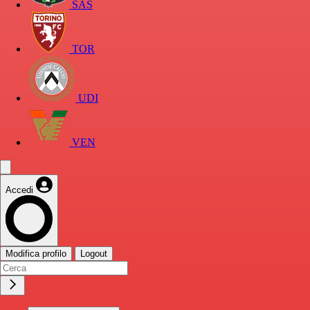
SAS
TOR
UDI
VEN
Accedi
Modifica profilo
Logout