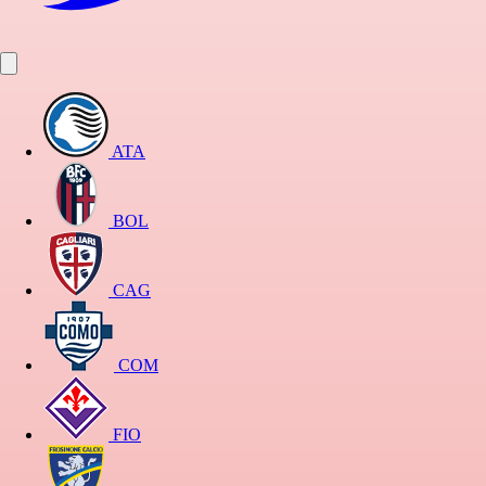
ATA
BOL
CAG
COM
FIO