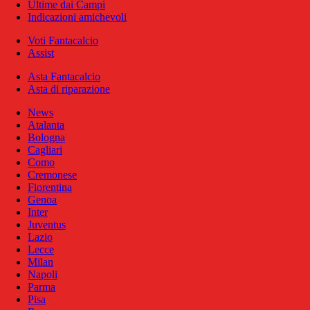
Ultime dai Campi
Indicazioni amichevoli
Voti Fantacalcio
Assist
Asta Fantacalcio
Asta di riparazione
News
Atalanta
Bologna
Cagliari
Como
Cremonese
Fiorentina
Genoa
Inter
Juventus
Lazio
Lecce
Milan
Napoli
Parma
Pisa