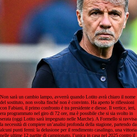
Non sarà un cambio lampo, avverrà quando Lotito avrà chiaro il nome
del sostituto, non svolta finché non è convinto. Ha aperto le riflessioni
con Fabiani, il primo confronto è tra presidente e diesse. Il vertice, ieri,
era programmato nel giro di 72 ore, ma è possibile che si sia svolto in
serata (oggi Lotito sarà impegnato nelle Marche). A Formello si ravvisa
la necessità di compiere un’analisi profonda della stagione, partendo da
alcuni punti fermi: la delusione per il rendimento casalingo, una vittoria
nelle ultime 12 partite di campionato, l’unica in casa nel 2025 contro il