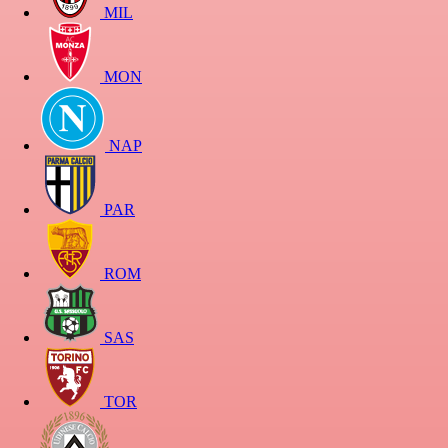
MIL
MON
NAP
PAR
ROM
SAS
TOR