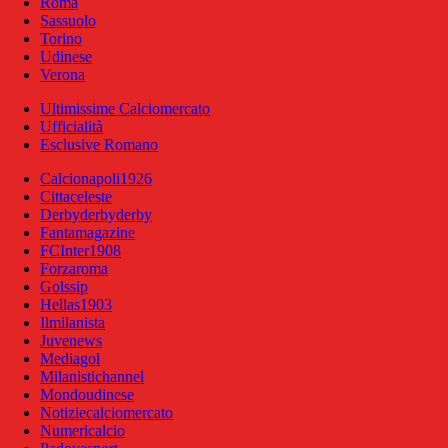
Roma
Sassuolo
Torino
Udinese
Verona
Ultimissime Calciomercato
Ufficialità
Esclusive Romano
Calcionapoli1926
Cittaceleste
Derbyderbyderby
Fantamagazine
FCInter1908
Forzaroma
Golssip
Hellas1903
Ilmilanista
Juvenews
Mediagol
Milanistichannel
Mondoudinese
Notiziecalciomercato
Numericalcio