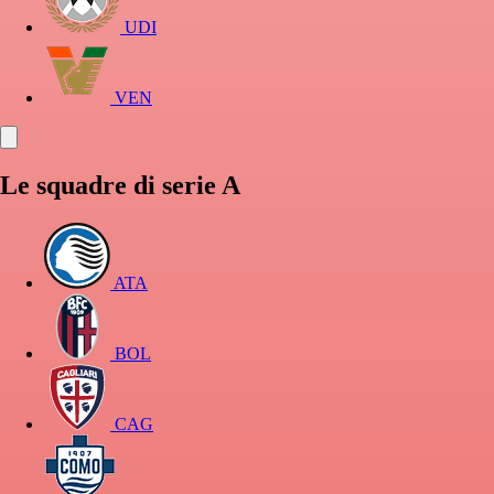
UDI
VEN
Le squadre di serie A
ATA
BOL
CAG