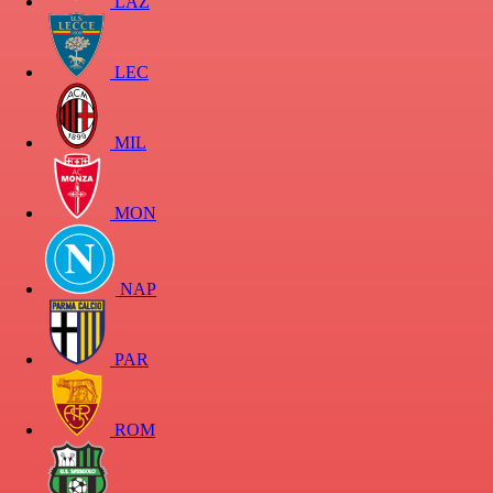
LAZ
LEC
MIL
MON
NAP
PAR
ROM