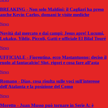
BREAKING - Non solo Maldini: il Cagliari ha preso
anche Kevin Carlos, domani le visite mediche
News
Novità dal mercato e dai campi: Jesus apre! Lucumi,
Lukaku, Yildiz, Piccoli, Gatti e ufficiale El Bilal Touré
News
UFFICIALE - Fiorentina, ecco Mastantuono: deciso il
ruolo al fantacalcio! Slot, rigori e cosa fare all’asta
News
Romano - Diao, cosa risulta sulle voci sull'interesse
dell'Atalanta e la posizione del Como
News
Moretto - Juan Musso può tornare in Serie A: è