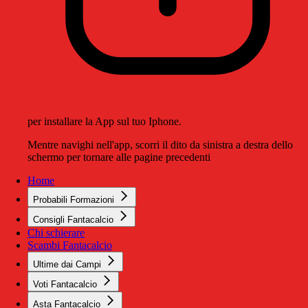
per installare la App sul tuo Iphone.
Mentre navighi nell'app, scorri il dito da sinistra a destra dello
schermo per tornare alle pagine precedenti
Home
Probabili Formazioni
Consigli Fantacalcio
Chi schierare
Scambi Fantacalcio
Ultime dai Campi
Voti Fantacalcio
Asta Fantacalcio