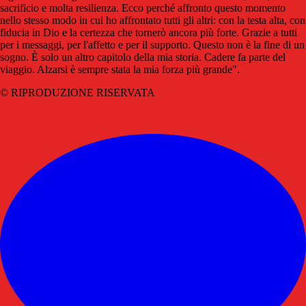
sacrificio e molta resilienza. Ecco perché affronto questo momento
nello stesso modo in cui ho affrontato tutti gli altri: con la testa alta, con
fiducia in Dio e la certezza che tornerò ancora più forte. Grazie a tutti
per i messaggi, per l'affetto e per il supporto. Questo non è la fine di un
sogno. È solo un altro capitolo della mia storia. Cadere fa parte del
viaggio. Alzarsi è sempre stata la mia forza più grande".
© RIPRODUZIONE RISERVATA