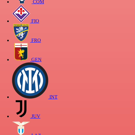
COM
FIO
FRO
GEN
INT
JUV