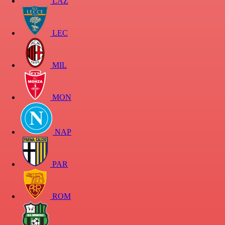
LAZ
LEC
MIL
MON
NAP
PAR
ROM