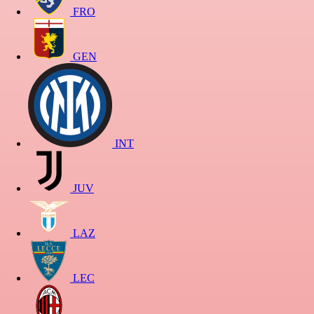
FRO
GEN
INT
JUV
LAZ
LEC