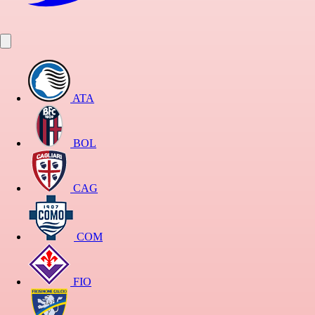
ATA
BOL
CAG
COM
FIO