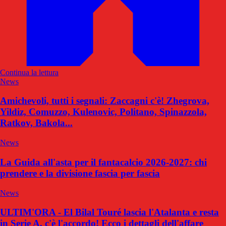
Continua la lettura
News
Amichevoli, tutti i segnali: Zaccagni c'è! Zhegrova,
Yildiz, Comuzzo, Kulenovic, Politano, Spinazzola,
Ratkov, Bakola...
News
La Guida all'asta per il fantacalcio 2026-2027: chi
prendere e la divisione fascia per fascia
News
ULTIM'ORA - El Bilal Touré lascia l'Atalanta e resta
in Serie A, c'è l'accordo! Ecco i dettagli dell'affare