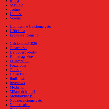
Roma
Sassuolo
Torino
Udinese
Verona
Ultimissime Calciomercato
Ufficialità
Esclusive Romano
Calcionapoli1926
Cittaceleste
Derbyderbyderby
Fantamagazine
FCInter1908
Forzaroma
Golssip
Hellas1903
Ilmilanista
Juvenews
Mediagol
Milanistichannel
Mondoudinese
Notiziecalciomercato
Numericalcio