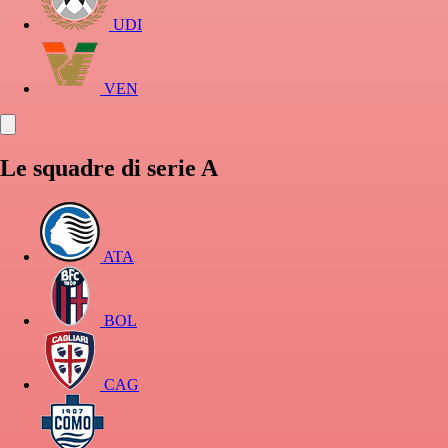
UDI
VEN
Le squadre di serie A
ATA
BOL
CAG