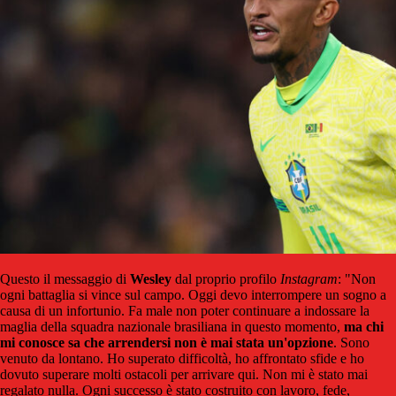
Questo il messaggio di
Wesley
dal proprio profilo
Instagram
: "Non
ogni battaglia si vince sul campo. Oggi devo interrompere un sogno a
causa di un infortunio. Fa male non poter continuare a indossare la
maglia della squadra nazionale brasiliana in questo momento,
ma chi
mi conosce sa che arrendersi non è mai stata un'opzione
. Sono
venuto da lontano. Ho superato difficoltà, ho affrontato sfide e ho
dovuto superare molti ostacoli per arrivare qui. Non mi è stato mai
regalato nulla. Ogni successo è stato costruito con lavoro, fede,