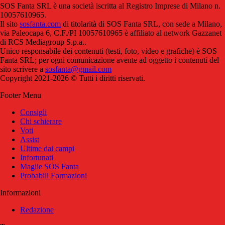
SOS Fanta SRL è una società iscritta al Registro Imprese di Milano n.
10057610965.
Il sito
sosfanta.com
di titolarità di SOS Fanta SRL, con sede a Milano,
via Paleocapa 6, C.F./PI 10057610965 è affiliato al network Gazzanet
di RCS Mediagroup S.p.a..
Unico responsabile dei contenuti (testi, foto, video e grafiche) è SOS
Fanta SRL; per ogni comunicazione avente ad oggetto i contenuti del
sito scrivere a
sosfanta@gmail.com
Copyright 2021-2026 © Tutti i diritti riservati.
Footer Menu
Consigli
Chi schierare
Voti
Assist
Ultime dai campi
Infortunati
Maglie SOS Fanta
Probabili Formazioni
Informazioni
Redazione