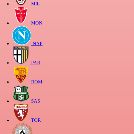
MIL
MON
NAP
PAR
ROM
SAS
TOR