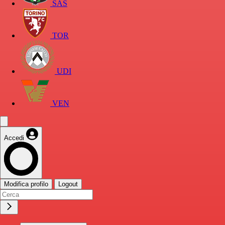
SAS
TOR
UDI
VEN
Accedi
Modifica profilo
Logout