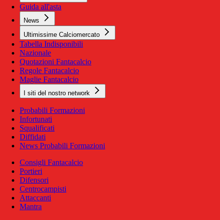
Guida all'asta
News
Ultimissime Calciomercato
Tabella Indisponibili
Nazionale
Quotazioni Fantacalcio
Regole Fantacalcio
Maglie Fantacalcio
I siti del nostro network
Probabili Formazioni
Infortunati
Squalificati
Diffidati
News Probabili Formazioni
Consigli Fantacalcio
Portieri
Difensori
Centrocampisti
Attaccanti
Mantra