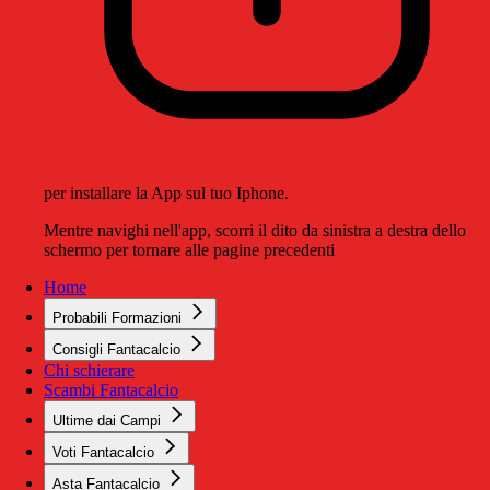
per installare la App sul tuo Iphone.
Mentre navighi nell'app, scorri il dito da sinistra a destra dello
schermo per tornare alle pagine precedenti
Home
Probabili Formazioni
Consigli Fantacalcio
Chi schierare
Scambi Fantacalcio
Ultime dai Campi
Voti Fantacalcio
Asta Fantacalcio