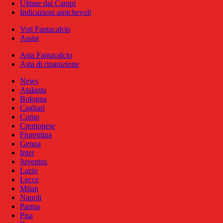
Ultime dai Campi
Indicazioni amichevoli
Voti Fantacalcio
Assist
Asta Fantacalcio
Asta di riparazione
News
Atalanta
Bologna
Cagliari
Como
Cremonese
Fiorentina
Genoa
Inter
Juventus
Lazio
Lecce
Milan
Napoli
Parma
Pisa