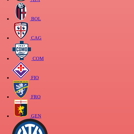
BOL
CAG
COM
FIO
FRO
GEN