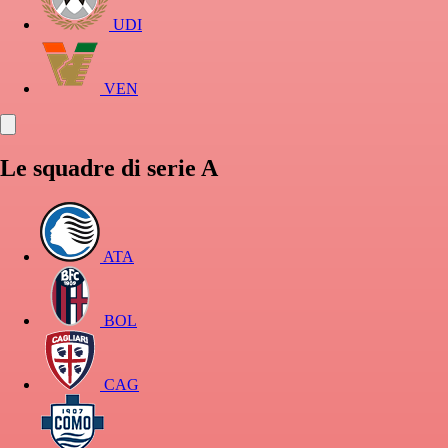
UDI
VEN
Le squadre di serie A
ATA
BOL
CAG