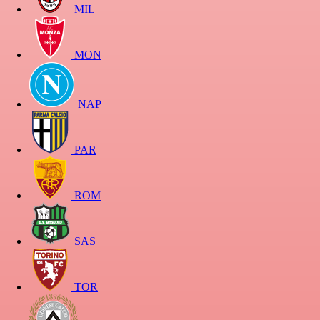
MIL
MON
NAP
PAR
ROM
SAS
TOR