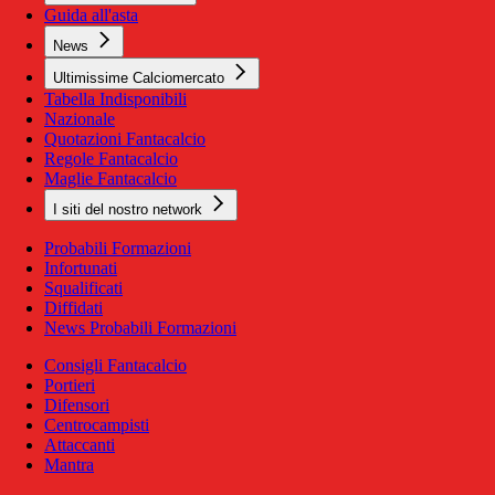
Guida all'asta
News
Ultimissime Calciomercato
Tabella Indisponibili
Nazionale
Quotazioni Fantacalcio
Regole Fantacalcio
Maglie Fantacalcio
I siti del nostro network
Probabili Formazioni
Infortunati
Squalificati
Diffidati
News Probabili Formazioni
Consigli Fantacalcio
Portieri
Difensori
Centrocampisti
Attaccanti
Mantra