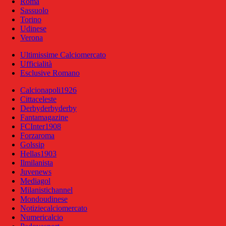
Roma
Sassuolo
Torino
Udinese
Verona
Ultimissime Calciomercato
Ufficialità
Esclusive Romano
Calcionapoli1926
Cittaceleste
Derbyderbyderby
Fantamagazine
FCInter1908
Forzaroma
Golssip
Hellas1903
Ilmilanista
Juvenews
Mediagol
Milanistichannel
Mondoudinese
Notiziecalciomercato
Numericalcio