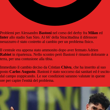
Problemi per Alessandro
Bastoni
nel corso del derby fra
Milan
ed
Inter
allo stadio San Siro. Al 66' della Stracittadina il difensore
nerazzurro è stato costretto al cambio per un problema fisico.
Il centrale era appena stato ammonito dopo aver fermato Adrien
Rabiot
in ripartenza. Nello scontro però Bastoni è rimasto dolorante a
terra, per una contusione alla tibia.
Immediato il cambio deciso da Cristian
Chivu
, che ha inserito al suo
posto
Carlos
Augusto
. Bastoni è stato soccorso dai sanitari ed è uscito
dal campo zoppicando. Le sue condizioni saranno valutate in queste
ore per capire l'entità del problema.