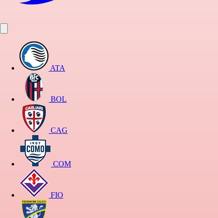
ATA
BOL
CAG
COM
FIO