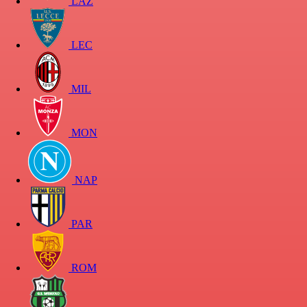
LAZ
LEC
MIL
MON
NAP
PAR
ROM