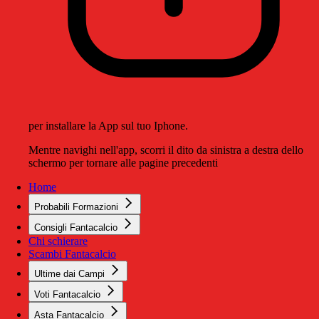
per installare la App sul tuo Iphone.
Mentre navighi nell'app, scorri il dito da sinistra a destra dello
schermo per tornare alle pagine precedenti
Home
Probabili Formazioni
Consigli Fantacalcio
Chi schierare
Scambi Fantacalcio
Ultime dai Campi
Voti Fantacalcio
Asta Fantacalcio