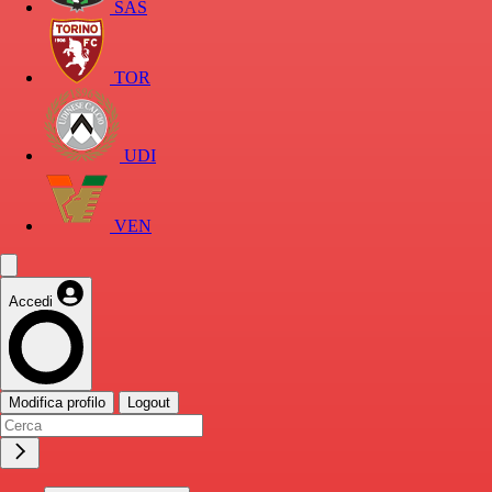
SAS
TOR
UDI
VEN
Accedi
Modifica profilo
Logout