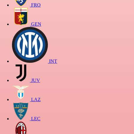
FRO
GEN
INT
JUV
LAZ
LEC