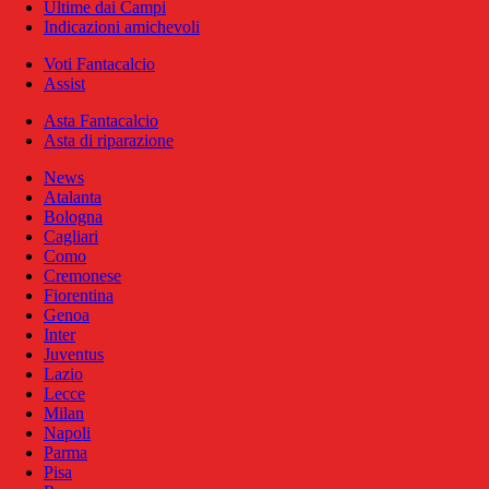
Ultime dai Campi
Indicazioni amichevoli
Voti Fantacalcio
Assist
Asta Fantacalcio
Asta di riparazione
News
Atalanta
Bologna
Cagliari
Como
Cremonese
Fiorentina
Genoa
Inter
Juventus
Lazio
Lecce
Milan
Napoli
Parma
Pisa