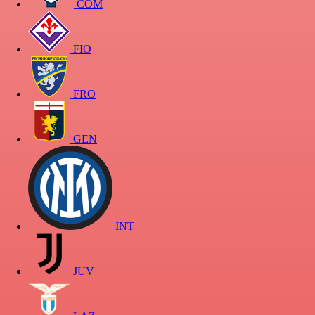
COM
FIO
FRO
GEN
INT
JUV