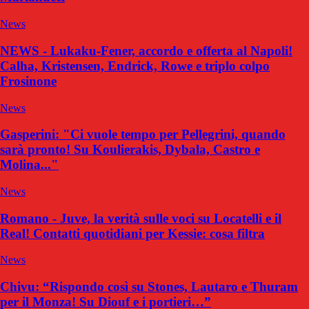
News
NEWS - Lukaku-Fener, accordo e offerta al Napoli!
Calha, Kristensen, Endrick, Rowe e triplo colpo
Frosinone
News
Gasperini: "Ci vuole tempo per Pellegrini, quando
sarà pronto! Su Koulierakis, Dybala, Castro e
Molina..."
News
Romano - Juve, la verità sulle voci su Locatelli e il
Real! Contatti quotidiani per Kessie: cosa filtra
News
Chivu: “Rispondo così su Stones, Lautaro e Thuram
per il Monza! Su Diouf e i portieri…”