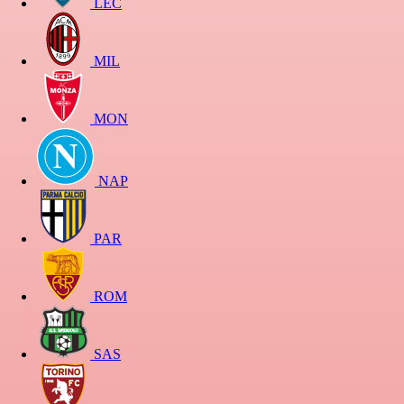
LEC
MIL
MON
NAP
PAR
ROM
SAS