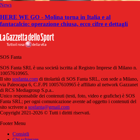
News
HERE WE GO - Molina torna in Italia e al
fantacalcio: operazione chiusa, ecco cifre e dettagli
SOS Fanta
SOS Fanta SRL è una società iscritta al Registro Imprese di Milano n.
10057610965.
Il sito
sosfanta.com
di titolarità di SOS Fanta SRL, con sede a Milano,
via Paleocapa 6, C.F./PI 10057610965 è affiliato al network Gazzanet
di RCS Mediagroup S.p.a..
Unico responsabile dei contenuti (testi, foto, video e grafiche) è SOS
Fanta SRL; per ogni comunicazione avente ad oggetto i contenuti del
sito scrivere a
sosfanta@gmail.com
Copyright 2021-2026 © Tutti i diritti riservati.
Footer Menu
Consigli
Chi schierare