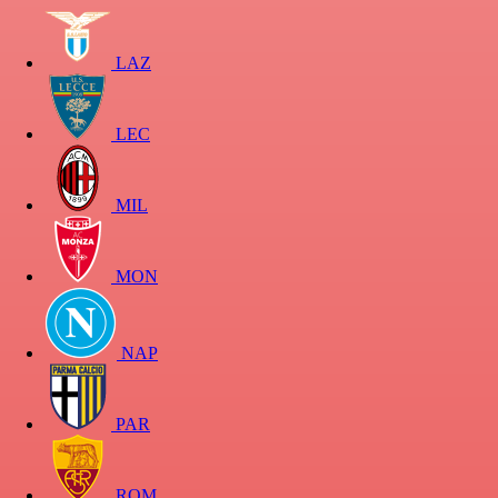
LAZ
LEC
MIL
MON
NAP
PAR
ROM