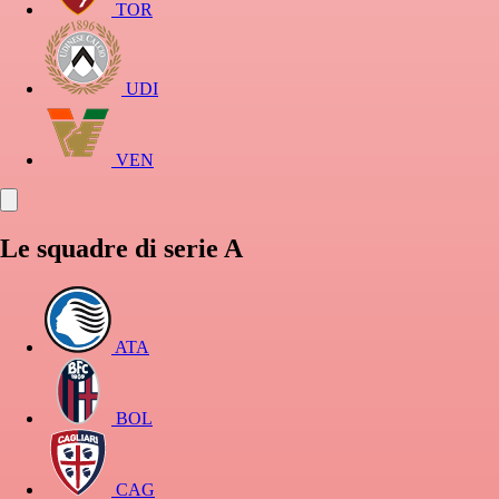
TOR
UDI
VEN
Le squadre di serie A
ATA
BOL
CAG