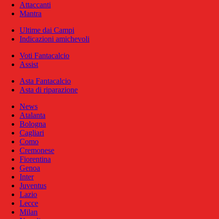
Attaccanti
Mantra
Ultime dai Campi
Indicazioni amichevoli
Voti Fantacalcio
Assist
Asta Fantacalcio
Asta di riparazione
News
Atalanta
Bologna
Cagliari
Como
Cremonese
Fiorentina
Genoa
Inter
Juventus
Lazio
Lecce
Milan