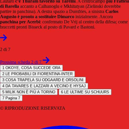
Lautaro
c’è Thuram favorito su Taremi
. A centrocampo
più Frattesi
di Barella
accanto a Calhanoglu e Mkhitatyan (Zielinski dovrebbe
partire in panchina). A destra spazio a Dumfries, a sinistra
Carlos
Augusto è pronto a sostituire Dimarco
inizialmente. Ancora
panchina per Acerbi
: confermato De Vrij al centro della difesa; come
braccetti pronti Bisseck al posto di Pavard e Bastoni.
2 di 7
Prossima scheda 2 di 7
1
OKOYE, COSA SUCCEDE ORA
2
LE PROBABILI DI FIORENTINA-INTER
3
COSA TRAPELA SU ODGAARD E ORSOLINI
4
DA TAVARES E LAZZARI A VECINO E HYSAJ
5
MILIK NON È PIÙ A TORINO
6
LE ULTIME SU SCHUURS
7
Pagina 7
© RIPRODUZIONE RISERVATA