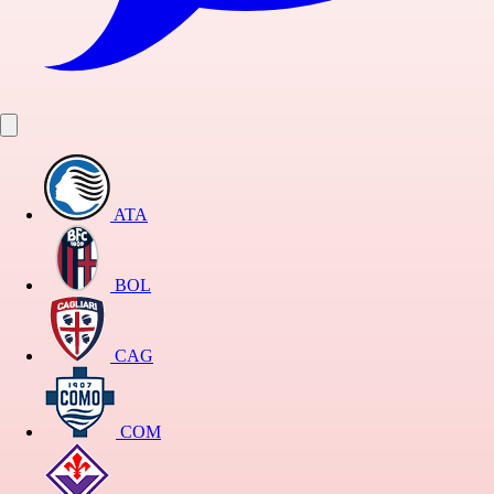
ATA
BOL
CAG
COM