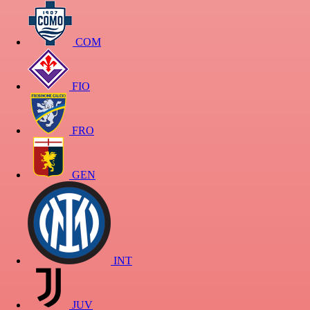
COM
FIO
FRO
GEN
INT
JUV