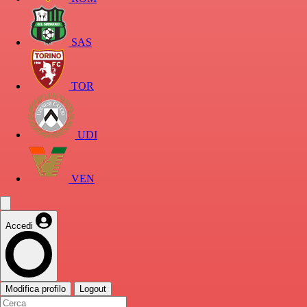
SAS
TOR
UDI
VEN
Accedi
Modifica profilo
Logout