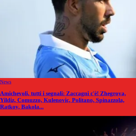
News
Amichevoli, tutti i segnali: Zaccagni c'è! Zhegrova,
Yildiz, Comuzzo, Kulenovic, Politano, Spinazzola,
Ratkov, Bakola...