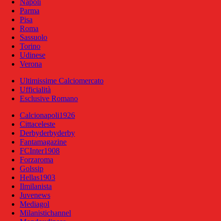
Napoli
Parma
Pisa
Roma
Sassuolo
Torino
Udinese
Verona
Ultimissime Calciomercato
Ufficialità
Esclusive Romano
Calcionapoli1926
Cittaceleste
Derbyderbyderby
Fantamagazine
FCInter1908
Forzaroma
Golssip
Hellas1903
Ilmilanista
Juvenews
Mediagol
Milanistichannel