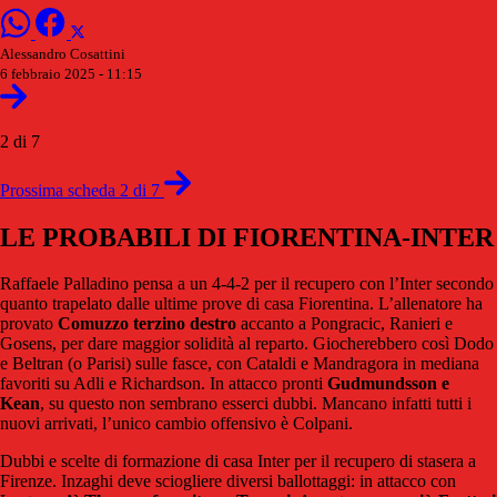
Alessandro Cosattini
6 febbraio 2025 - 11:15
2 di 7
Prossima scheda 2 di 7
LE PROBABILI DI FIORENTINA-INTER
Raffaele Palladino pensa a un 4-4-2 per il recupero con l’Inter secondo
quanto trapelato dalle ultime prove di casa Fiorentina. L’allenatore ha
provato
Comuzzo terzino destro
accanto a Pongracic, Ranieri e
Gosens, per dare maggior solidità al reparto. Giocherebbero così Dodo
e Beltran (o Parisi) sulle fasce, con Cataldi e Mandragora in mediana
favoriti su Adli e Richardson. In attacco pronti
Gudmundsson e
Kean
, su questo non sembrano esserci dubbi. Mancano infatti tutti i
nuovi arrivati, l’unico cambio offensivo è Colpani.
Dubbi e scelte di formazione di casa Inter per il recupero di stasera a
Firenze. Inzaghi deve sciogliere diversi ballottaggi: in attacco con