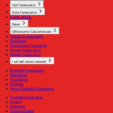
Voti Fantacalcio
Asta Fantacalcio
Guida all'asta
News
Ultimissime Calciomercato
Tabella Indisponibili
Nazionale
Quotazioni Fantacalcio
Regole Fantacalcio
Maglie Fantacalcio
I siti del nostro network
Probabili Formazioni
Infortunati
Squalificati
Diffidati
News Probabili Formazioni
Consigli Fantacalcio
Portieri
Difensori
Centrocampisti