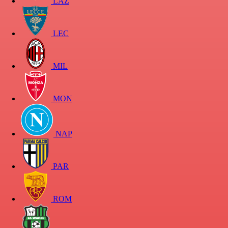
LAZ
LEC
MIL
MON
NAP
PAR
ROM