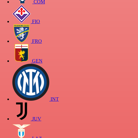
COM
FIO
FRO
GEN
INT
JUV