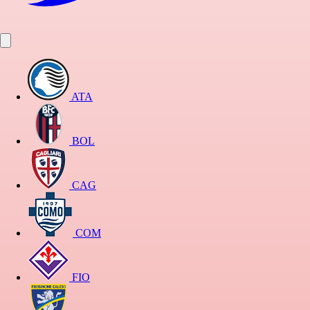
ATA
BOL
CAG
COM
FIO