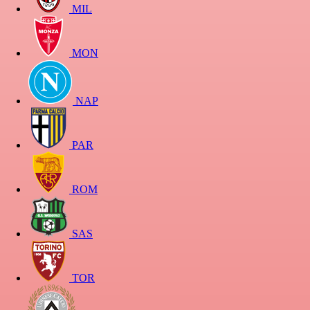
MIL
MON
NAP
PAR
ROM
SAS
TOR