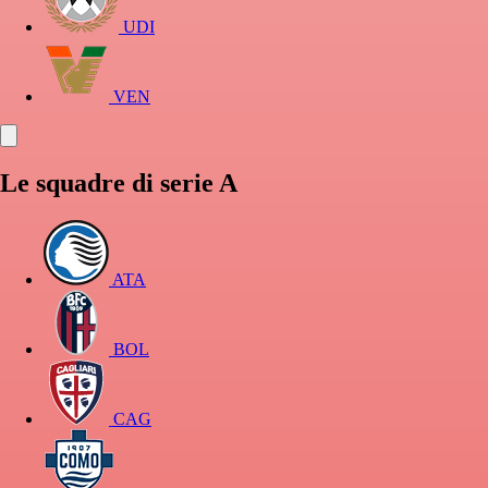
UDI
VEN
Le squadre di serie A
ATA
BOL
CAG