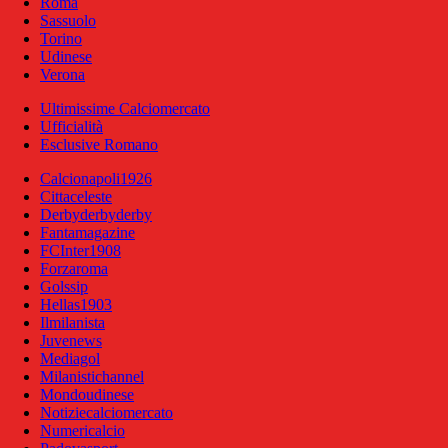
Roma
Sassuolo
Torino
Udinese
Verona
Ultimissime Calciomercato
Ufficialità
Esclusive Romano
Calcionapoli1926
Cittaceleste
Derbyderbyderby
Fantamagazine
FCInter1908
Forzaroma
Golssip
Hellas1903
Ilmilanista
Juvenews
Mediagol
Milanistichannel
Mondoudinese
Notiziecalciomercato
Numericalcio