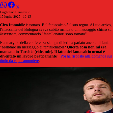
Guglielmo Cannavale
15 luglio 2025 - 19:15
Ciro
Immobile
è tornato. E il fantacalcio è il suo regno. Al suo arrivo,
l'attaccante del Bologna aveva subito mandato un messaggio chiaro su
Instagram
, commentando "fantallenatori sono tornato".
E a margine della conferenza stampa di ieri ha parlato ancora di fanta:
"Mandare un messaggio ai fantallenatori?
Questa cosa non mi era
mancata in Turchia (ride, ndr). Il fatto del fantacalcio ormai è
diventato un lavoro praticamente
".
Poi ha risposto alla domanda sul
titolo da capocannoniere
.