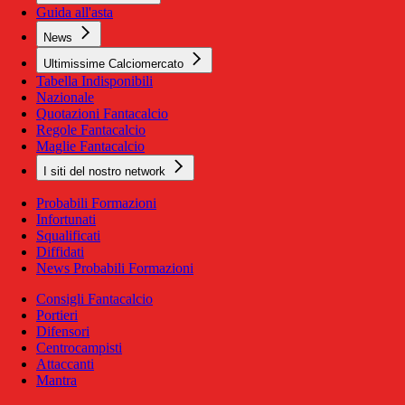
Guida all'asta
News
Ultimissime Calciomercato
Tabella Indisponibili
Nazionale
Quotazioni Fantacalcio
Regole Fantacalcio
Maglie Fantacalcio
I siti del nostro network
Probabili Formazioni
Infortunati
Squalificati
Diffidati
News Probabili Formazioni
Consigli Fantacalcio
Portieri
Difensori
Centrocampisti
Attaccanti
Mantra