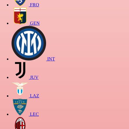
FRO
GEN
INT
JUV
LAZ
LEC