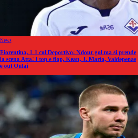
News
Fiorentina, 1-1 col Deportivo: Ndour-gol ma si prende
la scena Atta! I top e flop, Kean, J. Mario, Valdepenas
e out Oulai