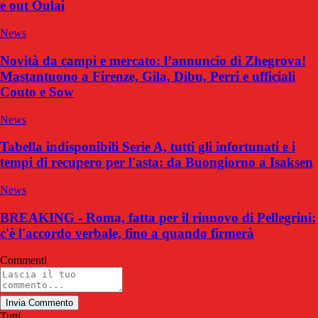
e out Oulai
News
Novità da campi e mercato: l’annuncio di Zhegrova!
Mastantuono a Firenze, Gila, Dibu, Perri e ufficiali
Couto e Sow
News
Tabella indisponibili Serie A, tutti gli infortunati e i
tempi di recupero per l'asta: da Buongiorno a Isaksen
News
BREAKING - Roma, fatta per il rinnovo di Pellegrini:
c'è l'accordo verbale, fino a quando firmerà
Commenti
Invia Commento
Tutti