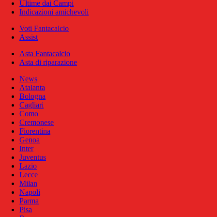
Ultime dai Campi
Indicazioni amichevoli
Voti Fantacalcio
Assist
Asta Fantacalcio
Asta di riparazione
News
Atalanta
Bologna
Cagliari
Como
Cremonese
Fiorentina
Genoa
Inter
Juventus
Lazio
Lecce
Milan
Napoli
Parma
Pisa