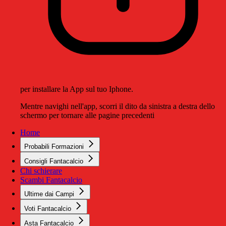
per installare la App sul tuo Iphone.
Mentre navighi nell'app, scorri il dito da sinistra a destra dello
schermo per tornare alle pagine precedenti
Home
Probabili Formazioni
Consigli Fantacalcio
Chi schierare
Scambi Fantacalcio
Ultime dai Campi
Voti Fantacalcio
Asta Fantacalcio