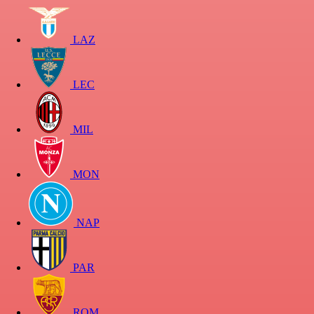
LAZ
LEC
MIL
MON
NAP
PAR
ROM