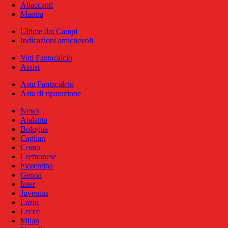
Attaccanti
Mantra
Ultime dai Campi
Indicazioni amichevoli
Voti Fantacalcio
Assist
Asta Fantacalcio
Asta di riparazione
News
Atalanta
Bologna
Cagliari
Como
Cremonese
Fiorentina
Genoa
Inter
Juventus
Lazio
Lecce
Milan