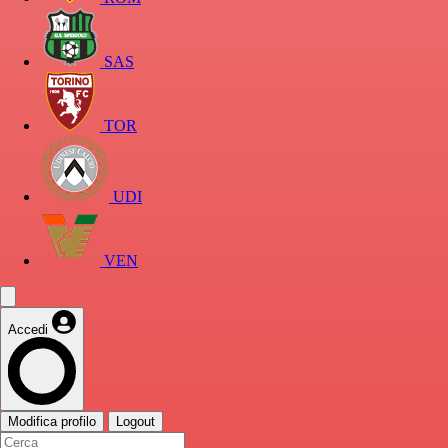
SAS
TOR
UDI
VEN
Accedi
Modifica profilo
Logout