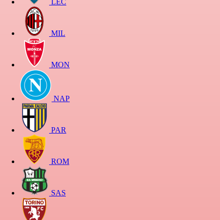
LEC
MIL
MON
NAP
PAR
ROM
SAS