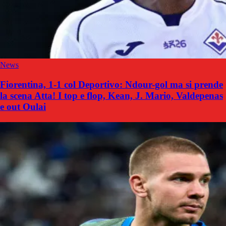
News
Fiorentina, 1-1 col Deportivo: Ndour-gol ma si prende
la scena Atta! I top e flop, Kean, J. Mario, Valdepenas
e out Oulai