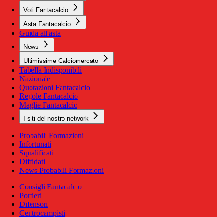
Voti Fantacalcio
Asta Fantacalcio
Guida all'asta
News
Ultimissime Calciomercato
Tabella Indisponibili
Nazionale
Quotazioni Fantacalcio
Regole Fantacalcio
Maglie Fantacalcio
I siti del nostro network
Probabili Formazioni
Infortunati
Squalificati
Diffidati
News Probabili Formazioni
Consigli Fantacalcio
Portieri
Difensori
Centrocampisti