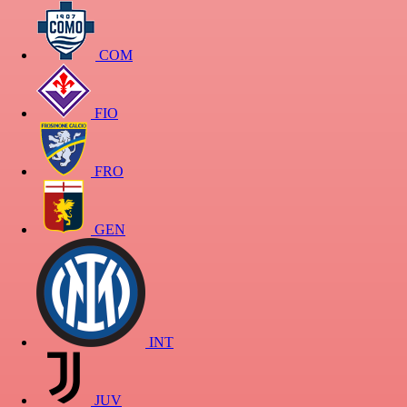
COM
FIO
FRO
GEN
INT
JUV