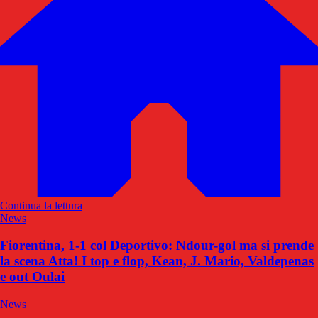
Continua la lettura
News
Fiorentina, 1-1 col Deportivo: Ndour-gol ma si prende
la scena Atta! I top e flop, Kean, J. Mario, Valdepenas
e out Oulai
News