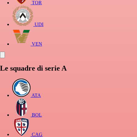
TOR
UDI
VEN
Le squadre di serie A
ATA
BOL
CAG