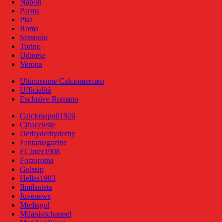
Napoli
Parma
Pisa
Roma
Sassuolo
Torino
Udinese
Verona
Ultimissime Calciomercato
Ufficialità
Esclusive Romano
Calcionapoli1926
Cittaceleste
Derbyderbyderby
Fantamagazine
FCInter1908
Forzaroma
Golssip
Hellas1903
Ilmilanista
Juvenews
Mediagol
Milanistichannel