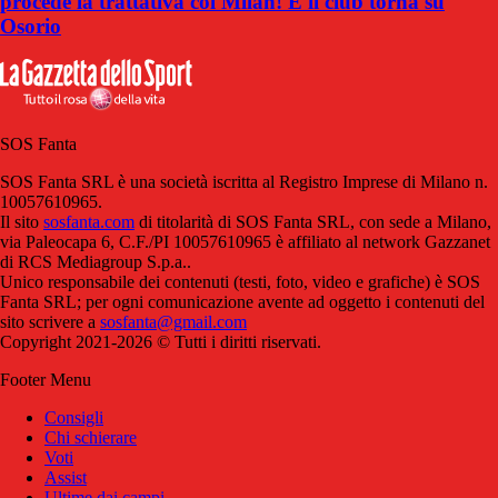
procede la trattativa col Milan! E il club torna su
Osorio
SOS Fanta
SOS Fanta SRL è una società iscritta al Registro Imprese di Milano n.
10057610965.
Il sito
sosfanta.com
di titolarità di SOS Fanta SRL, con sede a Milano,
via Paleocapa 6, C.F./PI 10057610965 è affiliato al network Gazzanet
di RCS Mediagroup S.p.a..
Unico responsabile dei contenuti (testi, foto, video e grafiche) è SOS
Fanta SRL; per ogni comunicazione avente ad oggetto i contenuti del
sito scrivere a
sosfanta@gmail.com
Copyright 2021-2026 © Tutti i diritti riservati.
Footer Menu
Consigli
Chi schierare
Voti
Assist
Ultime dai campi