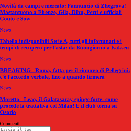
Novità da campi e mercato: l’annuncio di Zhegrova!
Mastantuono a Firenze, Gila, Dibu, Perri e ufficiali
Couto e Sow
News
Tabella indisponibili Serie A, tutti gli infortunati e i
tempi di recupero per l'asta: da Buongiorno a Isaksen
News
BREAKING - Roma, fatta per il rinnovo di Pellegrini:
c'è l'accordo verbale, fino a quando firmerà
News
Moretto - Leao, il Galatasaray spinge forte: come
procede la trattativa col Milan! E il club torna su
Osorio
Commenti