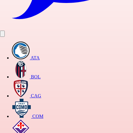
ATA
BOL
CAG
COM