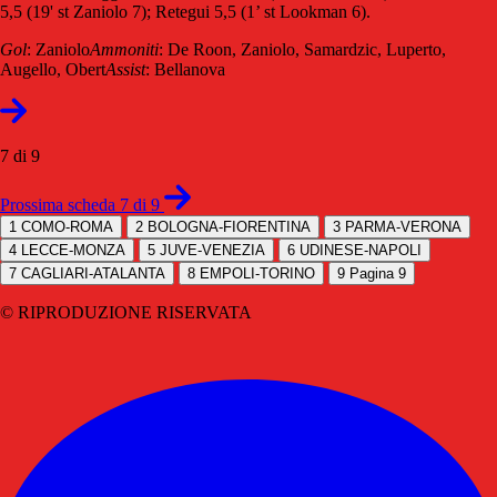
5,5 (19' st Zaniolo 7); Retegui 5,5 (1’ st Lookman 6).
Gol
: Zaniolo
Ammoniti
: De Roon, Zaniolo, Samardzic, Luperto,
Augello, Obert
Assist
: Bellanova
7 di 9
Prossima scheda 7 di 9
1
COMO-ROMA
2
BOLOGNA-FIORENTINA
3
PARMA-VERONA
4
LECCE-MONZA
5
JUVE-VENEZIA
6
UDINESE-NAPOLI
7
CAGLIARI-ATALANTA
8
EMPOLI-TORINO
9
Pagina 9
© RIPRODUZIONE RISERVATA