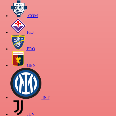
COM
FIO
FRO
GEN
INT
JUV