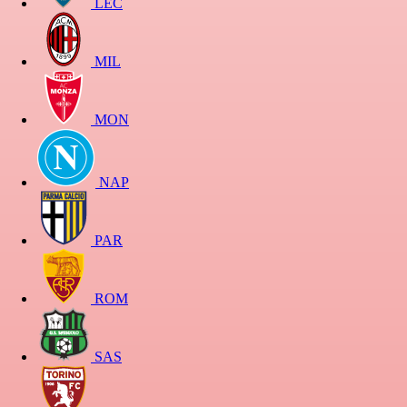
LEC
MIL
MON
NAP
PAR
ROM
SAS