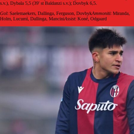
s.v.), Dybala 5,5 (39' st Baldanzi s.v.); Dovbyk 6,5.
Gol
: Saelemaekers, Dallinga, Ferguson, Dovbyk
Ammoniti
: Miranda,
Holm, Lucumì, Dallinga, Mancini
Assist
: Koné, Odgaard