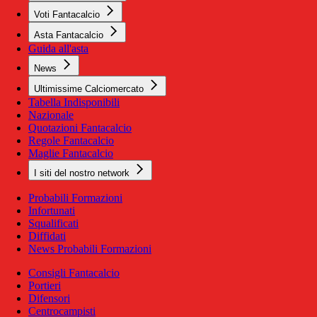
Voti Fantacalcio
Asta Fantacalcio
Guida all'asta
News
Ultimissime Calciomercato
Tabella Indisponibili
Nazionale
Quotazioni Fantacalcio
Regole Fantacalcio
Maglie Fantacalcio
I siti del nostro network
Probabili Formazioni
Infortunati
Squalificati
Diffidati
News Probabili Formazioni
Consigli Fantacalcio
Portieri
Difensori
Centrocampisti