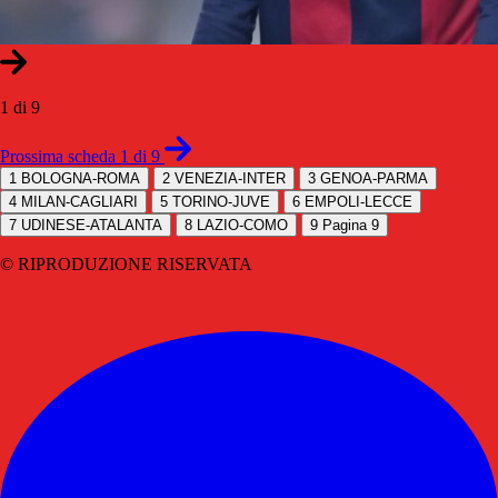
1 di 9
Prossima scheda 1 di 9
1
BOLOGNA-ROMA
2
VENEZIA-INTER
3
GENOA-PARMA
4
MILAN-CAGLIARI
5
TORINO-JUVE
6
EMPOLI-LECCE
7
UDINESE-ATALANTA
8
LAZIO-COMO
9
Pagina 9
© RIPRODUZIONE RISERVATA