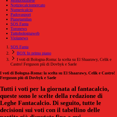
Mondoudinese
Notiziecalciomercato
Numericalcio
Padovasport
Pianetamilan
SOS Fanta
Toronews
Tuttobolognaweb
Violanews
SOS Fanta
BOX In primo piano
I voti di Bologna-Roma: la scelta su El Shaarawy, Celik e
Castro! Ferguson più di Dovbyk e Saele
I voti di Bologna-Roma: la scelta su El Shaarawy, Celik e Castro!
Ferguson più di Dovbyk e Saele
Tutti i voti per la giornata al fantacalcio,
queste sono le scelte della redazione di
Leghe Fantacalcio. Di seguito, tutte le
decisioni sui voti con il tabellino delle
partite già disputate fino a qui.