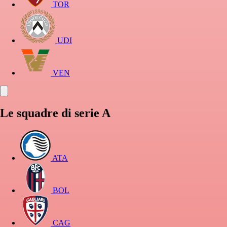
TOR
UDI
VEN
Le squadre di serie A
ATA
BOL
CAG