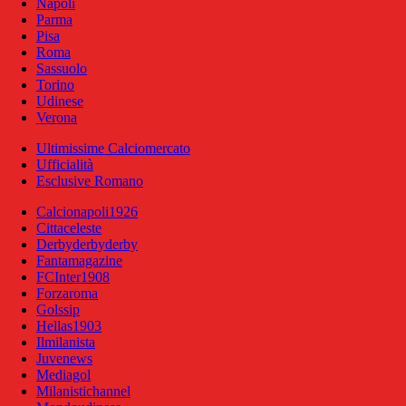
Napoli
Parma
Pisa
Roma
Sassuolo
Torino
Udinese
Verona
Ultimissime Calciomercato
Ufficialità
Esclusive Romano
Calcionapoli1926
Cittaceleste
Derbyderbyderby
Fantamagazine
FCInter1908
Forzaroma
Golssip
Hellas1903
Ilmilanista
Juvenews
Mediagol
Milanistichannel