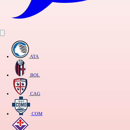
ATA
BOL
CAG
COM