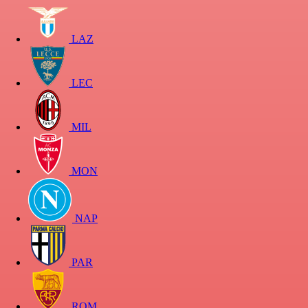
LAZ
LEC
MIL
MON
NAP
PAR
ROM