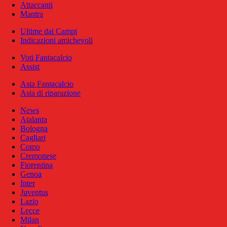
Attaccanti
Mantra
Ultime dai Campi
Indicazioni amichevoli
Voti Fantacalcio
Assist
Asta Fantacalcio
Asta di riparazione
News
Atalanta
Bologna
Cagliari
Como
Cremonese
Fiorentina
Genoa
Inter
Juventus
Lazio
Lecce
Milan