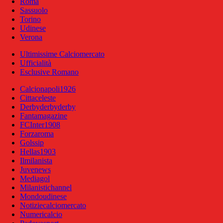
Roma
Sassuolo
Torino
Udinese
Verona
Ultimissime Calciomercato
Ufficialità
Esclusive Romano
Calcionapoli1926
Cittaceleste
Derbyderbyderby
Fantamagazine
FCInter1908
Forzaroma
Golssip
Hellas1903
Ilmilanista
Juvenews
Mediagol
Milanistichannel
Mondoudinese
Notiziecalciomercato
Numericalcio