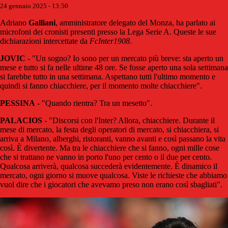
24 gennaio 2025 - 13:50
Adriano
Galliani
, amministratore delegato del Monza, ha parlato ai
microfoni dei cronisti presenti presso la Lega Serie A. Queste le sue
dichiarazioni intercettate da
FcInter1908
.
JOVIC
- "Un sogno? Io sono per un mercato più breve: sta aperto un
mese e tutto si fa nelle ultime 48 ore. Se fosse aperto una sola settimana
si farebbe tutto in una settimana. Aspettano tutti l'ultimo momento e
quindi si fanno chiacchiere, per il momento molte chiacchiere".
PESSINA
- "Quando rientra? Tra un mesetto".
PALACIOS
- "Discorsi con l'Inter? Allora, chiacchiere. Durante il
mese di mercato, la festa degli operatori di mercato, si chiacchiera, si
arriva a Milano, alberghi, ristoranti, vanno avanti e così passano la vita
così. È divertente. Ma tra le chiacchiere che si fanno, ogni mille cose
che si trattano ne vanno in porto l'uno per cento o il due per cento.
Qualcosa arriverà, qualcosa succederà evidentemente. È dinamico il
mercato, ogni giorno si muove qualcosa. Viste le richieste che abbiamo
vuol dire che i giocatori che avevamo preso non erano così sbagliati".