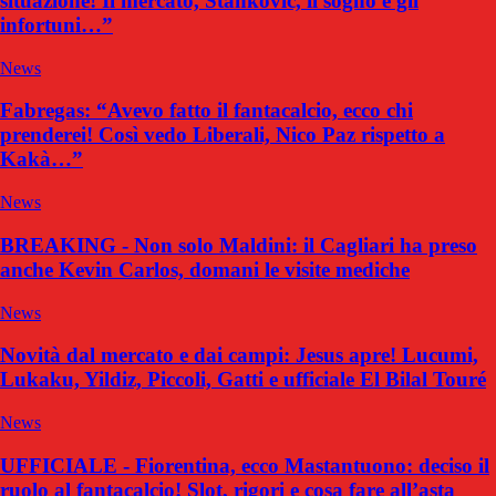
situazione! Il mercato, Stankovic, il sogno e gli
infortuni…”
News
Fabregas: “Avevo fatto il fantacalcio, ecco chi
prenderei! Così vedo Liberali, Nico Paz rispetto a
Kakà…”
News
BREAKING - Non solo Maldini: il Cagliari ha preso
anche Kevin Carlos, domani le visite mediche
News
Novità dal mercato e dai campi: Jesus apre! Lucumi,
Lukaku, Yildiz, Piccoli, Gatti e ufficiale El Bilal Touré
News
UFFICIALE - Fiorentina, ecco Mastantuono: deciso il
ruolo al fantacalcio! Slot, rigori e cosa fare all’asta