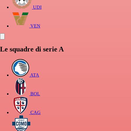
UDI
VEN
Le squadre di serie A
ATA
BOL
CAG