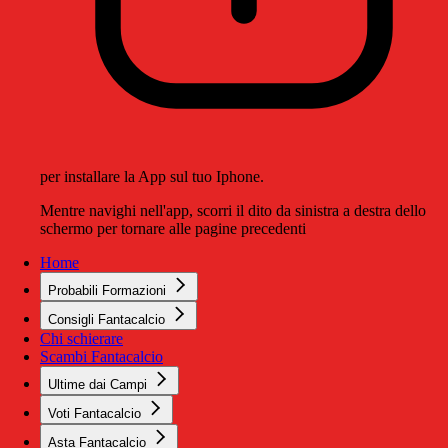
per installare la App sul tuo Iphone.
Mentre navighi nell'app, scorri il dito da sinistra a destra dello
schermo per tornare alle pagine precedenti
Home
Probabili Formazioni
Consigli Fantacalcio
Chi schierare
Scambi Fantacalcio
Ultime dai Campi
Voti Fantacalcio
Asta Fantacalcio