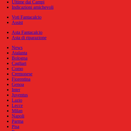
Ultime dai Campi
Indicazioni amichevoli
Voti Fantacalcio
Assist
Asta Fantacalcio
Asta di riparazione
News
Atalanta
Bologna
Cagliari
Como
Cremonese
Fiorentina
Genoa
Inter
Juventus
Lazio
Lecce
Milan
Napoli
Parma
Pisa