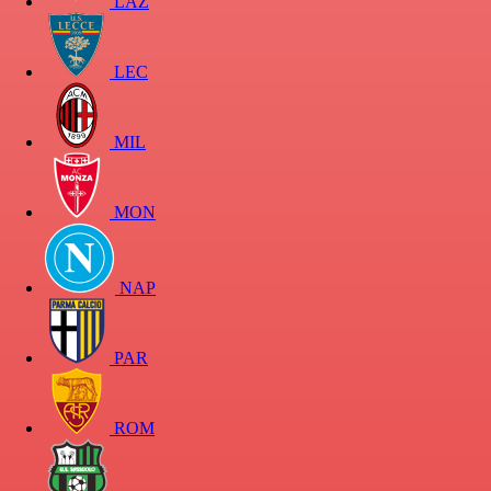
LAZ
LEC
MIL
MON
NAP
PAR
ROM