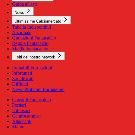
Guida all'asta
News
Ultimissime Calciomercato
Tabella Indisponibili
Nazionale
Quotazioni Fantacalcio
Regole Fantacalcio
Maglie Fantacalcio
I siti del nostro network
Probabili Formazioni
Infortunati
Squalificati
Diffidati
News Probabili Formazioni
Consigli Fantacalcio
Portieri
Difensori
Centrocampisti
Attaccanti
Mantra