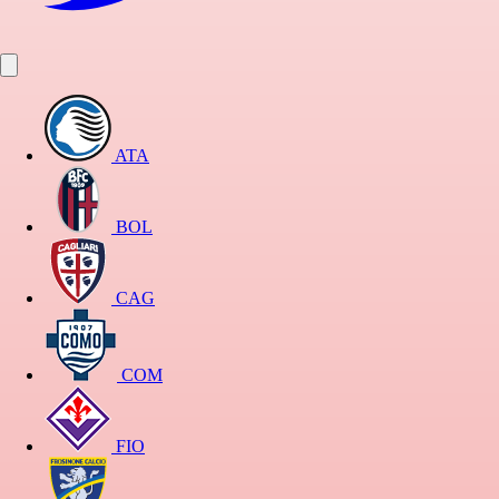
ATA
BOL
CAG
COM
FIO