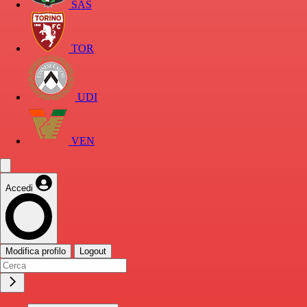
SAS
TOR
UDI
VEN
Accedi
Modifica profilo
Logout