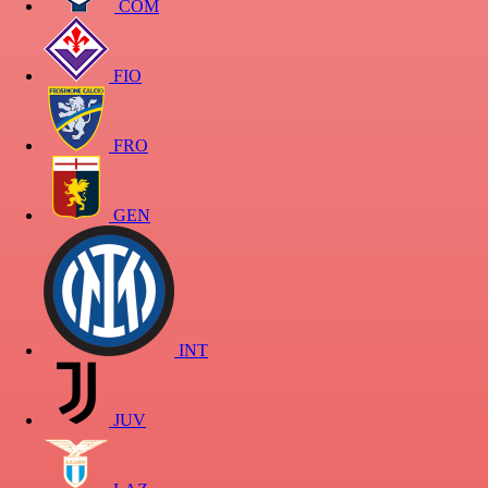
COM
FIO
FRO
GEN
INT
JUV