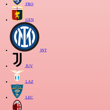
FRO
GEN
INT
JUV
LAZ
LEC