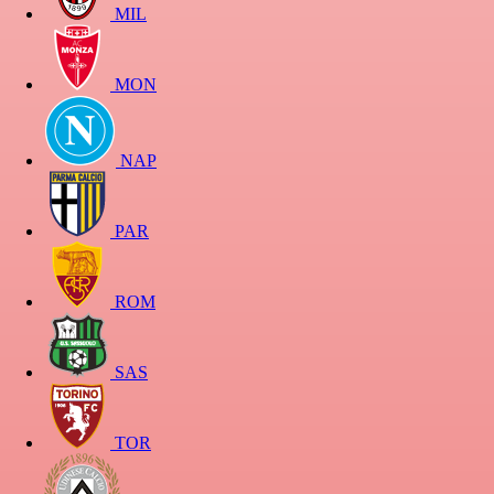
MIL
MON
NAP
PAR
ROM
SAS
TOR