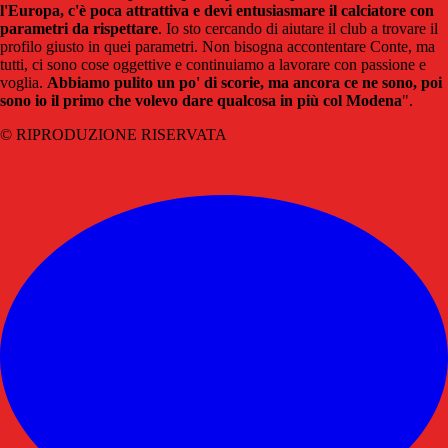
l'Europa, c'è poca attrattiva e devi entusiasmare il calciatore con
parametri da rispettare
. Io sto cercando di aiutare il club a trovare il
profilo giusto in quei parametri. Non bisogna accontentare Conte, ma
tutti, ci sono cose oggettive e continuiamo a lavorare con passione e
voglia.
Abbiamo pulito un po' di scorie, ma ancora ce ne sono, poi
sono io il primo che volevo dare qualcosa in più col Modena
".
© RIPRODUZIONE RISERVATA