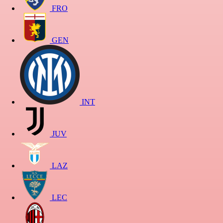
FRO
GEN
INT
JUV
LAZ
LEC