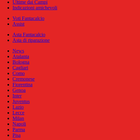
Ultime dai Campi
Indicazioni amichevoli
Voti Fantacalcio
Assist
Asta Fantacalcio
Asta di riparazione
News
Atalanta
Bologna
Cagliari
Como
Cremonese
Fiorentina
Genoa
Inter
Juventus
Lazio
Lecce
Milan
Napoli
Parma
Pisa