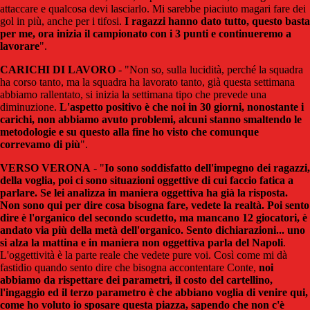
attaccare e qualcosa devi lasciarlo. Mi sarebbe piaciuto magari fare dei
gol in più, anche per i tifosi.
I ragazzi hanno dato tutto, questo basta
per me, ora inizia il campionato con i 3 punti e continueremo a
lavorare
".
CARICHI
DI LAVORO
- "Non so, sulla lucidità, perché la squadra
ha corso tanto, ma la squadra ha lavorato tanto, già questa settimana
abbiamo rallentato, si inizia la settimana tipo che prevede una
diminuzione.
L'aspetto positivo è che noi in 30 giorni, nonostante i
carichi, non abbiamo avuto problemi, alcuni stanno smaltendo le
metodologie e su questo alla fine ho visto che comunque
correvamo di più
".
VERSO VERONA
- "
Io sono soddisfatto dell'impegno dei ragazzi,
della voglia, poi ci sono situazioni oggettive di cui faccio fatica a
parlare. Se lei analizza in maniera oggettiva ha già la risposta.
Non sono qui per dire cosa bisogna fare, vedete la realtà. Poi sento
dire è l'organico del secondo scudetto, ma mancano 12 giocatori, è
andato via più della metà dell'organico. Sento dichiarazioni... uno
si alza la mattina e in maniera non oggettiva parla del Napoli
.
L'oggettività è la parte reale che vedete pure voi. Così come mi dà
fastidio quando sento dire che bisogna accontentare Conte,
noi
abbiamo da rispettare dei parametri, il costo del cartellino,
l'ingaggio ed il terzo parametro è che abbiano voglia di venire qui,
come ho voluto io sposare questa piazza, sapendo che non c'è