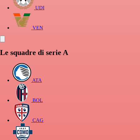
UDI
VEN
Le squadre di serie A
ATA
BOL
CAG