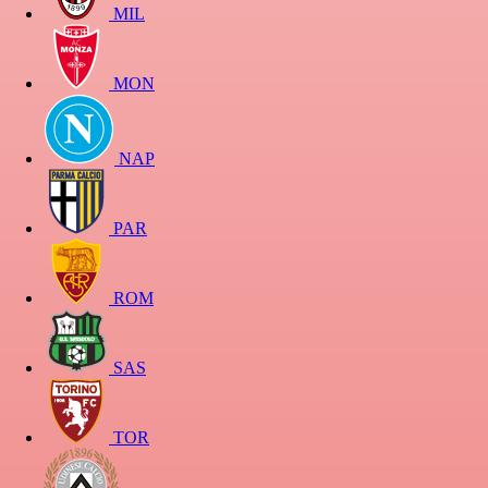
MIL
MON
NAP
PAR
ROM
SAS
TOR