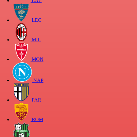
LAZ
LEC
MIL
MON
NAP
PAR
ROM