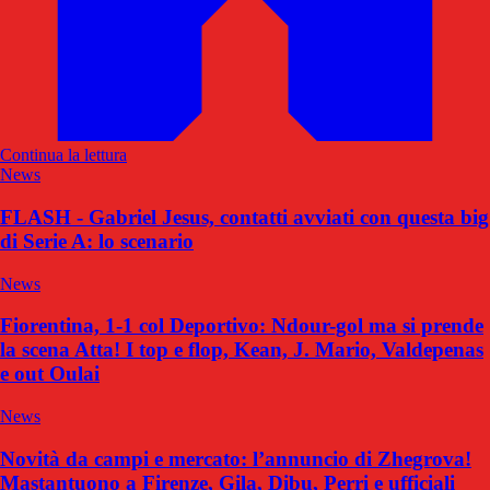
Continua la lettura
News
FLASH - Gabriel Jesus, contatti avviati con questa big
di Serie A: lo scenario
News
Fiorentina, 1-1 col Deportivo: Ndour-gol ma si prende
la scena Atta! I top e flop, Kean, J. Mario, Valdepenas
e out Oulai
News
Novità da campi e mercato: l’annuncio di Zhegrova!
Mastantuono a Firenze, Gila, Dibu, Perri e ufficiali