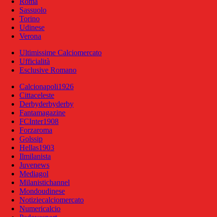
Roma
Sassuolo
Torino
Udinese
Verona
Ultimissime Calciomercato
Ufficialità
Esclusive Romano
Calcionapoli1926
Cittaceleste
Derbyderbyderby
Fantamagazine
FCInter1908
Forzaroma
Golssip
Hellas1903
Ilmilanista
Juvenews
Mediagol
Milanistichannel
Mondoudinese
Notiziecalciomercato
Numericalcio