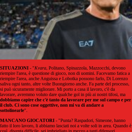
SITUAZIONI
- "
Kvara
, Politano, Spinazzola, Mazzocchi, devono
riempire l'area, è questione di gioco, non di uomini. Facevamo fatica a
riempire l'area, anche Anguissa e Lobotka possono farlo, Di Lorenzo
saliva ogni tanto, altre volte Buongiorno anche. Fa parte del processo,
si può sicuramente migliorare. Mi porto a casa il lavoro, c'è da
lavorare, avremmo voluto dare qualche gol in più ai nostri tifosi, ma
dobbiamo capire che c'è tanto da lavorare per me sul campo e per
il club. Ci sono cose oggettive, non mi va di andare a
sottolinearle
".
MANCANO GIOCATORI
- "Punta? Raspadori, Simeone, hanno
fatto il loro lavoro, li abbiamo lasciati noi a volte soli in area. Quando è
così, diventa difficile, sei imbrigliato in mezzo a tanti difensori