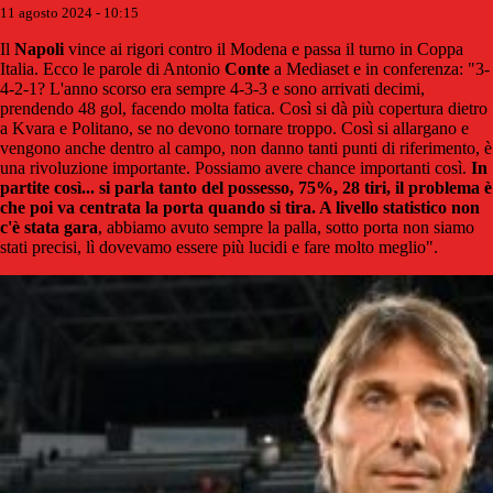
11 agosto 2024 - 10:15
Il
Napoli
vince ai rigori contro il Modena e passa il turno in Coppa
Italia. Ecco le parole di Antonio
Conte
a Mediaset e in conferenza: "3-
4-2-1? L'anno scorso era sempre 4-3-3 e sono arrivati decimi,
prendendo 48 gol, facendo molta fatica. Così si dà più copertura dietro
a Kvara e Politano, se no devono tornare troppo. Così si allargano e
vengono anche dentro al campo, non danno tanti punti di riferimento, è
una rivoluzione importante. Possiamo avere chance importanti così.
In
partite così... si parla tanto del possesso, 75%, 28 tiri, il problema è
che poi va centrata la porta quando si tira. A livello statistico non
c'è stata gara
, abbiamo avuto sempre la palla, sotto porta non siamo
stati precisi, lì dovevamo essere più lucidi e fare molto meglio".