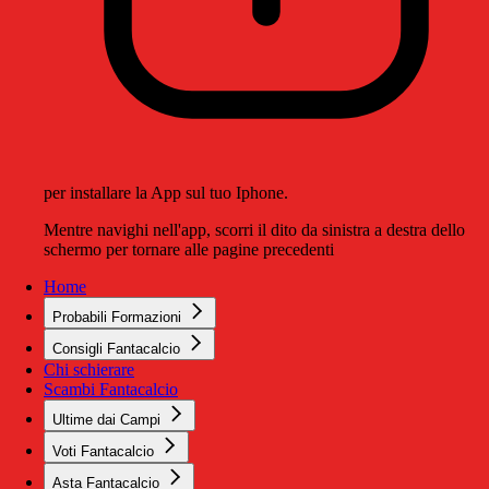
per installare la App sul tuo Iphone.
Mentre navighi nell'app, scorri il dito da sinistra a destra dello
schermo per tornare alle pagine precedenti
Home
Probabili Formazioni
Consigli Fantacalcio
Chi schierare
Scambi Fantacalcio
Ultime dai Campi
Voti Fantacalcio
Asta Fantacalcio