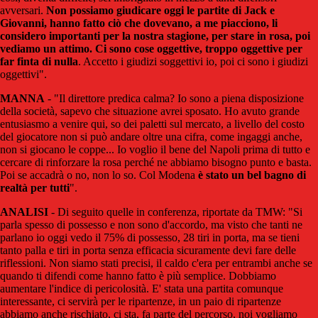
avversari.
Non possiamo giudicare oggi le partite di Jack e
Giovanni, hanno fatto ciò che dovevano, a me piacciono, li
considero importanti per la nostra stagione, per stare in rosa, poi
vediamo un attimo. Ci sono cose oggettive, troppo oggettive per
far finta di nulla
. Accetto i giudizi soggettivi io, poi ci sono i giudizi
oggettivi".
MANNA
- "Il direttore predica calma? Io sono a piena disposizione
della società, sapevo che situazione avrei sposato. Ho avuto grande
entusiasmo a venire qui, so dei paletti sul mercato, a livello del costo
del giocatore non si può andare oltre una cifra, come ingaggi anche,
non si giocano le coppe... Io voglio il bene del Napoli prima di tutto e
cercare di rinforzare la rosa perché ne abbiamo bisogno punto e basta.
Poi se accadrà o no, non lo so. Col Modena
è stato un bel bagno di
realtà per tutti
".
ANALISI
- Di seguito quelle in conferenza, riportate da TMW: "Si
parla spesso di possesso e non sono d'accordo, ma visto che tanti ne
parlano io oggi vedo il 75% di possesso, 28 tiri in porta, ma se tieni
tanto palla e tiri in porta senza efficacia sicuramente devi fare delle
riflessioni. Non siamo stati precisi, il caldo c'era per entrambi anche se
quando ti difendi come hanno fatto è più semplice. Dobbiamo
aumentare l'indice di pericolosità. E' stata una partita comunque
interessante, ci servirà per le ripartenze, in un paio di ripartenze
abbiamo anche rischiato, ci sta, fa parte del percorso, noi vogliamo