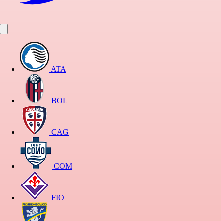
ATA
BOL
CAG
COM
FIO