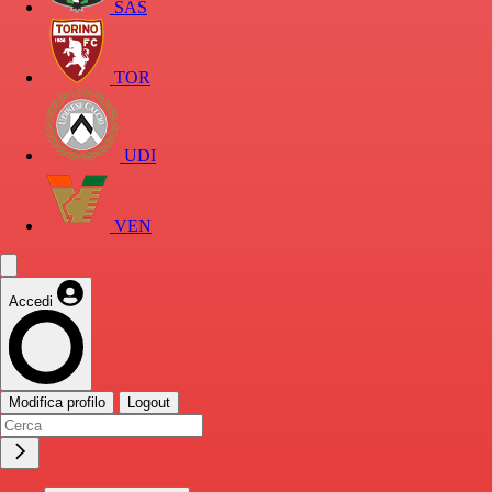
SAS
TOR
UDI
VEN
Accedi
Modifica profilo
Logout