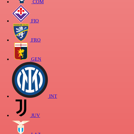
COM
FIO
FRO
GEN
INT
JUV