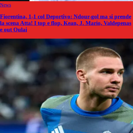
News
Fiorentina, 1-1 col Deportivo: Ndour-gol ma si prende
la scena Atta! I top e flop, Kean, J. Mario, Valdepenas
e out Oulai