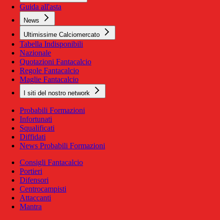
Guida all'asta
News
Ultimissime Calciomercato
Tabella Indisponibili
Nazionale
Quotazioni Fantacalcio
Regole Fantacalcio
Maglie Fantacalcio
I siti del nostro network
Probabili Formazioni
Infortunati
Squalificati
Diffidati
News Probabili Formazioni
Consigli Fantacalcio
Portieri
Difensori
Centrocampisti
Attaccanti
Mantra