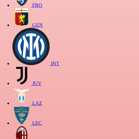
FRO
GEN
INT
JUV
LAZ
LEC