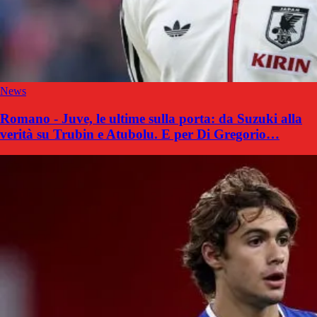
News
Romano - Juve, le ultime sulla porta: da Suzuki alla
verità su Trubin e Atubolu. E per Di Gregorio…