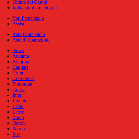
Ultime dai Campi
Indicazioni amichevoli
Voti Fantacalcio
Assist
Asta Fantacalcio
Asta di riparazione
News
Atalanta
Bologna
Cagliari
Como
Cremonese
Fiorentina
Genoa
Inter
Juventus
Lazio
Lecce
Milan
Napoli
Parma
Pisa