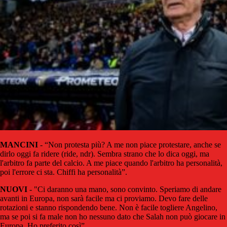
MANCINI
- “Non protesta più? A me non piace protestare, anche se
dirlo oggi fa ridere (ride, ndr). Sembra strano che lo dica oggi, ma
l'arbitro fa parte del calcio. A me piace quando l'arbitro ha personalità,
poi l'errore ci sta. Chiffi ha personalità”.
NUOVI
- "Ci daranno una mano, sono convinto. Speriamo di andare
avanti in Europa, non sarà facile ma ci proviamo. Devo fare delle
rotazioni e stanno rispondendo bene. Non è facile togliere Angelino,
ma se poi si fa male non ho nessuno dato che Salah non può giocare in
Europa. Ho preferito così”.