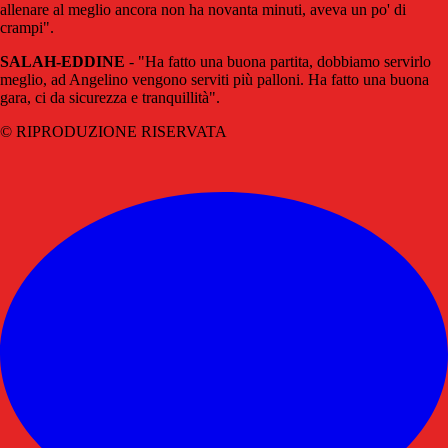
allenare al meglio ancora non ha novanta minuti, aveva un po' di
crampi".
SALAH-EDDINE
- "Ha fatto una buona partita, dobbiamo servirlo
meglio, ad Angelino vengono serviti più palloni. Ha fatto una buona
gara, ci da sicurezza e tranquillità".
© RIPRODUZIONE RISERVATA