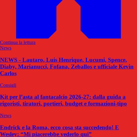
Continua la lettura
News
NEWS - Lautaro, Luis Henrique, Lucumi, Spence,
Diaby, Marianucci, Fofana, Zeballos e ufficiale Kevin
Carlos
Consigli
Kit per l’asta al fantacalcio 2026-27: dalla guida a
rigoristi, tiratori, portieri, budget e formazioni-tipo
News
Endrick e la Roma, ecco cosa sta succedendo! E
Wesley: “Mi piacerebbe vederlo qui”