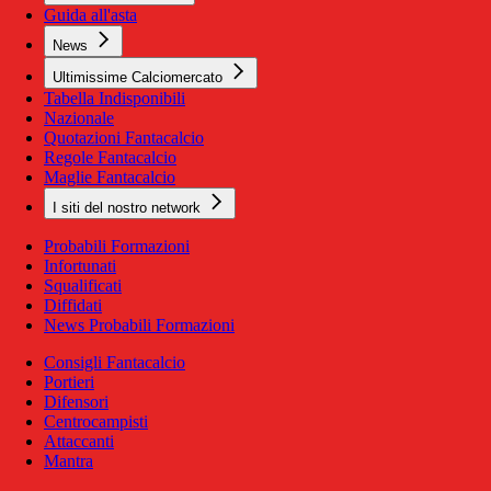
Guida all'asta
News
Ultimissime Calciomercato
Tabella Indisponibili
Nazionale
Quotazioni Fantacalcio
Regole Fantacalcio
Maglie Fantacalcio
I siti del nostro network
Probabili Formazioni
Infortunati
Squalificati
Diffidati
News Probabili Formazioni
Consigli Fantacalcio
Portieri
Difensori
Centrocampisti
Attaccanti
Mantra