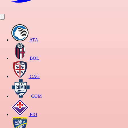
ATA
BOL
CAG
COM
FIO