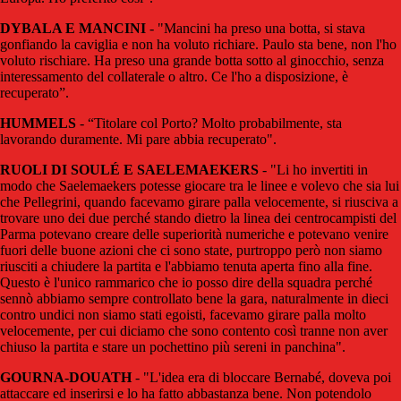
DYBALA E MANCINI
- "Mancini ha preso una botta, si stava
gonfiando la caviglia e non ha voluto richiare. Paulo sta bene, non l'ho
voluto rischiare. Ha preso una grande botta sotto al ginocchio, senza
interessamento del collaterale o altro. Ce l'ho a disposizione, è
recuperato”.
HUMMELS
- “Titolare col Porto? Molto probabilmente, sta
lavorando duramente. Mi pare abbia recuperato".
RUOLI DI SOULÉ E SAELEMAEKERS
- "Li ho invertiti in
modo che Saelemaekers potesse giocare tra le linee e volevo che sia lui
che Pellegrini, quando facevamo girare palla velocemente, si riusciva a
trovare uno dei due perché stando dietro la linea dei centrocampisti del
Parma potevano creare delle superiorità numeriche e potevano venire
fuori delle buone azioni che ci sono state, purtroppo però non siamo
riusciti a chiudere la partita e l'abbiamo tenuta aperta fino alla fine.
Questo è l'unico rammarico che io posso dire della squadra perché
sennò abbiamo sempre controllato bene la gara, naturalmente in dieci
contro undici non siamo stati egoisti, facevamo girare palla molto
velocemente, per cui diciamo che sono contento così tranne non aver
chiuso la partita e stare un pochettino più sereni in panchina".
GOURNA-DOUATH
- "L'idea era di bloccare Bernabé, doveva poi
attaccare ed inserirsi e lo ha fatto abbastanza bene. Non potendolo