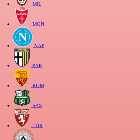
MIL
MON
NAP
PAR
ROM
SAS
TOR