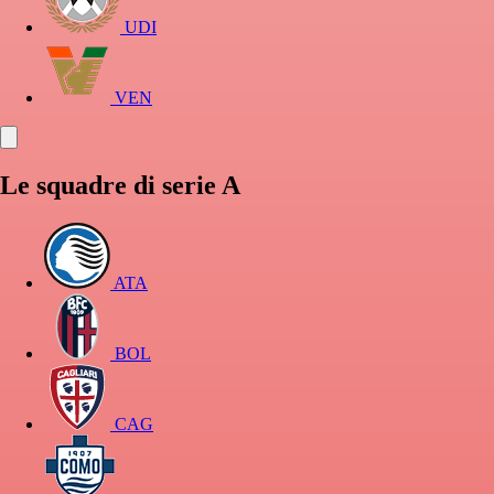
UDI
VEN
Le squadre di serie A
ATA
BOL
CAG