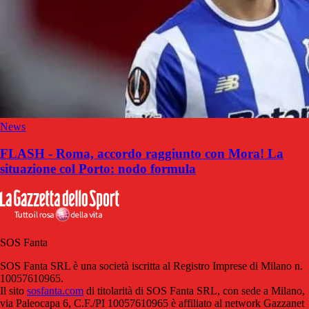
News
FLASH - Roma, accordo raggiunto con Mora! La
situazione col Porto: nodo formula
SOS Fanta
SOS Fanta SRL è una società iscritta al Registro Imprese di Milano n.
10057610965.
Il sito
sosfanta.com
di titolarità di SOS Fanta SRL, con sede a Milano,
via Paleocapa 6, C.F./PI 10057610965 è affiliato al network Gazzanet