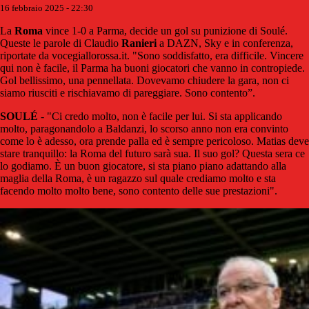
16 febbraio 2025 - 22:30
La
Roma
vince 1-0 a Parma, decide un gol su punizione di Soulé.
Queste le parole di Claudio
Ranieri
a DAZN, Sky e in conferenza,
riportate da vocegiallorossa.it. "Sono soddisfatto, era difficile. Vincere
qui non è facile, il Parma ha buoni giocatori che vanno in contropiede.
Gol bellissimo, una pennellata. Dovevamo chiudere la gara, non ci
siamo riusciti e rischiavamo di pareggiare. Sono contento”.
SOULÉ
- "Ci credo molto, non è facile per lui. Si sta applicando
molto, paragonandolo a Baldanzi, lo scorso anno non era convinto
come lo è adesso, ora prende palla ed è sempre pericoloso. Matias deve
stare tranquillo: la Roma del futuro sarà sua. Il suo gol? Questa sera ce
lo godiamo. È un buon giocatore, si sta piano piano adattando alla
maglia della Roma, è un ragazzo sul quale crediamo molto e sta
facendo molto molto bene, sono contento delle sue prestazioni".