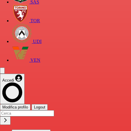
SAS
TOR
UDI
VEN
Accedi
Modifica profilo
Logout