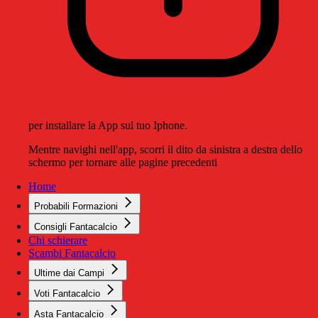
per installare la App sul tuo Iphone.
Mentre navighi nell'app, scorri il dito da sinistra a destra dello
schermo per tornare alle pagine precedenti
Home
Probabili Formazioni
Consigli Fantacalcio
Chi schierare
Scambi Fantacalcio
Ultime dai Campi
Voti Fantacalcio
Asta Fantacalcio