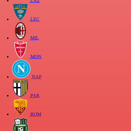
LAZ
LEC
MIL
MON
NAP
PAR
ROM