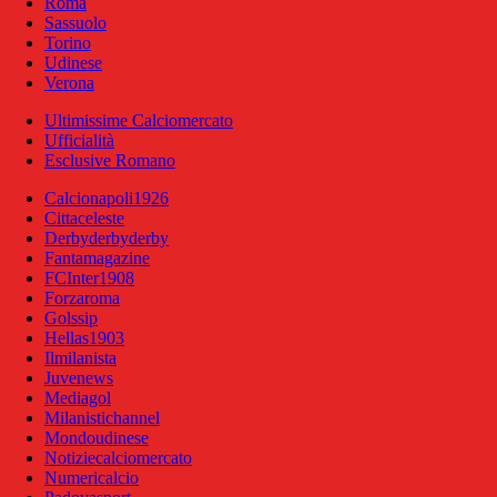
Roma
Sassuolo
Torino
Udinese
Verona
Ultimissime Calciomercato
Ufficialità
Esclusive Romano
Calcionapoli1926
Cittaceleste
Derbyderbyderby
Fantamagazine
FCInter1908
Forzaroma
Golssip
Hellas1903
Ilmilanista
Juvenews
Mediagol
Milanistichannel
Mondoudinese
Notiziecalciomercato
Numericalcio