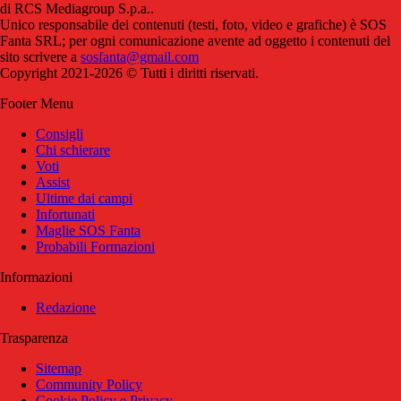
di RCS Mediagroup S.p.a..
Unico responsabile dei contenuti (testi, foto, video e grafiche) è SOS
Fanta SRL; per ogni comunicazione avente ad oggetto i contenuti del
sito scrivere a
sosfanta@gmail.com
Copyright 2021-2026 © Tutti i diritti riservati.
Footer Menu
Consigli
Chi schierare
Voti
Assist
Ultime dai campi
Infortunati
Maglie SOS Fanta
Probabili Formazioni
Informazioni
Redazione
Trasparenza
Sitemap
Community Policy
Cookie Policy e Privacy