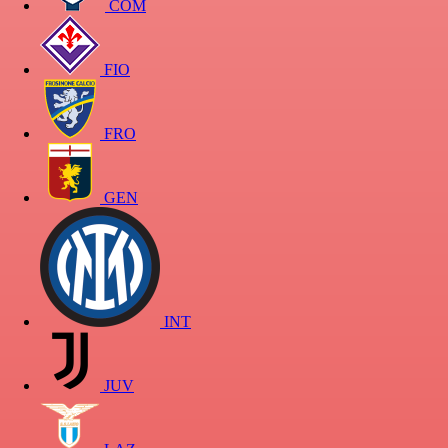
COM
FIO
FRO
GEN
INT
JUV