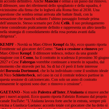
in accordo definitivo. Anche
Mancini
è ormai a un passo dal rinnovo.
Il difensore, uno dei riferimenti dello spogliatoio e della squadra, è
vicinissimo alla firma che lo legherà alla Roma fino al 2030. Una
questione che sembra ormai arrivata alle battute finali, con la
sensazione che manchi soltanto l’ultimo passaggio formale prima
dell’annuncio. Stesso scenario per Zeki
Celik
. Il suo prolungamento
viene considerato praticamente definito e rappresenta un altro tassello
nella strategia di consolidamento della rosa portata avanti dalla
dirigenza".
KEMPF
- Novità su Marc-Oliver
Kempf
da
Sky
, ecco quanto riporta
l'emittente sul giocatore del Como: "
Sarà o cessione o rinnovo
per
Marc-Oliver
Kempf
. Il difensore tedesco, reduce da una grande
stagione con il
Como
, ha il contratto in scadenza il prossimo 30 giugno
2027 e Cesc
Fabregas
vorrebbe continuare a tenerlo in squadra, dal
momento che stravede per lui. Su di lui c'è però il forte interesse
del
Borussia Dortmund
, che lo ha individuato come il sostituto ideale
di Nico
Schlotterbeck
, nel caso in cui il centrale tedesco partisse in
questa sessione di calciomercato. Con solo un anno di contratto
rimanente le opzioni sono due: o rinnovo o cessione".
GAETANO
- Non solo
Palestra
all'Inter
,
l'Atalanta
si muove anche
per i nuovi acquisti. Ecco quanto riporta Fabrizio Romano dal proprio
canale
YouTube
: "L'Atalanta lavora forte anche in entrata, sempre più
vicina a Gianluca Gaetano: accordo totale col giocatore che ha detto sì