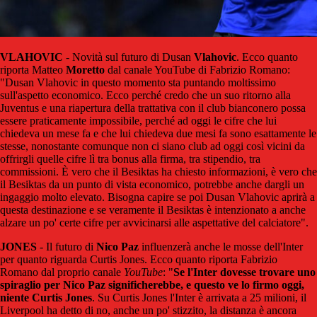
VLAHOVIC
- Novità sul futuro di Dusan
Vlahovic
. Ecco quanto
riporta Matteo
Moretto
dal canale YouTube di Fabrizio Romano:
"Dusan Vlahovic in questo momento sta puntando moltissimo
sull'aspetto economico. Ecco perché credo che un suo ritorno alla
Juventus e una riapertura della trattativa con il club bianconero possa
essere praticamente impossibile, perché ad oggi le cifre che lui
chiedeva un mese fa e che lui chiedeva due mesi fa sono esattamente le
stesse, nonostante comunque non ci siano club ad oggi così vicini da
offrirgli quelle cifre lì tra bonus alla firma, tra stipendio, tra
commissioni. È vero che il Besiktas ha chiesto informazioni, è vero che
il Besiktas da un punto di vista economico, potrebbe anche dargli un
ingaggio molto elevato. Bisogna capire se poi Dusan Vlahovic aprirà a
questa destinazione e se veramente il Besiktas è intenzionato a anche
alzare un po' certe cifre per avvicinarsi alle aspettative del calciatore".
JONES
- Il futuro di
Nico
Paz
influenzerà anche le mosse dell'Inter
per quanto riguarda Curtis Jones. Ecco quanto riporta Fabrizio
Romano dal proprio canale
YouTube
: "
Se l'Inter dovesse trovare uno
spiraglio per Nico Paz significherebbe, e questo ve lo firmo oggi,
niente Curtis Jones
. Su Curtis Jones l'Inter è arrivata a 25 milioni, il
Liverpool ha detto di no, anche un po' stizzito, la distanza è ancora