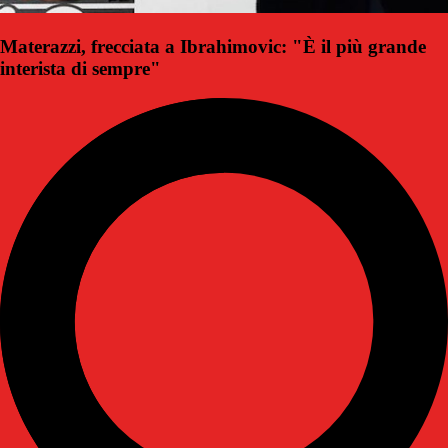
Materazzi, frecciata a Ibrahimovic: "È il più grande
interista di sempre"