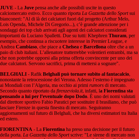
JUVE
- La
Juve
pensa anche alle possibili uscite in questo
calciomercato estivo. Ecco quanto riporta
La Gazzetta dello Sport
sui
bianconeri: "Al di là dei calciatori fuori dal progetto (Arthur Melo,
Lois Openda, Michele Di Gregorio...), c’è grande attenzione per i
sondaggi dei top club arrivati agli agenti dei calciatori considerati
importanti da Luciano Spalletti. Due su tutti: Khephren
Thuram
, per
esempio, che continua a riscuotere interesse in Premier League, e
Andrea
Cambiaso
, che piace a
Chelsea
e
Barcellona
oltre che a un
paio di club italiani. L’allenatore tratterrebbe volentieri entrambi, ma sa
che non potrebbe opporsi alla prima offerta convincente per uno dei
due calciatori. Servono sacrifici, prima di mettersi a sognare".
BELGHALI
- Rafik
Belghali può tornare subito al fantacalcio
,
nonostante la retrocessione del Verona. Adesso l’esterno è impegnato
ai Mondiali con l’Algeria, ma occhio ai primi
rumors
di mercato.
Secondo quanto riportato da
firenzeviola.it
, infatti, l
a Fiorentina sta
pensando a lui per l’eventuale dopo Dodo
. È uno dei nomi valutati
dal direttore sportivo Fabio Paratici per sostituire il brasiliano, che può
lasciare Firenze in questa finestra di mercato. Seguiranno
aggiornamenti sul futuro di Belghali, che ha diversi estimatori tra Italia
ed estero.
FIORENTINA
- La
Fiorentina
ha preso una decisione per il futuro
della porta.
La Gazzetta dello Sport
scrive: "Le sirene di mercato non