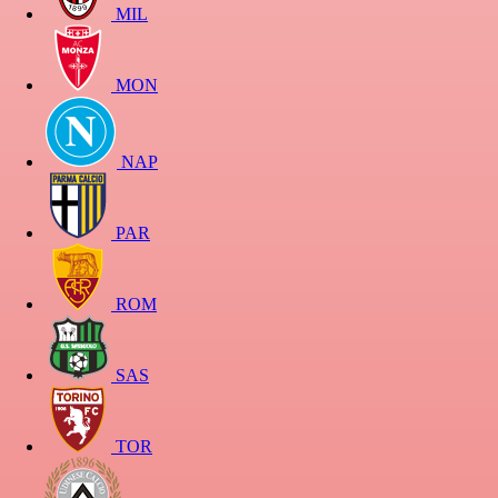
MIL
MON
NAP
PAR
ROM
SAS
TOR