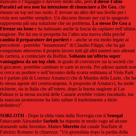
mancano e l’ingaggio è davvero molto alto, però
il diesse Fabio
Paratici ad ora non ha intenzione di rinunciare a De Gea
, che
rimane un top nel suo ruolo. E trovare un altro del suo livello per i
viola non sarebbe semplice. Un discorso lineare per cui lo spagnolo
rappresenta più una soluzione che un problema.
Lo stesso De Gea a
Firenze sta bene
e ha indossato anche la fascia da capitano nell’ultima
stagione. Per lui ora si prospetta fra l’altro una nuova sfida perché
cambia il preparatore dei portieri
e - anche se era molto legato ai
precedenti - potrebbe “innamorarsi” di Claudio Filippi, che ha già
conquistato attraverso il proprio lavoro tutti gli altri numeri uno allenati
in carriera, a cominciare da Buffon.
Soltanto un’offerta super
vantaggiosa da un top club
, in grado di convincere sia la società che
il giocatore, potrebbe cambiare le carte in tavola. Per adesso quindi non
si cerca un portiere e nell’incontro della scorsa settimana al Viola Park
si è parlato più di Lorenzo Amatucci che di Mandas della Lazio, che ha
lo stesso agente del centrocampista. A proposito di Amatucci, ha molte
richieste, sia in Italia che all’estero, dopo la buona stagione al Las
Palmas (e la stessa società delle Canarie avrebbe voluto riscattarlo, ma
la mancata promozione ha fatto saltare il trasferimento a titolo
definitivo)".
SORLOTH
- Dopo la sfida vinta dalla Norvegia con il
Senegal
l'attaccante Alexander
Sorloth
ha risposto in modo vago ad alcune
domande sulla Juventus. Matteo
Moretto
dal canale
YouTube
di
Fabrizio Romano fa chiarezza: "Un giornalista dopo la partita della