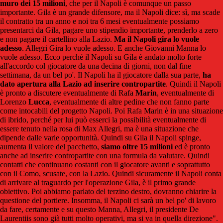
muro dei 15 milioni
, che per il Napoli è comunque un passo
importante. Gila è un grande difensore, ma il Napoli dice: sì, ma scade
il contratto tra un anno e noi tra 6 mesi eventualmente possiamo
presentarci da Gila, pagare uno stipendio importante, prenderlo a zero
e non pagare il cartellino alla Lazio.
Ma il Napoli gira lo vuole
adesso
. Allegri Gira lo vuole adesso. E anche Giovanni Manna lo
vuole adesso. Ecco perché il Napoli su Gila è andato molto forte
all'accordo col giocatore da una decina di giorni, non dal fine
settimana, da un bel po'. Il Napoli ha il giocatore dalla sua parte,
ha
dato apertura alla Lazio ad inserire contropartite
. Quindi il Napoli
è pronto a discutere eventualmente di Rafa
Marin
, eventualmente di
Lorenzo
Lucca
, eventualmente di altre pedine che non fanno parte
come intocabili del progetto Napoli. Poi Rafa Marin è in una situazione
di ibrido, perché per lui può esserci la possibilità eventualmente di
essere tenuto nella rosa di Max Allegri, ma è una situazione che
dipende dalle varie opportunità. Quindi su Gila il Napoli spinge,
aumenta il valore del pacchetto,
siamo oltre 15 milioni
ed è pronto
anche ad inserire contropartite con una formula da valutare. Quindi
contatti che continuano costanti con il giocatore avanti e soprattutto
con il Como, scusate, con la Lazio. Quindi sicuramente il Napoli conta
di arrivare al traguardo per l'operazione Gila, è il primo grande
obiettivo. Poi abbiamo parlato del terzino destro, dovranno chiarire la
questione del portiere. Insomma, il Napoli ci sarà un bel po' di lavoro
da fare, certamente e su questo Manna, Allegri, il presidente De
Laurentiis sono già tutti molto operativi, ma si va in quella direzione".