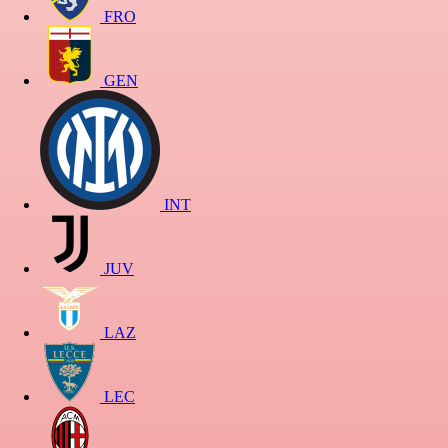
FRO
GEN
INT
JUV
LAZ
LEC