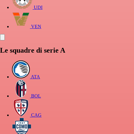
UDI
VEN
Le squadre di serie A
ATA
BOL
CAG