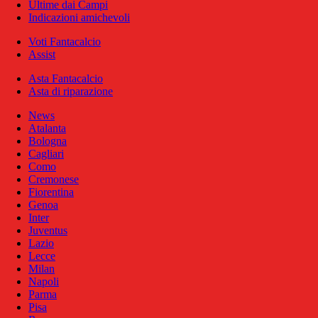
Ultime dai Campi
Indicazioni amichevoli
Voti Fantacalcio
Assist
Asta Fantacalcio
Asta di riparazione
News
Atalanta
Bologna
Cagliari
Como
Cremonese
Fiorentina
Genoa
Inter
Juventus
Lazio
Lecce
Milan
Napoli
Parma
Pisa