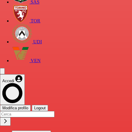
SAS
TOR
UDI
VEN
Accedi
Modifica profilo
Logout