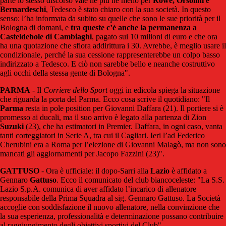
parte lo stesso discorso vale né più né meno per
Rowe, Orsolini e
Bernardeschi
, Tedesco è stato chiaro con la sua società. In questo
senso: l’ha informata da subito su quelle che sono le sue priorità per il
Bologna di domani, e
tra queste c’è anche la permanenza a
Casteldebole di Cambiaghi
, pagato sui 10 milioni di euro e che ora
ha una quotazione che sfiora addirittura i 30. Avrebbe, è meglio usare il
condizionale, perché la sua cessione rappresenterebbe un colpo basso
indirizzato a Tedesco. E ciò non sarebbe bello e neanche costruttivo
agli occhi della stessa gente di Bologna".
PARMA
-
Il
Corriere dello Sport
oggi in edicola spiega la situazione
che riguarda la porta del Parma. Ecco cosa scrive il quotidiano: "Il
Parma
resta in pole position per Giovanni
Daffara
(21). Il portiere si è
promesso ai ducali, ma il suo arrivo è legato alla partenza di Zion
Suzuki
(23), che ha estimatori in Premier. Daffara, in ogni caso, vanta
tanti corteggiatori in Serie A, tra cui il Cagliari. Ieri l’ad Federico
Cherubini era a Roma per l’elezione di Giovanni Malagò, ma non sono
mancati gli aggiornamenti per Jacopo
Fazzini
(23)".
GATTUSO
- Ora è ufficiale: il dopo-Sarri alla
Lazio
è affidato a
Gennaro
Gattuso
. Ecco il comunicato del club biancoceleste: "La S.S.
Lazio S.p.A. comunica di aver affidato l’incarico di allenatore
responsabile della Prima Squadra al sig. Gennaro Gattuso. La Società
accoglie con soddisfazione il nuovo allenatore, nella convinzione che
la sua esperienza, professionalità e determinazione possano contribuire
al raggiungimento degli obiettivi sportivi del Club".