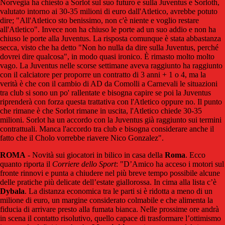
Norvegia ha chiesto a Sorlot sul suo futuro e sulla Juventus e Sorloth,
valutato intorno ai 30-35 milioni di euro dall'Atletico, avrebbe potuto
dire; "All'Atletico sto benissimo, non c'è niente e voglio restare
all'Atletico". Invece non ha chiuso le porte ad un suo addio e non ha
chiuso le porte alla Juventus. La risposta comunque è stata abbastanza
secca, visto che ha detto "Non ho nulla da dire sulla Juventus, perché
dovrei dire qualcosa", in modo quasi ironico. È rimasto molto molto
vago. La Juventus nelle scorse settimane aveva raggiunto ha raggiunto
con il calciatore per proporre un contratto di 3 anni + 1 o 4, ma la
verità è che con il cambio di AD da Comolli a Carnevali le situazioni
tra club si sono un po' rallentate e bisogna capire se poi la Juventus
riprenderà con forza questa trattativa con l'Atletico oppure no. Il punto
che rimane è che Sorlot rimane in uscita, l'Atletico chiede 30-35
milioni. Sorlot ha un accordo con la Juventus già raggiunto sui termini
contrattuali. Manca l'accordo tra club e bisogna considerare anche il
fatto che il Cholo vorrebbe riavere Nico Gonzalez".
ROMA
- Novità sui giocatori in bilico in casa della
Roma
. Ecco
quanto riporta il
Corriere dello Sport
: "D’Amico ha acceso i motori sul
fronte rinnovi e punta a chiudere nel più breve tempo possibile alcune
delle pratiche più delicate dell’estate giallorossa. In cima alla lista c’è
Dybala
. La distanza economica tra le parti si è ridotta a meno di un
milione di euro, un margine considerato colmabile e che alimenta la
fiducia di arrivare presto alla fumata bianca. Nelle prossime ore andrà
in scena il contatto risolutivo, quello capace di trasformare l’ottimismo