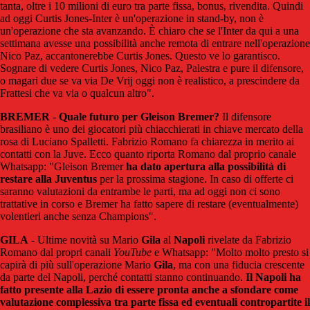
tanta, oltre i 10 milioni di euro tra parte fissa, bonus, rivendita. Quindi
ad oggi Curtis Jones-Inter è un'operazione in stand-by, non è
un'operazione che sta avanzando. È chiaro che se l'Inter da qui a una
settimana avesse una possibilità anche remota di entrare nell'operazione
Nico Paz, accantonerebbe Curtis Jones. Questo ve lo garantisco.
Sognare di vedere Curtis Jones, Nico Paz, Palestra e pure il difensore,
o magari due se va via De Vrij oggi non è realistico, a prescindere da
Frattesi che va via o qualcun altro".
BREMER
-
Quale futuro per Gleison Bremer?
Il difensore
brasiliano è uno dei giocatori più chiacchierati in chiave mercato della
rosa di Luciano Spalletti. Fabrizio Romano fa chiarezza in merito ai
contatti con la Juve. Ecco quanto riporta Romano dal proprio canale
Whatsapp: "Gleison Bremer
ha dato apertura alla possibilità di
restare alla Juventus
per la prossima stagione. In caso di offerte ci
saranno valutazioni da entrambe le parti, ma ad oggi non ci sono
trattative in corso e Bremer ha fatto sapere di restare (eventualmente)
volentieri anche senza Champions".
GILA
- Ultime novità su Mario
Gila
al
Napoli
rivelate da Fabrizio
Romano dal propri canali
YouTube
e Whatsapp: "Molto molto presto si
capirà di più sull'operazione Mario
Gila
, ma con una fiducia crescente
da parte del Napoli, perché contatti stanno continuando.
Il Napoli ha
fatto presente alla Lazio di essere pronta anche a sfondare come
valutazione complessiva tra parte fissa ed eventuali contropartite il