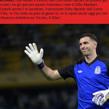
eccessivi
, cioè andare a mettere una cifra molto alta per un portiere già
avanti con gli anni per quanto fortissimo come il Dibu Martinez.
Quindi questa è la questione, l'operazione Dibu dipende dall'Aston
Villa, ve l'ho detto un paio di giorni fa, ve lo ripeto anche oggi per fare
chiarezza definitiva tra Vicario, il Dibu".