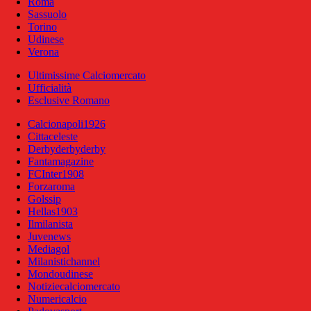
Roma
Sassuolo
Torino
Udinese
Verona
Ultimissime Calciomercato
Ufficialità
Esclusive Romano
Calcionapoli1926
Cittaceleste
Derbyderbyderby
Fantamagazine
FCInter1908
Forzaroma
Golssip
Hellas1903
Ilmilanista
Juvenews
Mediagol
Milanistichannel
Mondoudinese
Notiziecalciomercato
Numericalcio