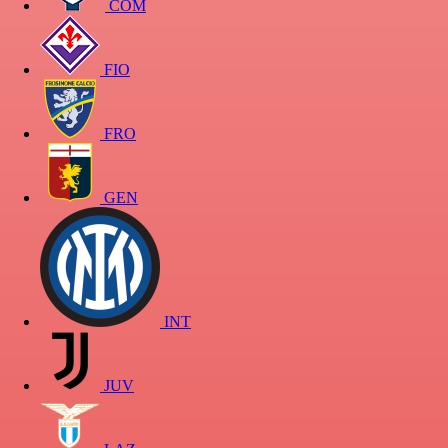
COM
FIO
FRO
GEN
INT
JUV