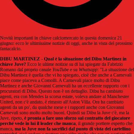
Novità importanti in chiave calciomercato in questa domenica 21
giugno: ecco le ultimissime notizie di oggi, anche in vista del prossimo
fantacalcio.
DIBU MARTINEZ
-
Qual è la situazione del Dibu Martinez in
chiave Juve?
Ecco le ultime notizie su di lui spiegate da Fabrizio
Romano dal proprio canale
YouTube
e su
Whatsapp
: "La situazione del
Dibu Martinez è quella che vi ho spiegato, cioè che anche a Carnevali
piace come piaceva a Comolli. A Carnevali piace molto di Dibu
Martinez e anche Giovanni Carnevali ha un eccellente rapporto con i
procuratori di Dibu. Questo non è un dettaglio. Dibu ha cambiato
agenti, era con Mendes la scorsa estate, voleva andare al Manchester
United, non c'è andato, è rimasto all'Aston Villa. Ora ha cambiato
agenti da un po', da qualche mese e i rapporti anche con Giovanni
Carnevali sono molto molto buoni. Quindi su Dibu la Juve c'è, ma la
Juve, ripeto,
è pronta a fare uno sforzo sul contratto del giocatore
perché vede in lui il leader che manca
, il grande portiere esperto che
manca,
ma la Juve non fa sacrifici dal punto di vista del cartellino