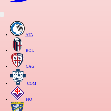
ATA
BOL
CAG
COM
FIO