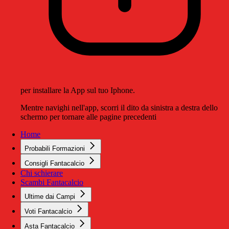
per installare la App sul tuo Iphone.
Mentre navighi nell'app, scorri il dito da sinistra a destra dello
schermo per tornare alle pagine precedenti
Home
Probabili Formazioni
Consigli Fantacalcio
Chi schierare
Scambi Fantacalcio
Ultime dai Campi
Voti Fantacalcio
Asta Fantacalcio