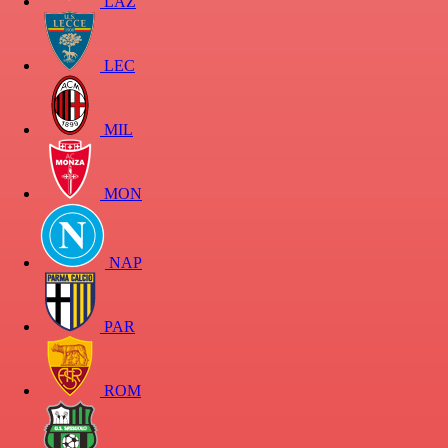
LAZ
LEC
MIL
MON
NAP
PAR
ROM