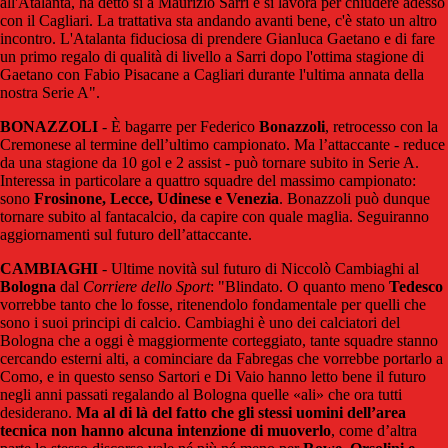
all'Atalanta, ha detto sì a Maurizio Sarri e si lavora per chiudere adesso
con il Cagliari. La trattativa sta andando avanti bene, c'è stato un altro
incontro. L'Atalanta fiduciosa di prendere Gianluca Gaetano e di fare
un primo regalo di qualità di livello a Sarri dopo l'ottima stagione di
Gaetano con Fabio Pisacane a Cagliari durante l'ultima annata della
nostra Serie A".
BONAZZOLI
- È bagarre per Federico
Bonazzoli
, retrocesso con la
Cremonese al termine dell’ultimo campionato. Ma l’attaccante - reduce
da una stagione da 10 gol e 2 assist - può tornare subito in Serie A.
Interessa in particolare a quattro squadre del massimo campionato:
sono
Frosinone, Lecce, Udinese e Venezia
. Bonazzoli può dunque
tornare subito al fantacalcio, da capire con quale maglia. Seguiranno
aggiornamenti sul futuro dell’attaccante.
CAMBIAGHI
-
Ultime novità sul futuro di Niccolò Cambiaghi al
Bologna
dal
Corriere dello Sport
: "Bl
indato. O quanto meno
Tedesco
vorrebbe tanto che lo fosse, ritenendolo fondamentale per quelli che
sono i suoi principi di calcio. Cambiaghi è uno dei calciatori del
Bologna che a oggi è maggiormente corteggiato, tante squadre stanno
cercando esterni alti, a cominciare da Fabregas che vorrebbe portarlo a
Como, e in questo senso Sartori e Di Vaio hanno letto bene il futuro
negli anni passati regalando al Bologna quelle «ali» che ora tutti
desiderano.
Ma al di là del fatto che gli stessi uomini dell’area
tecnica non hanno alcuna intenzione di muoverlo
, come d’altra