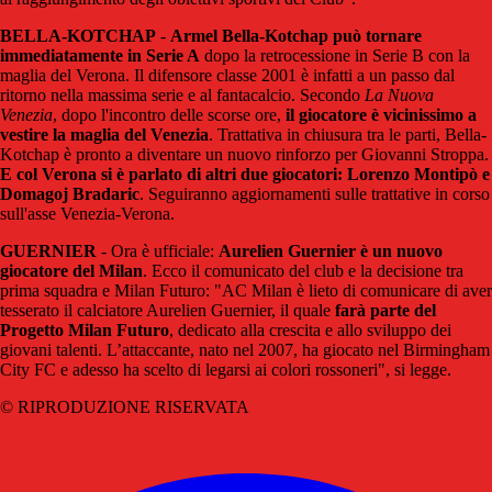
BELLA-KOTCHAP
-
Armel Bella-Kotchap può tornare
immediatamente in Serie A
dopo la retrocessione in Serie B con la
maglia del Verona. Il difensore classe 2001 è infatti a un passo dal
ritorno nella massima serie e al fantacalcio. Secondo
La Nuova
Venezia
, dopo l'incontro delle scorse ore,
il giocatore è vicinissimo a
vestire la maglia del Venezia
. Trattativa in chiusura tra le parti, Bella-
Kotchap è pronto a diventare un nuovo rinforzo per Giovanni Stroppa.
E col Verona si è parlato di altri due giocatori: Lorenzo Montipò e
Domagoj Bradaric
. Seguiranno aggiornamenti sulle trattative in corso
sull'asse Venezia-Verona.
GUERNIER
- Ora è ufficiale:
Aurelien Guernier è un nuovo
giocatore del Milan
. Ecco il comunicato del club e la decisione tra
prima squadra e Milan Futuro: "AC Milan è lieto di comunicare di aver
tesserato il calciatore Aurelien Guernier, il quale
farà parte del
Progetto Milan Futuro
, dedicato alla crescita e allo sviluppo dei
giovani talenti. L’attaccante, nato nel 2007, ha giocato nel Birmingham
City FC e adesso ha scelto di legarsi ai colori rossoneri", si legge.
© RIPRODUZIONE RISERVATA