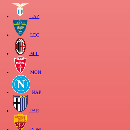
LAZ
LEC
MIL
MON
NAP
PAR
ROM