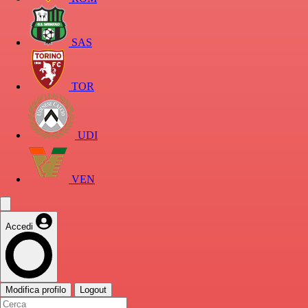
SAS
TOR
UDI
VEN
Accedi
Modifica profilo
Logout