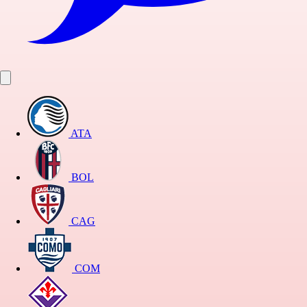
ATA
BOL
CAG
COM