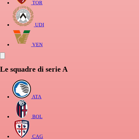
TOR
UDI
VEN
Le squadre di serie A
ATA
BOL
CAG