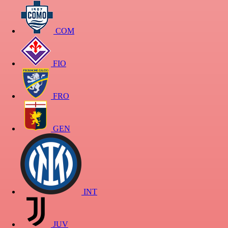
COM
FIO
FRO
GEN
INT
JUV