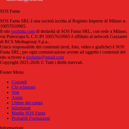
SOS Fanta
SOS Fanta SRL è una società iscritta al Registro Imprese di Milano n.
10057610965.
Il sito
sosfanta.com
di titolarità di SOS Fanta SRL, con sede a Milano,
via Paleocapa 6, C.F./PI 10057610965 è affiliato al network Gazzanet
di RCS Mediagroup S.p.a..
Unico responsabile dei contenuti (testi, foto, video e grafiche) è SOS
Fanta SRL; per ogni comunicazione avente ad oggetto i contenuti del
sito scrivere a
sosfanta@gmail.com
Copyright 2021-2026 © Tutti i diritti riservati.
Footer Menu
Consigli
Chi schierare
Voti
Assist
Ultime dai campi
Infortunati
Maglie SOS Fanta
Probabili Formazioni
Informazioni