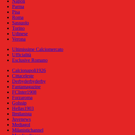
Napoli
Parma
Pisa
Roma
Sassuolo
Torino
Udinese
Verona
Ultimissime Calciomercato
Ufficialità
Esclusive Romano
Calcionapoli1926
Cittaceleste
Derbyderbyderby
Fantamagazine
FCInter1908
Forzaroma
Golssip
Hellas1903
Ilmilanista
Juvenews
Mediagol
Milanistichannel