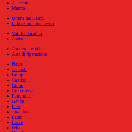
Attaccanti
Mantra
Ultime dai Campi
Indicazioni amichevoli
Voti Fantacalcio
Assist
Asta Fantacalcio
Asta di riparazione
News
Atalanta
Bologna
Cagliari
Como
Cremonese
Fiorentina
Genoa
Inter
Juventus
Lazio
Lecce
Milan