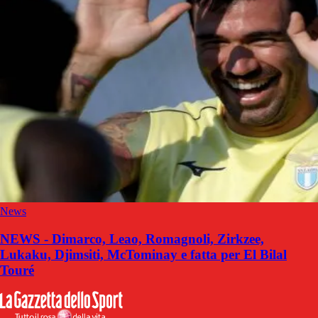
News
NEWS - Dimarco, Leao, Romagnoli, Zirkzee,
Lukaku, Djimsiti, McTominay e fatta per El Bilal
Touré