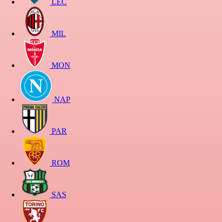
LEC
MIL
MON
NAP
PAR
ROM
SAS