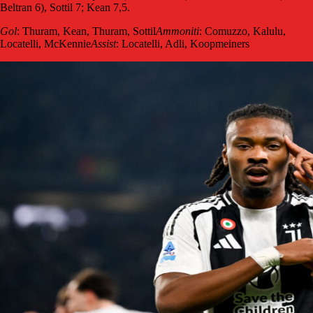
Beltran 6), Sottil 7; Kean 7,5.
Gol
: Thuram, Kean, Thuram, Sottil
Ammoniti
: Comuzzo, Kalulu,
Locatelli, McKennie
Assist
: Locatelli, Adli, Koopmeiners