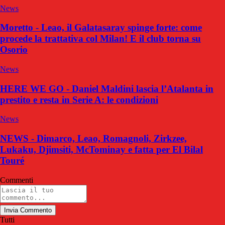
News
Moretto - Leao, il Galatasaray spinge forte: come
procede la trattativa col Milan! E il club torna su
Osorio
News
HERE WE GO - Daniel Maldini lascia l’Atalanta in
prestito e resta in Serie A: le condizioni
News
NEWS - Dimarco, Leao, Romagnoli, Zirkzee,
Lukaku, Djimsiti, McTominay e fatta per El Bilal
Touré
Commenti
Invia Commento
Tutti