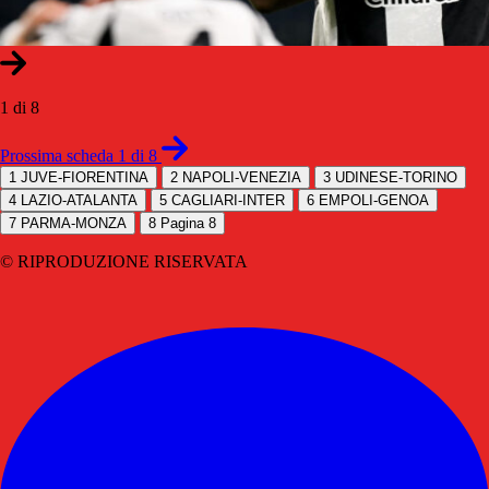
1 di 8
Prossima scheda 1 di 8
1
JUVE-FIORENTINA
2
NAPOLI-VENEZIA
3
UDINESE-TORINO
4
LAZIO-ATALANTA
5
CAGLIARI-INTER
6
EMPOLI-GENOA
7
PARMA-MONZA
8
Pagina 8
© RIPRODUZIONE RISERVATA