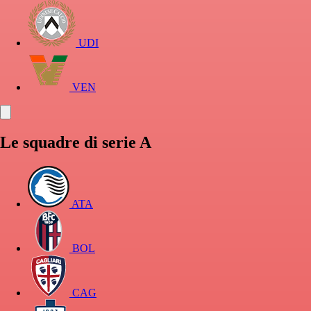
UDI
VEN
Le squadre di serie A
ATA
BOL
CAG