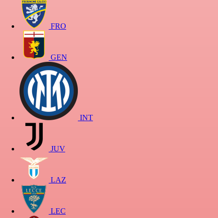
FRO
GEN
INT
JUV
LAZ
LEC