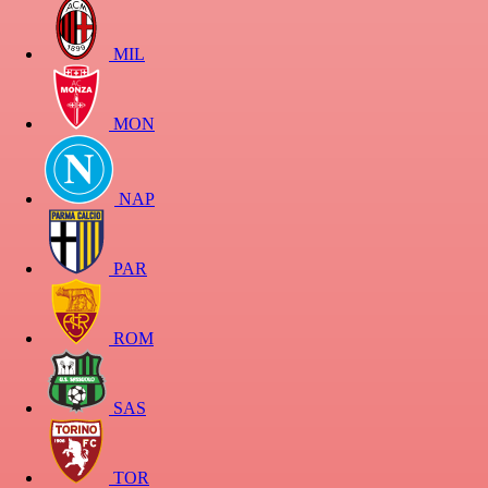
MIL
MON
NAP
PAR
ROM
SAS
TOR