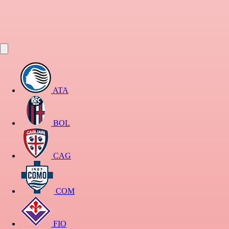
ATA
BOL
CAG
COM
FIO