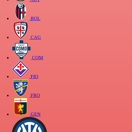
BOL
CAG
COM
FIO
FRO
GEN