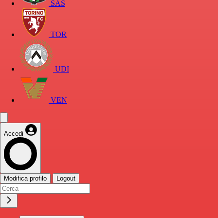
SAS
TOR
UDI
VEN
Accedi
Modifica profilo
Logout