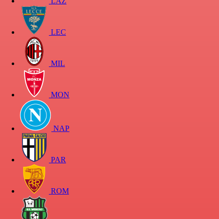
LAZ
LEC
MIL
MON
NAP
PAR
ROM