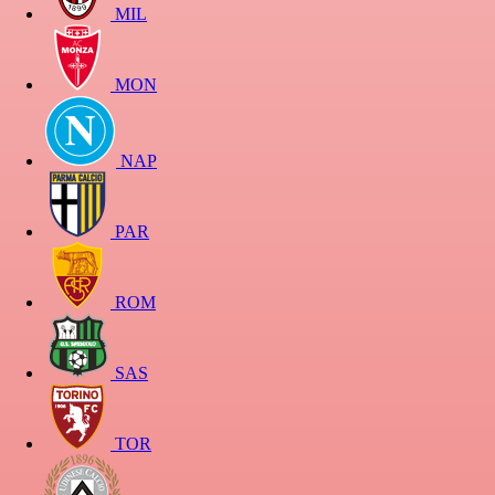
MIL
MON
NAP
PAR
ROM
SAS
TOR