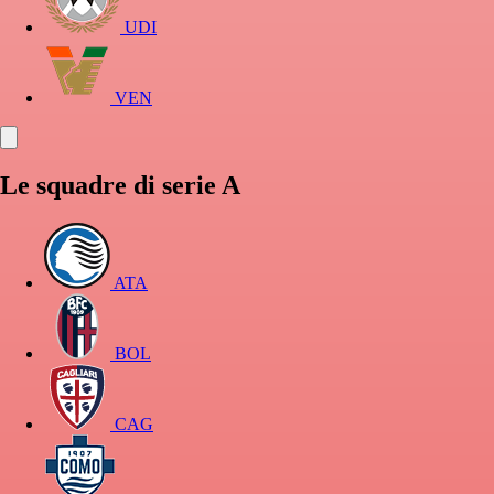
UDI
VEN
Le squadre di serie A
ATA
BOL
CAG