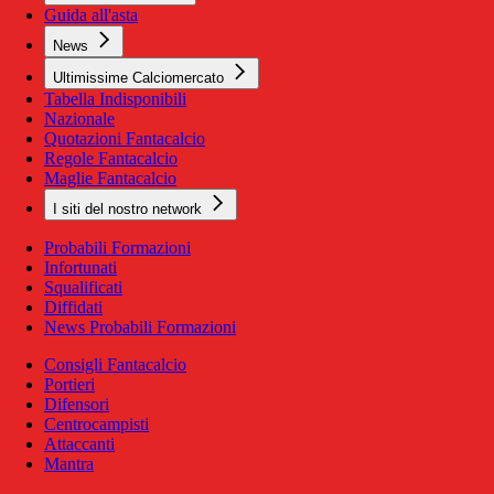
Guida all'asta
News
Ultimissime Calciomercato
Tabella Indisponibili
Nazionale
Quotazioni Fantacalcio
Regole Fantacalcio
Maglie Fantacalcio
I siti del nostro network
Probabili Formazioni
Infortunati
Squalificati
Diffidati
News Probabili Formazioni
Consigli Fantacalcio
Portieri
Difensori
Centrocampisti
Attaccanti
Mantra