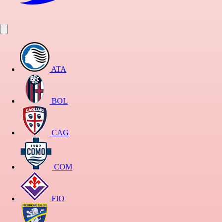
ATA
BOL
CAG
COM
FIO