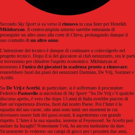
Secondo
Sky Sport
si va verso il
rinnovo
in casa Inter per Henrikh
Mkhitaryan
. Il centrocampista armeno sarebbe entusiasta di
proseguire un altro anno alla corte di Chivu, prolungando dunque il
suo contratto di
un altro anno
.
L'intenzione del tecnico è dunque di continuare a coinvolgerlo nel
progetto tecnico. Dopo il sì del giocatore al club nerazzurro, ora le parti
si troveranno per chiudere l'aspetto economico. Mkhitaryan al
momento è
l'unico dei giocatori in scadenza pronto a rinnovare
;
resterebbero fuori dai piani dei nerazzurri Darmian, De Vrij, Sommer e
Acerbi.
Su
De Vrij e Acerbi
, in particolare, si è soffermato il procuratore
Federico
Pastorello
ai microfoni di
Sky Sport
: "Su De Vrij c’è qualche
discorso aperto, è vero che dopo 13 anni di Italia avrebbe piacere di
fare un’esperienza diversa, fuori dal nostro Paese. Poi l’Inter è la
squadra del suo cuore, otto anni sono tanti: nei momenti in cui
dovessero essere fatti dei passi avanti, li aspetteremo con grande
rispetto. L’Inter è la sua squadra, insieme al Feyenoord. Se Acerbi può
andare da Inzaghi? Nonostante l’età, ha ancora tantissimo da dare.
Sicuramente lo vedremo sui campi di gioco per i prossimi due anni,