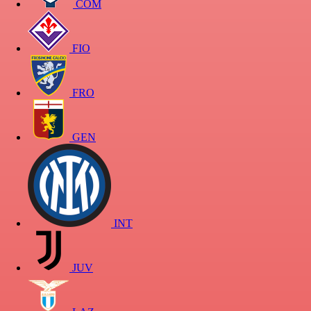
COM
FIO
FRO
GEN
INT
JUV