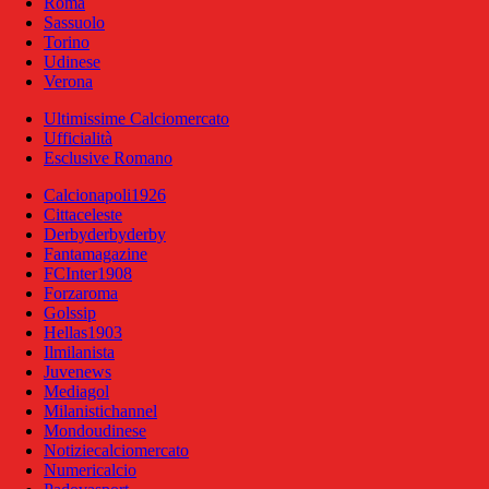
Roma
Sassuolo
Torino
Udinese
Verona
Ultimissime Calciomercato
Ufficialità
Esclusive Romano
Calcionapoli1926
Cittaceleste
Derbyderbyderby
Fantamagazine
FCInter1908
Forzaroma
Golssip
Hellas1903
Ilmilanista
Juvenews
Mediagol
Milanistichannel
Mondoudinese
Notiziecalciomercato
Numericalcio