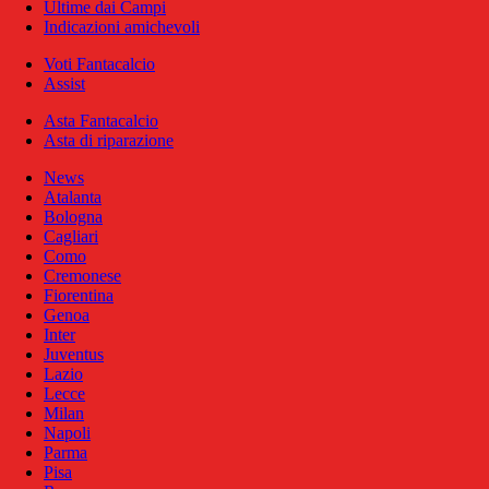
Ultime dai Campi
Indicazioni amichevoli
Voti Fantacalcio
Assist
Asta Fantacalcio
Asta di riparazione
News
Atalanta
Bologna
Cagliari
Como
Cremonese
Fiorentina
Genoa
Inter
Juventus
Lazio
Lecce
Milan
Napoli
Parma
Pisa