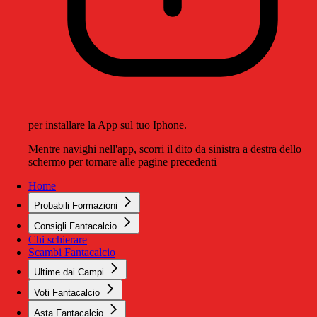
per installare la App sul tuo Iphone.
Mentre navighi nell'app, scorri il dito da sinistra a destra dello
schermo per tornare alle pagine precedenti
Home
Probabili Formazioni
Consigli Fantacalcio
Chi schierare
Scambi Fantacalcio
Ultime dai Campi
Voti Fantacalcio
Asta Fantacalcio