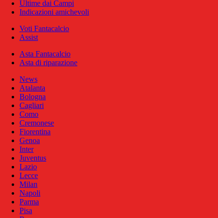
Ultime dai Campi
Indicazioni amichevoli
Voti Fantacalcio
Assist
Asta Fantacalcio
Asta di riparazione
News
Atalanta
Bologna
Cagliari
Como
Cremonese
Fiorentina
Genoa
Inter
Juventus
Lazio
Lecce
Milan
Napoli
Parma
Pisa