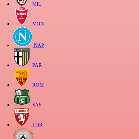
MIL
MON
NAP
PAR
ROM
SAS
TOR