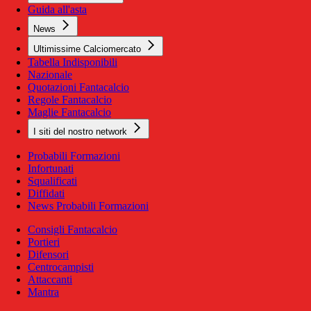
Guida all'asta
News
Ultimissime Calciomercato
Tabella Indisponibili
Nazionale
Quotazioni Fantacalcio
Regole Fantacalcio
Maglie Fantacalcio
I siti del nostro network
Probabili Formazioni
Infortunati
Squalificati
Diffidati
News Probabili Formazioni
Consigli Fantacalcio
Portieri
Difensori
Centrocampisti
Attaccanti
Mantra