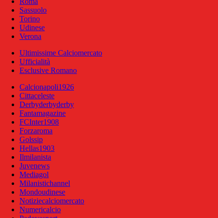
Roma
Sassuolo
Torino
Udinese
Verona
Ultimissime Calciomercato
Ufficialità
Esclusive Romano
Calcionapoli1926
Cittaceleste
Derbyderbyderby
Fantamagazine
FCInter1908
Forzaroma
Golssip
Hellas1903
Ilmilanista
Juvenews
Mediagol
Milanistichannel
Mondoudinese
Notiziecalciomercato
Numericalcio