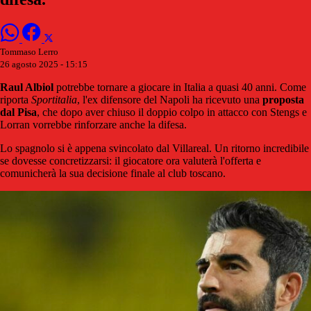
Tommaso Lerro
26 agosto 2025 - 15:15
Raul Albiol
potrebbe tornare a giocare in Italia a quasi 40 anni. Come
riporta
Sportitalia
, l'ex difensore del Napoli ha ricevuto una
proposta
dal Pisa
, che dopo aver chiuso il doppio colpo in attacco con Stengs e
Lorran vorrebbe rinforzare anche la difesa.
Lo spagnolo si è appena svincolato dal Villareal. Un ritorno incredibile
se dovesse concretizzarsi: il giocatore ora valuterà l'offerta e
comunicherà la sua decisione finale al club toscano.