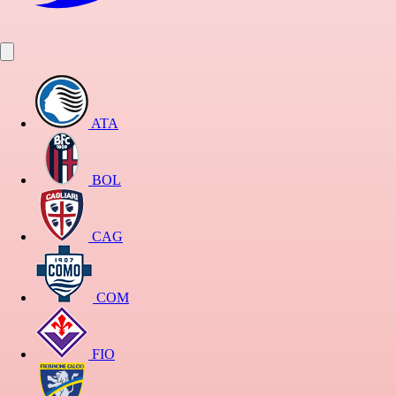
ATA
BOL
CAG
COM
FIO