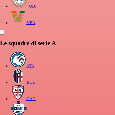
UDI
VEN
Le squadre di serie A
ATA
BOL
CAG