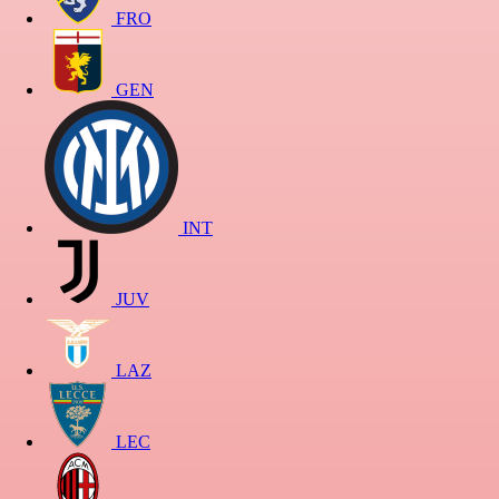
FRO
GEN
INT
JUV
LAZ
LEC