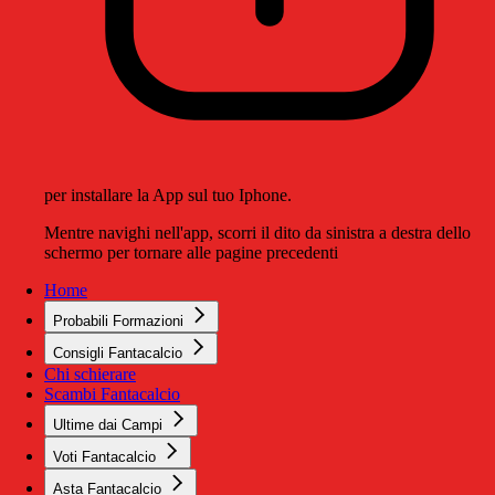
per installare la App sul tuo Iphone.
Mentre navighi nell'app, scorri il dito da sinistra a destra dello
schermo per tornare alle pagine precedenti
Home
Probabili Formazioni
Consigli Fantacalcio
Chi schierare
Scambi Fantacalcio
Ultime dai Campi
Voti Fantacalcio
Asta Fantacalcio