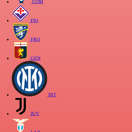
COM
FIO
FRO
GEN
INT
JUV