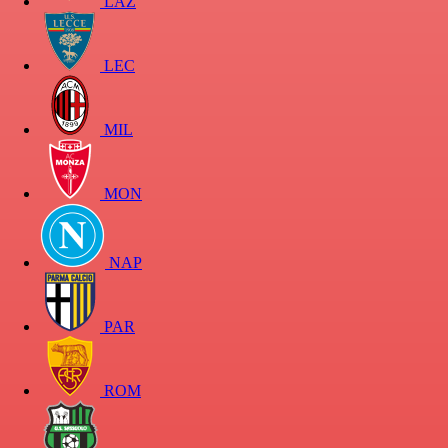
LAZ
LEC
MIL
MON
NAP
PAR
ROM