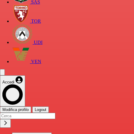
SAS
TOR
UDI
VEN
Accedi
Modifica profilo
Logout